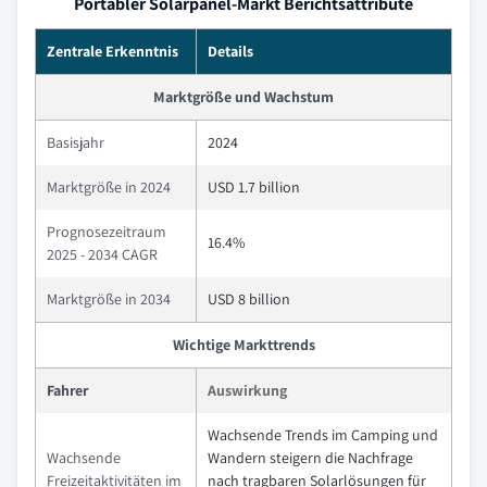
Portabler Solarpanel-Markt Berichtsattribute
Zentrale Erkenntnis
Details
Marktgröße und Wachstum
Basisjahr
2024
Marktgröße in 2024
USD 1.7 billion
Prognosezeitraum
16.4%
2025 - 2034 CAGR
Marktgröße in 2034
USD 8 billion
Wichtige Markttrends
Fahrer
Auswirkung
Wachsende Trends im Camping und
Wachsende
Wandern steigern die Nachfrage
Freizeitaktivitäten im
nach tragbaren Solarlösungen für