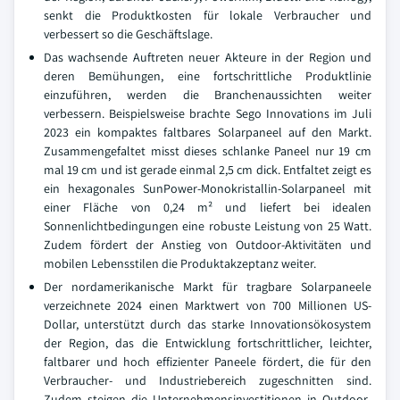
senkt die Produktkosten für lokale Verbraucher und
verbessert so die Geschäftslage.
Das wachsende Auftreten neuer Akteure in der Region und
deren Bemühungen, eine fortschrittliche Produktlinie
einzuführen, werden die Branchenaussichten weiter
verbessern. Beispielsweise brachte Sego Innovations im Juli
2023 ein kompaktes faltbares Solarpaneel auf den Markt.
Zusammengefaltet misst dieses schlanke Paneel nur 19 cm
mal 19 cm und ist gerade einmal 2,5 cm dick. Entfaltet zeigt es
ein hexagonales SunPower-Monokristallin-Solarpaneel mit
einer Fläche von 0,24 m² und liefert bei idealen
Sonnenlichtbedingungen eine robuste Leistung von 25 Watt.
Zudem fördert der Anstieg von Outdoor-Aktivitäten und
mobilen Lebensstilen die Produktakzeptanz weiter.
Der nordamerikanische Markt für tragbare Solarpaneele
verzeichnete 2024 einen Marktwert von 700 Millionen US-
Dollar, unterstützt durch das starke Innovationsökosystem
der Region, das die Entwicklung fortschrittlicher, leichter,
faltbarer und hoch effizienter Paneele fördert, die für den
Verbraucher- und Industriebereich zugeschnitten sind.
Zudem steigen die Unternehmensinvestitionen in Outdoor-