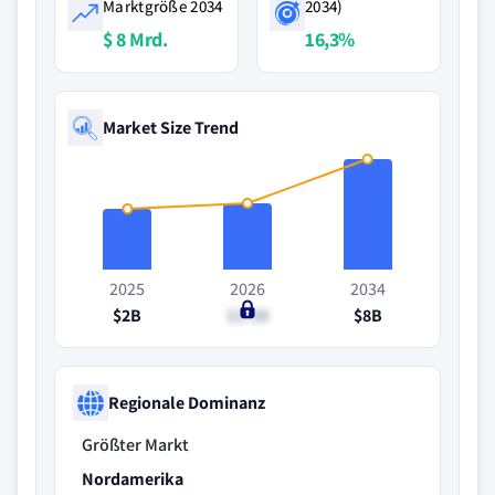
Marktgröße 2034
2034)
$ 8 Mrd.
16,3%
Market Size Trend
2025
2026
2034
$2B
$2.3B
$8B
Regionale Dominanz
Größter Markt
Nordamerika