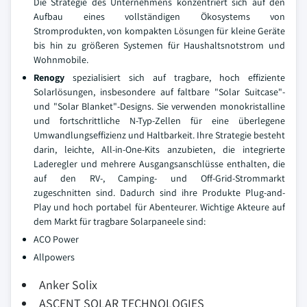
Die Strategie des Unternehmens konzentriert sich auf den
Aufbau eines vollständigen Ökosystems von
Stromprodukten, von kompakten Lösungen für kleine Geräte
bis hin zu größeren Systemen für Haushaltsnotstrom und
Wohnmobile.
Renogy
spezialisiert sich auf tragbare, hoch effiziente
Solarlösungen, insbesondere auf faltbare "Solar Suitcase"-
und "Solar Blanket"-Designs. Sie verwenden monokristalline
und fortschrittliche N-Typ-Zellen für eine überlegene
Umwandlungseffizienz und Haltbarkeit. Ihre Strategie besteht
darin, leichte, All-in-One-Kits anzubieten, die integrierte
Laderegler und mehrere Ausgangsanschlüsse enthalten, die
auf den RV-, Camping- und Off-Grid-Strommarkt
zugeschnitten sind. Dadurch sind ihre Produkte Plug-and-
Play und hoch portabel für Abenteurer.
Wichtige Akteure auf
dem Markt für tragbare Solarpaneele sind:
ACO Power
Allpowers
Anker Solix
ASCENT SOLAR TECHNOLOGIES