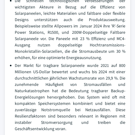
Die schnellen technologischen Verbesserungen der
wichtigsten Akteure in Bezug auf die Effizienz von
Solarpaneelen, leichte Materialien und faltbare oder flexible
Designs unterstützen auch die Produktausweitung.
Beispielsweise stellte Allpowers im Januar 2024 ihre 'R'-Serie
Power Stations, R1500, und 200W-Doppelseitige Faltbare
Solarpaneele vor. Die Paneele mit 23 % Effizienz und MC4-
Ausgang nutzen doppelseitige Hochtransmissions-
Monokristallin-Solarzellen, die die Stromausbeute um 30 %
erhöhen, für eine optimierte Energieausnutzung.
Der Markt für tragbare Solarpaneele wurde 2021 auf 800
Millionen US-Dollar bewertet und wuchs bis 2024 mit einer
durchschnittlichen jährlichen Wachstumsrate von 29,9 %. Die
zunehmende Häufigkeit von Stromausfällen und
Naturkatastrophen hat die Bedeutung tragbarer Backup-
Energielösungen hervorgehoben. Das System wird oft mit
kompakten Speichersystemen kombiniert und bietet eine
zuverlässige Notstromquelle bei Netzausfällen. Diese
Resilienzfaktoren sind besonders relevant in Regionen mit
instabiler Stromversorgung und treiben die
Geschäftsentwicklung voran.