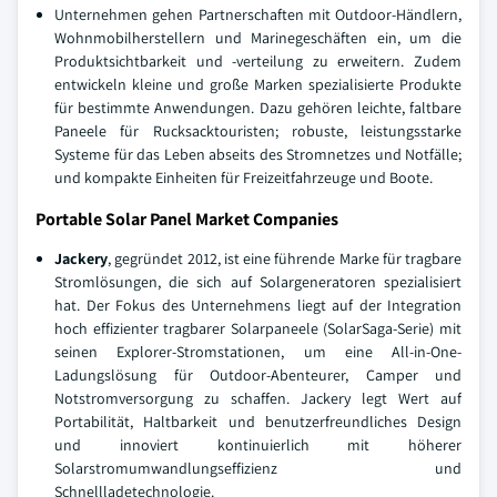
Unternehmen gehen Partnerschaften mit Outdoor-Händlern,
Wohnmobilherstellern und Marinegeschäften ein, um die
Produktsichtbarkeit und -verteilung zu erweitern. Zudem
entwickeln kleine und große Marken spezialisierte Produkte
für bestimmte Anwendungen. Dazu gehören leichte, faltbare
Paneele für Rucksacktouristen; robuste, leistungsstarke
Systeme für das Leben abseits des Stromnetzes und Notfälle;
und kompakte Einheiten für Freizeitfahrzeuge und Boote.
Portable Solar Panel Market Companies
Jackery
, gegründet 2012, ist eine führende Marke für tragbare
Stromlösungen, die sich auf Solargeneratoren spezialisiert
hat. Der Fokus des Unternehmens liegt auf der Integration
hoch effizienter tragbarer Solarpaneele (SolarSaga-Serie) mit
seinen Explorer-Stromstationen, um eine All-in-One-
Ladungslösung für Outdoor-Abenteurer, Camper und
Notstromversorgung zu schaffen. Jackery legt Wert auf
Portabilität, Haltbarkeit und benutzerfreundliches Design
und innoviert kontinuierlich mit höherer
Solarstromumwandlungseffizienz und
Schnellladetechnologie.