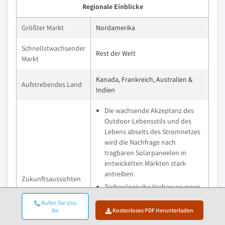
Regionale Einblicke
Größter Markt
Nordamerika
Schnellstwachsender
Rest der Welt
Markt
Kanada, Frankreich, Australien &
Aufstrebendes Land
Indien
Die wachsende Akzeptanz des
Outdoor-Lebensstils und des
Lebens abseits des Stromnetzes
wird die Nachfrage nach
tragbaren Solarpaneelen in
entwickelten Märkten stark
antreiben.
Zukunftsaussichten
Technologische Verbesserungen
werden die Effizienz steigern und
Rufen Sie Uns
tragbare Solarpaneele für
An
Kostenloses PDF Herunterladen
Notfälle, Camping und