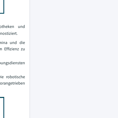
potheken und
ostiziert.
mina und die
 Effizienz zu
ibungsdiensten
wie robotische
vorangetrieben