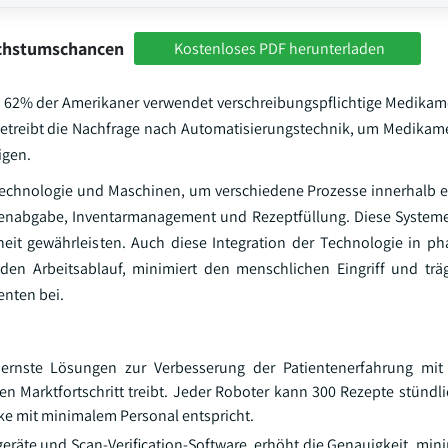
achstumschancen
Kostenloses PDF herunterladen
ass 62% der Amerikaner verwendet verschreibungspflichtige Medika
etreibt die Nachfrage nach Automatisierungstechnik, um Medikam
igen.
echnologie und Maschinen, um verschiedene Prozesse innerhalb 
tenabgabe, Inventarmanagement und Rezeptfüllung. Diese Systeme
rheit gewährleisten. Auch diese Integration der Technologie in p
den Arbeitsablauf, minimiert den menschlichen Eingriff und trägt
nten bei.
rnste Lösungen zur Verbesserung der Patientenerfahrung mit
en Marktfortschritt treibt. Jeder Roboter kann 300 Rezepte stündli
ke mit minimalem Personal entspricht.
räte und Scan-Verification-Software, erhöht die Genauigkeit, minim