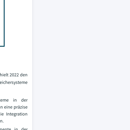
hielt 2022 den
eichersysteme
steme in der
n eine präzise
e Integration
n.
nente in der