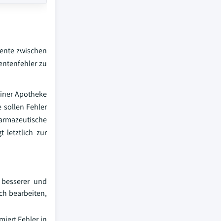
mente zwischen
entenfehler zu
einer Apotheke
 sollen Fehler
harmazeutische
 letztlich zur
 besserer und
ch bearbeiten,
iert Fehler in