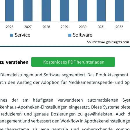
zu verstehen
Kostenloses PDF herunterladen
Dienstleistungen und Software segmentiert. Das Produktsegment 
durch den Anstieg der Adoption für Medikamentenspende- und Sp
ines der am häufigsten verwendeten automatisierten Sy
kenhaus-Apotheken-Einstellungen eingesetzt. Diese Systeme biete
 reduzieren und genaue Dosierungen zu gewährleisten. Auch di
smanagement und verbessert den Workflow in Apothekeneinstellunge
eichersysteme als eine zentrale und vorherrschende Kompo