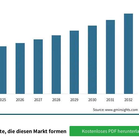
te, die diesen Markt formen
Kostenloses PDF herunterl