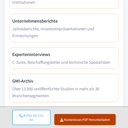
Institutionen
Unternehmensberichte
Jahresberichte, Investorenpräsentationen und
Einreichungen
Experteninterviews
C-Suite, Beschaffungsleiter und technische Spezialisten
GMI-Archiv
Über 13.000 veröffentlichte Studien in mehr als 30
Branchensegmenten
Handelsdaten
Rufen Sie Uns
An
Kostenloses PDF Herunterladen
Import-/Exportvolumina, HS-Codes und Zollunterlagen