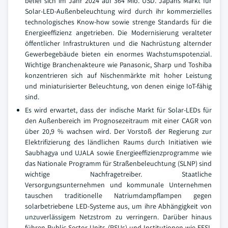
belief sich im Jahr 2024 auf 364 Mio. USD. Japans Markt für
Solar-LED-Außenbeleuchtung wird durch ihr kommerzielles
technologisches Know-how sowie strenge Standards für die
Energieeffizienz angetrieben. Die Modernisierung veralteter
öffentlicher Infrastrukturen und die Nachrüstung alternder
Gewerbegebäude bieten ein enormes Wachstumspotenzial.
Wichtige Branchenakteure wie Panasonic, Sharp und Toshiba
konzentrieren sich auf Nischenmärkte mit hoher Leistung
und miniaturisierter Beleuchtung, von denen einige IoT-fähig
sind.
Es wird erwartet, dass der indische Markt für Solar-LEDs für
den Außenbereich im Prognosezeitraum mit einer CAGR von
über 20,9 % wachsen wird. Der Vorstoß der Regierung zur
Elektrifizierung des ländlichen Raums durch Initiativen wie
Saubhagya und UJALA sowie Energieeffizienzprogramme wie
das Nationale Programm für Straßenbeleuchtung (SLNP) sind
wichtige Nachfragetreiber. Staatliche
Versorgungsunternehmen und kommunale Unternehmen
tauschen traditionelle Natriumdampflampen gegen
solarbetriebene LED-Systeme aus, um ihre Abhängigkeit von
unzuverlässigem Netzstrom zu verringern. Darüber hinaus
führen Public Sector Units (PSUs) und Institutionen wie EESL