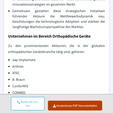
Innovationsstrategien im gesamten Markt.
Gemeinsam gestalten diese strategischen Initiativen
führender Akteure die Wettbewerbsdynamik neu,
beschleunigen die technologische Adoption und stärken die
langfristige Wachstumsperspektive des Marktes.
Unternehmen im Bereich Orthopädische Geräte
Zu den prominentesten Akteuren, die in der globalen
orthopädischen Gerätebranche tätig sind, gehören:
aap Implantate
Arthrex
ATEC
B. Braun
ConforMIS
CONMED
DePuy Synthes (J&J)
Rufen Sie Uns
Enovis
An
Kostenloses PDF Herunterladen
Globus Medical