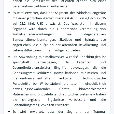
haben die Bereitschaft der Patienten erhöht, sich einer
Gelenkrekonstruktion zu unterziehen.
Es wird erwartet, dass der Segment der Wirbelsäulengeräte
mit einer jährlichen Wachstumsrate (CAGR) von 4,1 % bis 2035
auf 22,2 Mrd. USD anwächst. Das Wachstum in diesem
Segment wird durch die zunehmende Verbreitung von
Wirbelsäulenerkrankungen wie degenerativen
Bandscheibenerkrankungen, Skoliose und Spinalstenose
angetrieben, die aufgrund der alternden Bevölkerung und
Lebensstilfaktoren immer häufiger auftreten.
Die Anwendung minimalinvasiver Wirbelsäulenchirurgien ist
sprunghaft angestiegen, da Patienten und
Gesundheitsdienstleister Eingriffe bevorzugen, die die
Genesungszeit verkürzen, Komplikationen minimieren und
Krankenhausaufenthalte verkürzen. Technologische
Fortschritte bei Wirbelsäulenimplantaten – einschließlich
bewegungsbewahrender Geräte, bioresorbierbarer
Materialien und bildgeführter chirurgischer Systeme – haben
die chirurgischen Ergebnisse verbessert und die
Behandlungsmöglichkeiten erweitert.
Es wird erwartet, dass der Segment der Trauma-