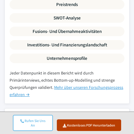
Preistrends
SWOT-Analyse
Fusions- Und Übernahmeaktivitäten
Investitions- Und Finanzierungslandschaft
Unternehmensprofile
Jeder Datenpunkt in diesem Bericht wird durch
Primärinterviews, echtes Bottom-up-Modelling und strenge
Querprüfungen validiert.
Mehr über unseren Forschungsprozess
erfahren →
Verwandte Berichte
Rufen Sie Uns
An
Kostenloses PDF Herunterladen