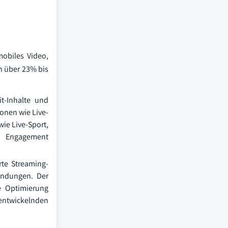
mobiles Video,
n über 23% bis
t-Inhalte und
onen wie Live-
ie Live-Sport,
um Engagement
rte Streaming-
endungen. Der
e Optimierung
 entwickelnden