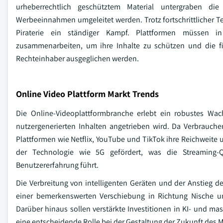
urheberrechtlich geschütztem Material untergraben di
Werbeeinnahmen umgeleitet werden. Trotz fortschrittlicher 
Piraterie ein ständiger Kampf. Plattformen müssen in
zusammenarbeiten, um ihre Inhalte zu schützen und die fin
Rechteinhaber ausgeglichen werden.
Online Video Plattform Markt Trends
Die Online-Videoplattformbranche erlebt ein robustes Wa
nutzergenerierten Inhalten angetrieben wird. Da Verbrauch
Plattformen wie Netflix, YouTube und TikTok ihre Reichweite un
der Technologie wie 5G gefördert, was die Streaming-Q
Benutzererfahrung führt.
Die Verbreitung von intelligenten Geräten und der Anstieg 
einer bemerkenswerten Verschiebung in Richtung Nische und
Darüber hinaus sollen verstärkte Investitionen in KI- und m
eine entscheidende Rolle bei der Gestaltung der Zukunft des M