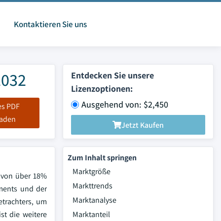
Kontaktieren Sie uns
2032
Entdecken Sie unsere
Lizenzoptionen:
Ausgehend von: $2,450
es PDF
laden
Jetzt Kaufen
Zum Inhalt springen
Marktgröße
R von über 18%
Markttrends
ements und der
Marktanalyse
etrachters, um
st die weitere
Marktanteil