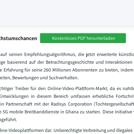
achstumschancen
Kostenloses PDF herunterladen
auf seinen Empfehlungsalgorithmus, die jetzt erweiterte künstlic
läge basierend auf der Betrachtungsgeschichte und Interaktionen
erte Erfahrung für seine 260 Millionen Abonnenten zu bieten, inde
heiten, Bewertungen und Suchverhalten.
ichtiger Treiber für den Online-Video-Plattform-Markt, da es naht
 Entwicklungen in diesem Bereich umfassen erhebliche Fortschri
in Partnerschaft mit der Radisys Corporation (Tochtergesellschaf
 5G mobile Breitbanddienste in Ghana zu starten. Diese Initiative 
hgeführt.
nline-Videoplattformen dar. Unberechtigte Verbreitung und illegale