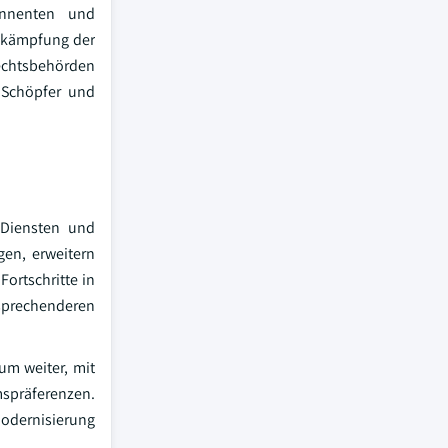
onnenten und
Bekämpfung der
chtsbehörden
s Schöpfer und
-Diensten und
gen, erweitern
Fortschritte in
sprechenderen
um weiter, mit
mspräferenzen.
Modernisierung