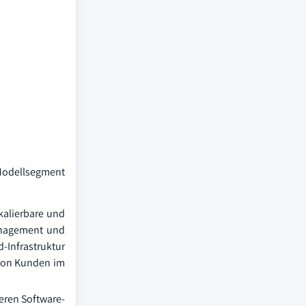
-Modellsegment
kalierbare und
Management und
-Infrastruktur
 von Kunden im
eren Software-