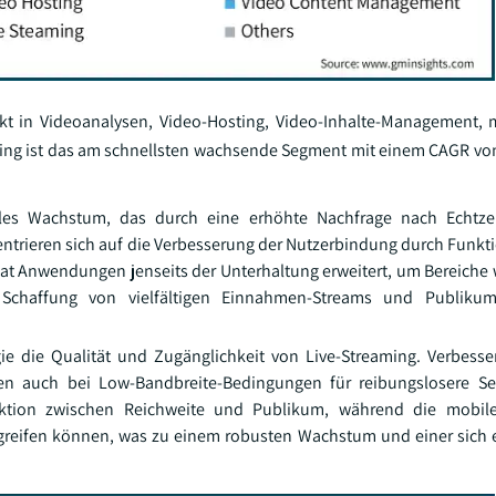
kt in Videoanalysen, Video-Hosting, Video-Inhalte-Management, 
ming ist das am schnellsten wachsende Segment mit einem CAGR vo
lles Wachstum, das durch eine erhöhte Nachfrage nach Echtzei
entrieren sich auf die Verbesserung der Nutzerbindung durch Funkti
at Anwendungen jenseits der Unterhaltung erweitert, um Bereiche w
ie Schaffung von vielfältigen Einnahmen-Streams und Publik
gie die Qualität und Zugänglichkeit von Live-Streaming. Verbesse
gen auch bei Low-Bandbreite-Bedingungen für reibungslosere S
teraktion zwischen Reichweite und Publikum, während die mobil
e zugreifen können, was zu einem robusten Wachstum und einer sich