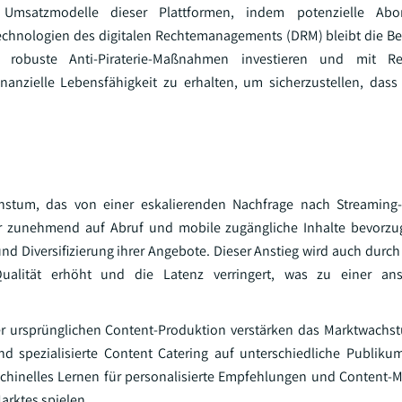
e Umsatzmodelle dieser Plattformen, indem potenzielle Ab
Technologien des digitalen Rechtemanagements (DRM) bleibt die 
 robuste Anti-Piraterie-Maßnahmen investieren und mit Re
anzielle Lebensfähigkeit zu erhalten, um sicherzustellen, das
chstum, das von einer eskalierenden Nachfrage nach Streaming
er zunehmend auf Abruf und mobile zugängliche Inhalte bevorzu
d Diversifizierung ihrer Angebote. Dieser Anstieg wird auch durch 
ualität erhöht und die Latenz verringert, was zu einer an
der ursprünglichen Content-Produktion verstärken das Marktwachst
 spezialisierte Content Catering auf unterschiedliche Publiku
aschinelles Lernen für personalisierte Empfehlungen und Content-
arktes spielen.