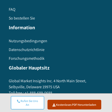
FAQ
So bestellen Sie
Information
Nutzungsbedingungen
Datenschutzrichtlinie
Forschungsmethodik
Globaler Hauptsitz
Global Market Insights Inc. 4 North Main Street,
Selbyville, Delaware 19975 USA
Toll free :
+1-888-689-0688
USA :
+1-302-846-7766
Rufen Sie Uns
APAC :
+65-3129-7718
An
Kostenloses PDF Herunterladen
Email:
sales@gminsights.com