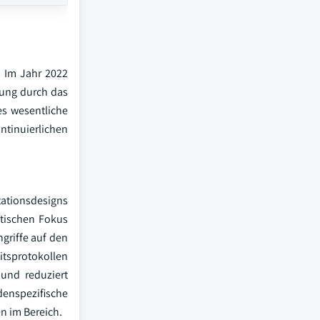
. Im Jahr 2022
rung durch das
es wesentliche
ntinuierlichen
tationsdesigns
itischen Fokus
griffe auf den
tsprotokollen
 und reduziert
enspezifische
n im Bereich.