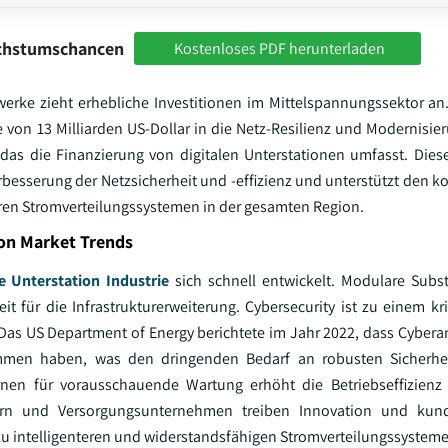
achstumschancen
Kostenloses PDF herunterladen
erke zieht erhebliche Investitionen im Mittelspannungssektor an
e von 13 Milliarden US-Dollar in die Netz-Resilienz und Modernisie
 das die Finanzierung von digitalen Unterstationen umfasst. Dies
besserung der Netzsicherheit und -effizienz und unterstützt den ko
geren Stromverteilungssystemen in der gesamten Region.
ion Market Trends
e Unterstation Industrie
sich schnell entwickelt. Modulare Subs
it für die Infrastrukturerweiterung. Cybersecurity ist zu einem kr
as US Department of Energy berichtete im Jahr 2022, dass Cyberan
men haben, was den dringenden Bedarf an robusten Sicherhei
rnen für vorausschauende Wartung erhöht die Betriebseffizienz
tern und Versorgungsunternehmen treiben Innovation und kund
 intelligenteren und widerstandsfähigen Stromverteilungssysteme