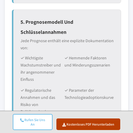
5. Prognosemodell Und
Schlüsselannahmen
Jede Prognose enthält eine explizite Dokumentation
von:
✓ Wichtigste
✓ Hemmende Faktoren
Wachstumstreiber und
und Minderungsszenarien
ihr angenommener
Einfluss
✓ Regulatorische
✓ Parameter der
Annahmen und das
Technologieadoptionskurve
Risiko von
Politikwechseln
Rufen Sie Uns
✓ Makroökonomische
✓ Wettbewerbsdynamik
An
Kostenloses PDF Herunterladen
Annahmen (BIP-
und Erwartungen beim