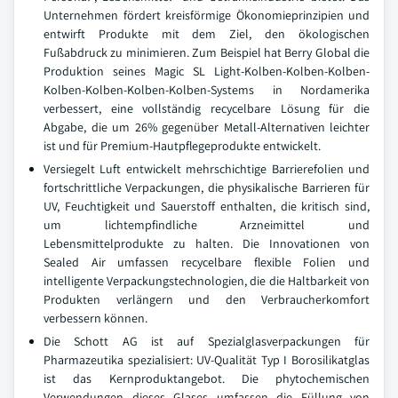
Unternehmen fördert kreisförmige Ökonomieprinzipien und
entwirft Produkte mit dem Ziel, den ökologischen
Fußabdruck zu minimieren. Zum Beispiel hat Berry Global die
Produktion seines Magic SL Light-Kolben-Kolben-Kolben-
Kolben-Kolben-Kolben-Kolben-Systems in Nordamerika
verbessert, eine vollständig recycelbare Lösung für die
Abgabe, die um 26% gegenüber Metall-Alternativen leichter
ist und für Premium-Hautpflegeprodukte entwickelt.
Versiegelt Luft entwickelt mehrschichtige Barrierefolien und
fortschrittliche Verpackungen, die physikalische Barrieren für
UV, Feuchtigkeit und Sauerstoff enthalten, die kritisch sind,
um lichtempfindliche Arzneimittel und
Lebensmittelprodukte zu halten. Die Innovationen von
Sealed Air umfassen recycelbare flexible Folien und
intelligente Verpackungstechnologien, die die Haltbarkeit von
Produkten verlängern und den Verbraucherkomfort
verbessern können.
Die Schott AG ist auf Spezialglasverpackungen für
Pharmazeutika spezialisiert: UV-Qualität Typ I Borosilikatglas
ist das Kernproduktangebot. Die phytochemischen
Verwendungen dieses Glases umfassen die Füllung von