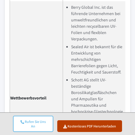
Berry Global Inc. ist das
führende Unternehmen bei
umweltfreundlichen und
leichten recycelbaren UV-
Folien und flexiblen
Verpackungen.
Sealed Air ist bekannt für die
Entwicklung von
mehrschichtigen
Barrierefolien gegen Licht,
Feuchtigkeit und Sauerstoff.
Schott AG stellt UV-
beständige
Borosilikatglasfläschchen
Wettbewerbsvorteil
und Ampullen für
Pharmazeutika und
hochpräzise Glastechnologie
her.
Rufen Sie Uns
Amcor PLC verfügt über eine
An
Kostenloses PDF Herunterladen
breite Palette an UV-