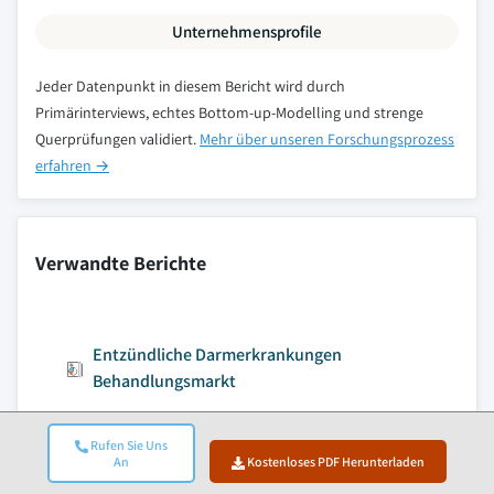
Unternehmensprofile
Jeder Datenpunkt in diesem Bericht wird durch
Primärinterviews, echtes Bottom-up-Modelling und strenge
Querprüfungen validiert.
Mehr über unseren Forschungsprozess
erfahren →
Verwandte Berichte
Entzündliche Darmerkrankungen
Behandlungsmarkt
Systemischer Lupus erythematodes-
Behandlungsmarkt
Rufen Sie Uns
An
Kostenloses PDF Herunterladen
Herpes-Simplex-Virus-Behandlungsmarkt