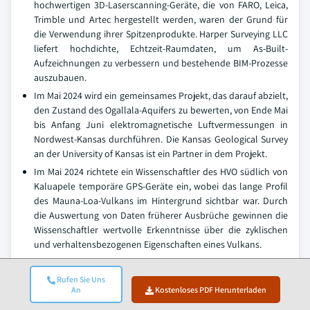
hochwertigen 3D-Laserscanning-Geräte, die von FARO, Leica,
Trimble und Artec hergestellt werden, waren der Grund für
die Verwendung ihrer Spitzenprodukte. Harper Surveying LLC
liefert hochdichte, Echtzeit-Raumdaten, um As-Built-
Aufzeichnungen zu verbessern und bestehende BIM-Prozesse
auszubauen.
Im Mai 2024 wird ein gemeinsames Projekt, das darauf abzielt,
den Zustand des Ogallala-Aquifers zu bewerten, von Ende Mai
bis Anfang Juni elektromagnetische Luftvermessungen in
Nordwest-Kansas durchführen. Die Kansas Geological Survey
an der University of Kansas ist ein Partner in dem Projekt.
Im Mai 2024 richtete ein Wissenschaftler des HVO südlich von
Kaluapele temporäre GPS-Geräte ein, wobei das lange Profil
des Mauna-Loa-Vulkans im Hintergrund sichtbar war. Durch
die Auswertung von Daten früherer Ausbrüche gewinnen die
Wissenschaftler wertvolle Erkenntnisse über die zyklischen
und verhaltensbezogenen Eigenschaften eines Vulkans.
Im Februar 2024 kündigten John Deere und Leica
Geosystems eine strategische Partnerschaft an, die auf eine
Rufen Sie Uns
An
Kostenloses PDF Herunterladen
digitale Transformationsinitiative für die schwere Bauindustrie
abzielt. Die Partnerschaft nutzt das Fertigungstalent von