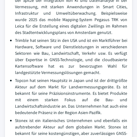
der Spitze der Integration von KI und Datenanalyse in der
Vermessung, mit starken Anwendungen in Smart Cities,
Infrastruktur und Umweltüberwachung. Beispielsweise
wurde 2025 das mobile Mapping-System Pegasus TRK von
Leica für die Erstellung eines digitalen Zwillings im Rahmen
des Stadtentwicklungsplans von Amsterdam genutzt.
Trimble hat seinen Sitz in den USA und ist ein Marktführer bei
Hardware, Software und Dienstleistungen in verschiedenen
Sektoren wie Bau, Landwirtschaft, Verkehr usw. Es verfügt
über Expertise in GNSS-Technologie, und die cloudbasierte
Kartensoftware hat es zur bevorzugten Wahl für
landgestützte Vermessungslösungen gemacht.
Topcon hat seinen Hauptsitz in Japan und ist der drittgrößte
Akteur auf dem Markt für Landvermessungsgeräte. Es ist
bekannt für seine Präzisionsinstrumente. Es bietet Produkte
mit einem starken Fokus auf die Bau- und
Landwirtschaftsindustrie an. Das Unternehmen hat auch eine
bedeutende Präsenz in der Region Asien-Pazifik.
Stonex ist ein italienisches Unternehmen und ebenfalls ein
aufstrebender Akteur auf dem globalen Markt. Stonex ist
bekannt für seine kostengünstigen, aber zuverlässigen GNSS-