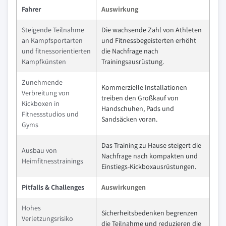
Fahrer
Auswirkung
Steigende Teilnahme
Die wachsende Zahl von Athleten
an Kampfsportarten
und Fitnessbegeisterten erhöht
und fitnessorientierten
die Nachfrage nach
Kampfkünsten
Trainingsausrüstung.
Zunehmende
Kommerzielle Installationen
Verbreitung von
treiben den Großkauf von
Kickboxen in
Handschuhen, Pads und
Fitnessstudios und
Sandsäcken voran.
Gyms
Das Training zu Hause steigert die
Ausbau von
Nachfrage nach kompakten und
Heimfitnesstrainings
Einstiegs-Kickboxausrüstungen.
Pitfalls & Challenges
Auswirkungen
Hohes
Sicherheitsbedenken begrenzen
Verletzungsrisiko
die Teilnahme und reduzieren die