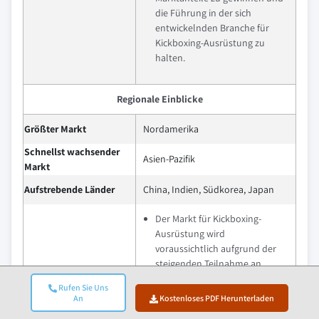
die Führung in der sich
entwickelnden Branche für
Kickboxing-Ausrüstung zu
halten.
Regionale Einblicke
Größter Markt
Nordamerika
Schnellst wachsender
Asien-Pazifik
Markt
Aufstrebende Länder
China, Indien, Südkorea, Japan
Der Markt für Kickboxing-
Ausrüstung wird
voraussichtlich aufgrund der
steigenden Teilnahme an
Kampfsportarten und Fitness-
Rufen Sie Uns
Training weltweit stetig
An
Kostenloses PDF Herunterladen
wachsen. Die zunehmende