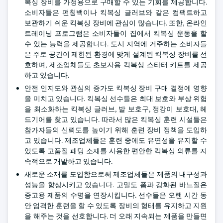
복싱 장비를 가정용으로 구매할 수 있는 기회를 제공합니다.
소비자들은 펀칭백이나 킥복싱 글러브와 같은 컴팩트하고
보관하기 쉬운 킥복싱 장비에 관심이 많습니다. 또한, 온라인
트레이닝 프로그램은 소비자들이 집에서 킥복싱 운동을 할
수 있는 능력을 제공합니다. 도시 지역에 거주하는 소비자들
은 주로 공간이 제한된 환경에 맞게 설계된 킥복싱 장비를 선
호하며, 제조업체들도 초보자용 킥복싱 스타터 키트를 제공
하고 있습니다.
안전 인지도와 관심의 증가도 킥복싱 장비 구매 결정에 영향
을 미치고 있습니다. 킥복싱 선수들은 최대 보호와 부상 위험
을 최소화하는 킥복싱 글러브, 발 보호구, 정강이 보호대, 헤
드기어를 찾고 있습니다. 따라서 많은 킥복싱 훈련 시설들은
참가자들의 신뢰도를 높이기 위해 훈련 장비 정책을 도입하
고 있습니다. 제조업체들은 훈련 중에도 유연성을 유지할 수
있도록 고품질 패딩 소재를 사용한 편안한 킥복싱 의류를 지
속적으로 개발하고 있습니다.
새로운 소재를 도입함으로써 제조업체들은 제품의 내구성과
성능을 향상시키고 있습니다. 고밀도 폼과 강화된 바느질은
중고용 제품의 수명을 연장시킵니다. 선수들은 오랜 시간 동
안 엄격한 훈련을 할 수 있도록 장비의 형태를 유지하고 지원
을 해주는 것을 선호합니다. 더 오래 지속되는 제품을 만들면