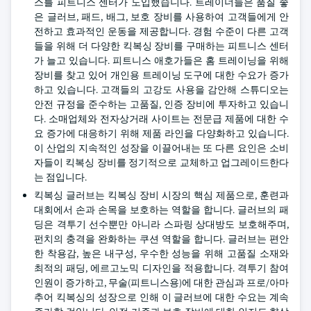
스를 피트니스 센터가 도입했습니다. 트레이너들은 품질 좋
은 글러브, 패드, 배그, 보호 장비를 사용하여 고객들에게 안
전하고 효과적인 운동을 제공합니다. 경험 수준이 다른 고객
들을 위해 더 다양한 킥복싱 장비를 구매하는 피트니스 센터
가 늘고 있습니다. 피트니스 애호가들은 홈 트레이닝을 위해
장비를 찾고 있어 개인용 트레이닝 도구에 대한 수요가 증가
하고 있습니다. 고객들의 고강도 사용을 감안해 스튜디오는
안전 규정을 준수하는 고품질, 인증 장비에 투자하고 있습니
다. 소매업체와 전자상거래 사이트는 전문급 제품에 대한 수
요 증가에 대응하기 위해 제품 라인을 다양화하고 있습니다.
이 산업의 지속적인 성장을 이끌어내는 또 다른 요인은 소비
자들이 킥복싱 장비를 정기적으로 교체하고 업그레이드한다
는 점입니다.
킥복싱 글러브는 킥복싱 장비 시장의 핵심 제품으로, 훈련과
대회에서 손과 손목을 보호하는 역할을 합니다. 글러브의 패
딩은 격투기 선수뿐만 아니라 스파링 상대방도 보호해주며,
펀치의 충격을 완화하는 쿠션 역할을 합니다. 글러브는 편안
한 착용감, 높은 내구성, 우수한 성능을 위해 고품질 소재와
최적의 패딩, 에르고노믹 디자인을 적용합니다. 격투기 참여
인원이 증가하고, 무술(피트니스용)에 대한 관심과 프로/아마
추어 킥복싱의 성장으로 인해 이 글러브에 대한 수요는 계속