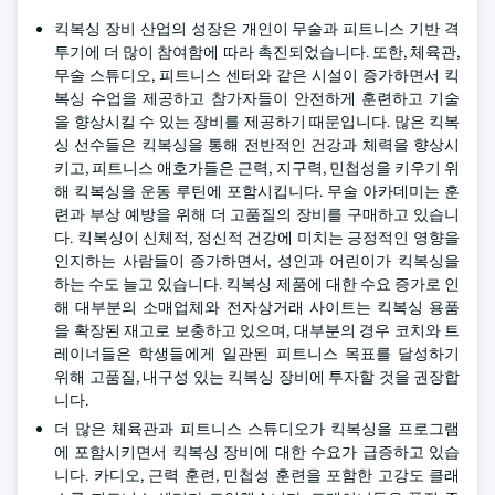
킥복싱 장비 산업의 성장은 개인이 무술과 피트니스 기반 격
투기에 더 많이 참여함에 따라 촉진되었습니다. 또한, 체육관,
무술 스튜디오, 피트니스 센터와 같은 시설이 증가하면서 킥
복싱 수업을 제공하고 참가자들이 안전하게 훈련하고 기술
을 향상시킬 수 있는 장비를 제공하기 때문입니다. 많은 킥복
싱 선수들은 킥복싱을 통해 전반적인 건강과 체력을 향상시
키고, 피트니스 애호가들은 근력, 지구력, 민첩성을 키우기 위
해 킥복싱을 운동 루틴에 포함시킵니다. 무술 아카데미는 훈
련과 부상 예방을 위해 더 고품질의 장비를 구매하고 있습니
다. 킥복싱이 신체적, 정신적 건강에 미치는 긍정적인 영향을
인지하는 사람들이 증가하면서, 성인과 어린이가 킥복싱을
하는 수도 늘고 있습니다. 킥복싱 제품에 대한 수요 증가로 인
해 대부분의 소매업체와 전자상거래 사이트는 킥복싱 용품
을 확장된 재고로 보충하고 있으며, 대부분의 경우 코치와 트
레이너들은 학생들에게 일관된 피트니스 목표를 달성하기
위해 고품질, 내구성 있는 킥복싱 장비에 투자할 것을 권장합
니다.
더 많은 체육관과 피트니스 스튜디오가 킥복싱을 프로그램
에 포함시키면서 킥복싱 장비에 대한 수요가 급증하고 있습
니다. 카디오, 근력 훈련, 민첩성 훈련을 포함한 고강도 클래