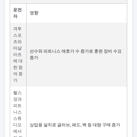
운전
영향
자
격투
스포
츠와
마샬
선수와 피트니스 애호가 수 증가로 훈련 장비 수요
아츠
증가
에 대
한 참
여 증
가
헬스
장과
피트
니스
스튜
디오
상업용 설치로 글러브, 패드, 백 등 대량 구매 증가
에서