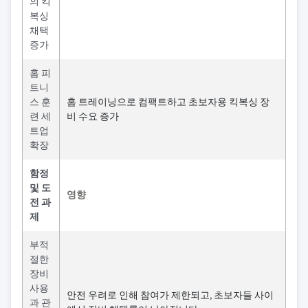
의 킥
복싱
채택
증가
홈 피
트니
스 훈
홈 트레이닝으로 컴팩트하고 초보자용 킥복싱 장
련 세
비 수요 증가
트업
확장
함정
및 도
영향
전 과
제
부적
절한
장비
사용
안전 우려로 인해 참여가 제한되고, 초보자들 사이
과 관