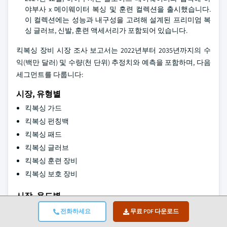
야부사 x 메이웨이터 복싱 및 훈련 컬렉션을 출시했습니다.
이 컬렉션에는 성능과 내구성을 고려해 설계된 프리미엄 복
싱 글러브, 신발, 훈련 액세서리가 포함되어 있습니다.
킥복싱 장비 시장 조사 보고서는 2022년부터 2035년까지의 수
익(백만 달러) 및 수량(천 단위) 추정치와 예측을 포함하며, 다음
세그먼트를 다룹니다:
시장, 유형별
킥복싱 가드
킥복싱 펀칭백
킥복싱 패드
킥복싱 글러브
킥복싱 훈련 장비
킥복싱 보호 장비
시장, 용도별
개인
전화하세요
무료 PDF 다운로드
상업용