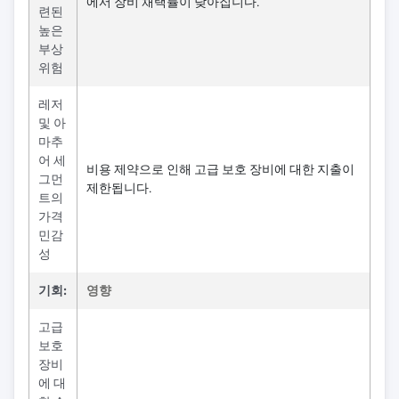
에서 장비 채택률이 낮아집니다.
련된
높은
부상
위험
레저
및 아
마추
어 세
비용 제약으로 인해 고급 보호 장비에 대한 지출이
그먼
제한됩니다.
트의
가격
민감
성
기회:
영향
고급
보호
장비
에 대