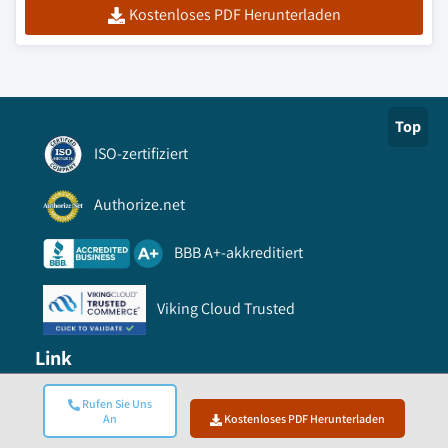
Kostenloses PDF Herunterladen
Top
ISO-zertifiziert
Authorize.net
BBB A+-akkreditiert
Viking Cloud Trusted
Link
Rufen Sie Uns
FAQ
An
Kostenloses PDF Herunterladen
So bestellen Sie