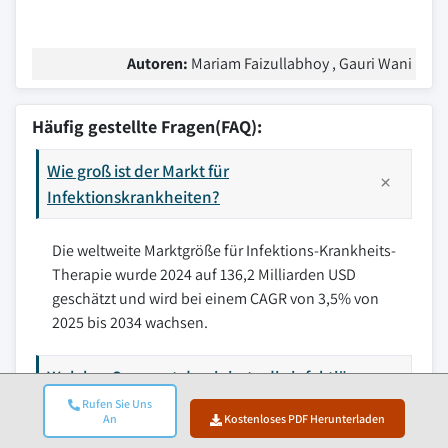
Autoren:
Mariam Faizullabhoy , Gauri Wani
Häufig gestellte Fragen(FAQ):
Wie groß ist der Markt für
Infektionskrankheiten?
Die weltweite Marktgröße für Infektions-Krankheits-
Therapie wurde 2024 auf 136,2 Milliarden USD
geschätzt und wird bei einem CAGR von 3,5% von
2025 bis 2034 wachsen.
Welches Segment dominierte die infektiöse
Krankheitstherapieindustrie im Jahr 2024?
Rufen Sie Uns
An
Kostenloses PDF Herunterladen