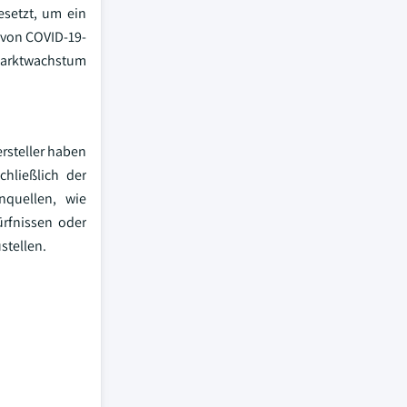
setzt, um ein
 von COVID-19-
Marktwachstum
rsteller haben
hließlich der
nquellen, wie
ürfnissen oder
stellen.