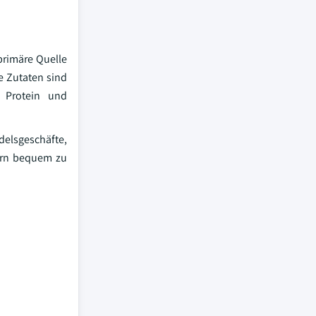
primäre Quelle
e Zutaten sind
f Protein und
delsgeschäfte,
tern bequem zu