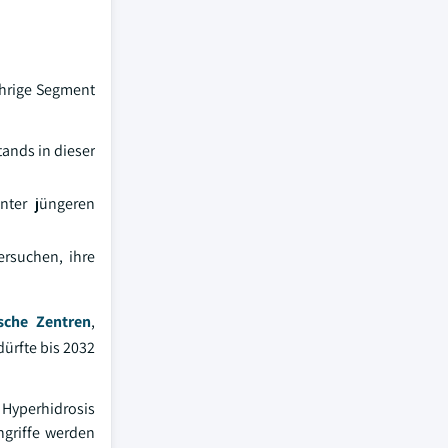
ährige Segment
ands in dieser
nter jüngeren
ersuchen, ihre
sche Zentren
,
ürfte bis 2032
 Hyperhidrosis
ngriffe werden