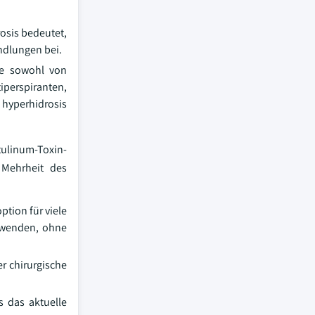
rosis bedeutet,
andlungen bei.
die sowohl von
iperspiranten,
hyperhidrosis
ulinum-Toxin-
 Mehrheit des
tion für viele
zuwenden, ohne
r chirurgische
s das aktuelle