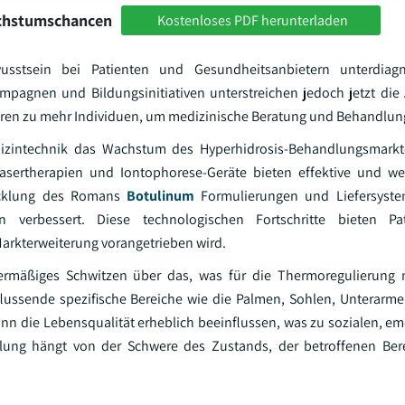
achstumschancen
Kostenloses PDF herunterladen
sstsein bei Patienten und Gesundheitsanbietern unterdiagn
pagnen und Bildungsinitiativen unterstreichen jedoch jetzt di
hren zu mehr Individuen, um medizinische Beratung und Behandlun
edizintechnik das Wachstum des Hyperhidrosis-Behandlungsmarkt
asertherapien und Iontophorese-Geräte bieten effektive und we
wicklung des Romans
Botulinum
Formulierungen und Liefersyst
 verbessert. Diese technologischen Fortschritte bieten Pa
arkterweiterung vorangetrieben wird.
bermäßiges Schwitzen über das, was für die Thermoregulierung n
nflussende spezifische Bereiche wie die Palmen, Sohlen, Unterarme
ann die Lebensqualität erheblich beeinflussen, was zu sozialen, e
dlung hängt von der Schwere des Zustands, der betroffenen Ber