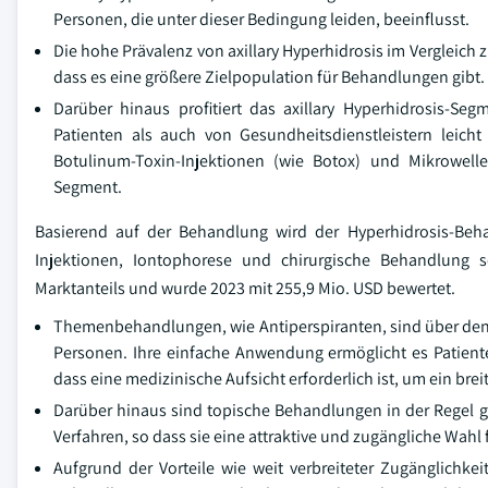
Personen, die unter dieser Bedingung leiden, beeinflusst.
Die hohe Prävalenz von axillary Hyperhidrosis im Vergleich
dass es eine größere Zielpopulation für Behandlungen gibt. 
Darüber hinaus profitiert das axillary Hyperhidrosis-Se
Patienten als auch von Gesundheitsdienstleistern leicht
Botulinum-Toxin-Injektionen (wie Botox) und Mikrowell
Segment.
Basierend auf der Behandlung wird der Hyperhidrosis-Beh
Injektionen, Iontophorese und chirurgische Behandlung s
Marktanteils und wurde 2023 mit 255,9 Mio. USD bewertet.
Themenbehandlungen, wie Antiperspiranten, sind über den Zä
Personen. Ihre einfache Anwendung ermöglicht es Patient
dass eine medizinische Aufsicht erforderlich ist, um ein bre
Darüber hinaus sind topische Behandlungen in der Regel g
Verfahren, so dass sie eine attraktive und zugängliche Wahl f
Aufgrund der Vorteile wie weit verbreiteter Zugänglichkei