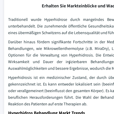
Erhalten Sie Markteinblicke und W
Traditionell wurde Hyperhidrose durch mangelndes Bewu
unterbehandelt. Die zunehmende öffentliche Gesundheitskam
eines übermäßigen Schwitzens auf die Lebensqualität und fü
Darüber hinaus fördern signifikante Fortschritte in der M
Behandlungen, wie Mikrowellenthermolyse (z.B. MiraDry), L
Optionen für die Verwaltung von Hyperhidrosis. Die Ent
Wirksamkeit und Dauer der injizierbaren Behandlungen
Auswahlmöglichkeiten und bessere Ergebnisse, wodurch die M
Hyperhidrosis ist ein medizinischer Zustand, der durch ü
gekennzeichnet ist. Es kann entweder lokalisiert sein (beei
oder verallgemeinert (beeinflusst den gesamten Körper). Es k
beruflichen Herausforderungen führt. Die Wahl der Behan
Reaktion des Patienten auf erste Therapien ab.
Hyperhidros Behandlung Markt Trends