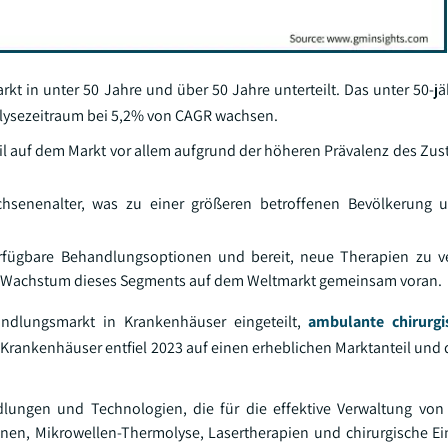
kt in unter 50 Jahre und über 50 Jahre unterteilt. Das unter 50-j
nalysezeitraum bei 5,2% von CAGR wachsen.
l auf dem Markt vor allem aufgrund der höheren Prävalenz des Zust
hsenenalter, was zu einer größeren betroffenen Bevölkerung u
erfügbare Behandlungsoptionen und bereit, neue Therapien zu v
das Wachstum dieses Segments auf dem Weltmarkt gemeinsam voran.
andlungsmarkt in Krankenhäuser eingeteilt,
ambulante chirurgi
rankenhäuser entfiel 2023 auf einen erheblichen Marktanteil und d
lungen und Technologien, die für die effektive Verwaltung von
onen, Mikrowellen-Thermolyse, Lasertherapien und chirurgische Ei