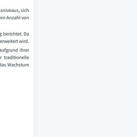
ssniveaus, sich
ren Anzahl von
g berichtet. Da
rweitert wird.
aufgrund ihrer
traditionelle
t das Wachstum