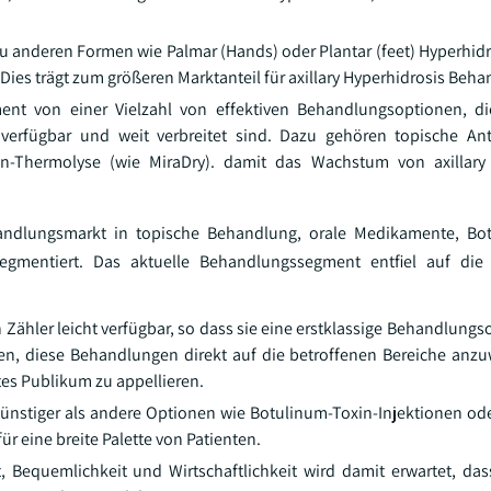
 zu anderen Formen wie Palmar (Hands) oder Plantar (feet) Hyperhid
Dies trägt zum größeren Marktanteil für axillary Hyperhidrosis Beh
gment von einer Vielzahl von effektiven Behandlungsoptionen, 
 verfügbar und weit verbreitet sind. Dazu gehören topische Ant
en-Thermolyse (wie MiraDry). damit das Wachstum von axillary 
andlungsmarkt in topische Behandlung, orale Medikamente, Bot
egmentiert. Das aktuelle Behandlungssegment entfiel auf die
hler leicht verfügbar, so dass sie eine erstklassige Behandlungsop
en, diese Behandlungen direkt auf die betroffenen Bereiche an
ites Publikum zu appellieren.
ünstiger als andere Optionen wie Botulinum-Toxin-Injektionen ode
ür eine breite Palette von Patienten.
t, Bequemlichkeit und Wirtschaftlichkeit wird damit erwartet, das