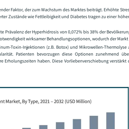
dender Faktor, der zum Wachstum des Marktes beiträgt. Erhöhte Stre
rter Zustände wie Fettleibigkeit und Diabetes tragen zu einer höhe
eite Prävalenz der Hyperhidrosis von 0,072% bis 38% der Bevölkerun
 Notwendigkeit wirksamer Behandlungsoptionen, wodurch der Markt e
inum-Toxin-Injektionen (z.B. Botox) und Mikrowellen-Thermolyse 
ularität. Patienten bevorzugen diese Optionen zunehmend über 
gere Erholungszeiten haben. Diese Vorliebenverschiebung verstärk