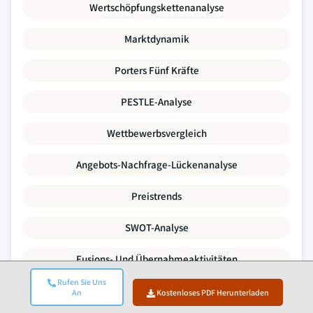
Wertschöpfungskettenanalyse
Marktdynamik
Porters Fünf Kräfte
PESTLE-Analyse
Wettbewerbsvergleich
Angebots-Nachfrage-Lückenanalyse
Preistrends
SWOT-Analyse
Fusions- Und Übernahmeaktivitäten
Rufen Sie Uns
Investitions- Und Finanzierungslandschaft
An
Kostenloses PDF Herunterladen