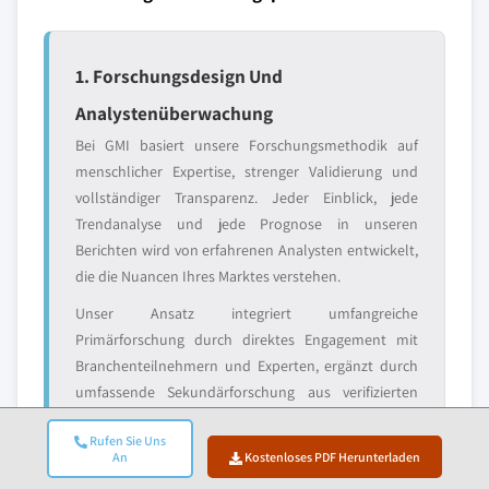
1. Forschungsdesign Und
Analystenüberwachung
Bei GMI basiert unsere Forschungsmethodik auf
menschlicher Expertise, strenger Validierung und
vollständiger Transparenz. Jeder Einblick, jede
Trendanalyse und jede Prognose in unseren
Berichten wird von erfahrenen Analysten entwickelt,
die die Nuancen Ihres Marktes verstehen.
Unser Ansatz integriert umfangreiche
Primärforschung durch direktes Engagement mit
Branchenteilnehmern und Experten, ergänzt durch
umfassende Sekundärforschung aus verifizierten
globalen Quellen. Wir wenden quantifizierte
Rufen Sie Uns
Wirkungsanalysen an, um zuverlässige Prognosen zu
An
Kostenloses PDF Herunterladen
liefern, während wir vollständige Rückverfolgbarkeit