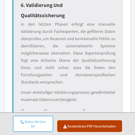
6. Validierung Und
Qualitätssicherung
In den letzten Phasen erfolgt eine manuelle
Validierung durch Fachexperten, die gefilterte Daten
überprüfen, um Nuancen und kontextuelle Fehler zu
identifizieren, die automatisierte Systeme
möglicherweise übersehen. Diese Expertenprüfung
fügt eine kritische Ebene der Qualitätssicherung
hinzu und stellt sicher, dass die Daten den
Forschungszielen und domainenspezifischen
Standards entsprechen.
Unser dreistufiger Validierungsprozess gewährleistet
maximale Datenzuverlässigkeit:
✓
✓
✓
Statistische
Expertenvalidierung
Marktrealitätscheck
Rufen Sie Uns
Validierung
An
Kostenloses PDF Herunterladen