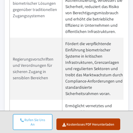
Authentifizierung, verbessert die
biometrischer Lösungen
Sicherheit, reduziert das Risiko
gegenüber traditionellen
von Berechtigungsmissbrauch
Zugangssystemen
und erhöht die betriebliche
Effizienz in Unternehmen und
öffentlichen Infrastrukturen.
Fördert die verpflichtende
Einführung biometrischer
Systeme in kritischen
Regierungsvorschriften
Infrastrukturen, Grenzanlagen
und Verordnungen für
und regulierten Sektoren und
sicheren Zugang in
treibt das Marktwachstum durch
sensiblen Bereichen
Compliance-Anforderungen und
standardisierte
Sicherheitsrahmen voran.
Ermöglicht vernetztes und
automatisiertes
Integration mit IoT- und
Sicherheitsmanagement, das
Rufen Sie Uns
Smart-Building-
nahtlose Überwachung,
An
Kostenloses PDF Herunterladen
Technologien
Fernzugriff und datengestützte