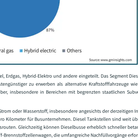
l, Erdgas, Hybrid-Elektro und andere eingeteilt. Das Segment Diese
tengünstiger zu erwerben als alternative Kraftstofffahrzeuge wie
reiber, insbesondere in Bereichen mit begrenzten staatlichen Sub
 Strom oder Wasserstoff, insbesondere angesichts der derzeitigen In
 pro Kilometer für Busunternehmen. Diesel Tankstellen sind weit üb
usrouten. Gleichzeitig können Dieselbusse erheblich schneller beta
ff-Brennstoffzellenwagen, die umfangreiche Nachfüllvorgänge erfo