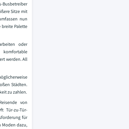
s-Busbetreiber
ßere Sitze mit
 umfassen nun
breite Palette
arbeiten oder
 komfortable
rt werden. All
möglicherweise
roßen Städten.
keit zu zahlen.
Reisende von
t Tür-zu-Tür-
sforderung für
en Moden dazu,