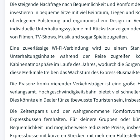
Die steigende Nachfrage nach Bequemlichkeit und Komfort der
investieren in bequeme Sitze mit viel Beinraum, Liegen und K
überlegener Polsterung und ergonomischem Design im Verg
individuelle Unterhaltungssysteme mit Rücksitzanzeigen oder 
von Filmen, TV-Shows, Musik und sogar Spiele zugreifen.
Eine zuverlässige Wi-Fi-Verbindung wird zu einem Sta
Unterhaltungsinhalte während der Reise zugreifen kö
Kabinenatmosphäre im Laufe des Jahres, wodurch die Sorgen 
diese Merkmale treiben das Wachstum des Express-Busmarktes
Die Präsenz konkurrierender Verkehrsträger ist eine große
verlangsamt. Hochgeschwindigkeitsbahn bietet viel schnelle
Dies könnte ein Dealer für zeitbewusste Touristen sein, insbes
Die Zeitersparnis und der wahrgenommene Komfortvorte
Expressbussen fernhalten. Für kleinere Gruppen oder kür
Bequemlichkeit und möglicherweise reduzierte Preise, insb
Expressbusse mit kürzeren Strecken mit mehreren Haltestell