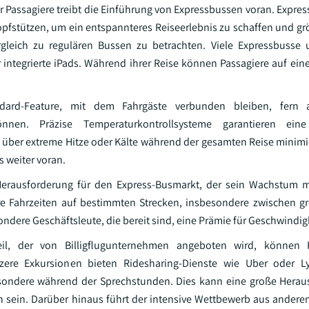
 Passagiere treibt die Einführung von Expressbussen voran. Expres
opfstützen, um ein entspannteres Reiseerlebnis zu schaffen und grö
leich zu regulären Bussen zu betrachten. Viele Expressbusse
integrierte iPads. Während ihrer Reise können Passagiere auf eine 
ndard-Feature, mit dem Fahrgäste verbunden bleiben, fern 
nnen. Präzise Temperaturkontrollsysteme garantieren eine
über extreme Hitze oder Kälte während der gesamten Reise minimie
 weiter voran.
 Herausforderung für den Express-Busmarkt, der sein Wachstum 
re Fahrzeiten auf bestimmten Strecken, insbesondere zwischen g
ondere Geschäftsleute, die bereit sind, eine Prämie für Geschwindig
il, der von Billigflugunternehmen angeboten wird, können 
zere Exkursionen bieten Ridesharing-Dienste wie Uber oder Lyf
esondere während der Sprechstunden. Dies kann eine große Herau
en sein. Darüber hinaus führt der intensive Wettbewerb aus ander