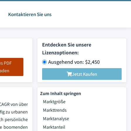
Kontaktieren Sie uns
Entdecken Sie unsere
Lizenzoptionen:
Ausgehend von: $2,450
es PDF
laden
Jetzt Kaufen
Zum Inhalt springen
Marktgröße
 CAGR von über
Markttrends
fig zu urbanen
Marktanalyse
ch persönliche
iese boomenden
Marktanteil