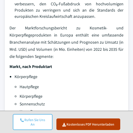
verbessern, den CO₂-Fußabdruck von hochvolumigen
Produkten zu verringern und sich an die Standards der
europäischen Kreislaufwirtschaft anzupassen.
Der Marktforschungsbericht zu Kosmetik- und
Körperpflegeprodukten in Europa enthält eine umfassende
Branchenanalyse mit Schätzungen und Prognosen zu Umsatz (in
Mrd. USD) und Volumen (in Mio. Einheiten) von 2022 bis 2035 für
die folgenden Segmente:
Markt, nach Produktart
Körperpflege
Hautpflege
Körperpflege
Sonnenschutz
Haarpflege
Bade- & Duschprodukte
Rufen Sie Uns
An
Kostenloses PDF Herunterladen
Mundpflege