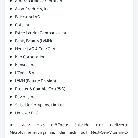
Amorepacific Corporation
Avon Products, Inc.
Beiersdorf AG
Coty Inc.
Estée Lauder Companies Inc.
Fenty Beauty (LVMH)
Henkel AG & Co. KGaA
Kao Corporation
Kenvue Inc.
L’Oréal S.A.
LVMH (Beauty Division)
Procter & Gamble Co. (P&G)
Revlon, Inc.
Shiseido Company, Limited
Unilever PLC
Im März 2025 eröffnete Shiseido eine dedizierte
Mikroformulierungslinie, die sich auf Next-Gen-Vitamin-C-