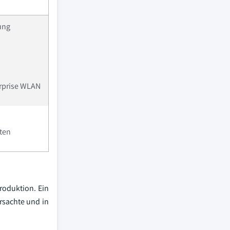
ung
erprise WLAN
kten
roduktion. Ein
rsachte und in