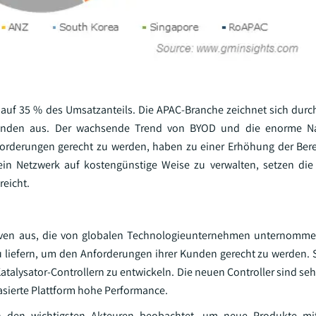
auf 35 % des Umsatzanteils. Die APAC-Branche zeichnet sich durch
kunden aus. Der wachsende Trend von BYOD und die enorme N
rderungen gerecht zu werden, haben zu einer Erhöhung der Berei
in Netzwerk auf kostengünstige Weise zu verwalten, setzen di
reicht.
ativen aus, die von globalen Technologieunternehmen unternomm
u liefern, um den Anforderungen ihrer Kunden gerecht zu werden. S
atalysator-Controllern zu entwickeln. Die neuen Controller sind sehr
asierte Plattform hohe Performance.
en den wichtigsten Akteuren beobachtet, um neue Produkte mit