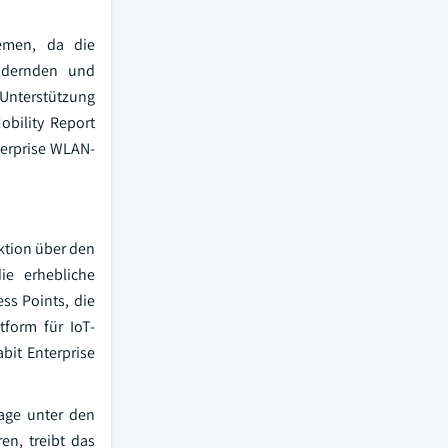
temen, da die
ändernden und
Unterstützung
obility Report
terprise WLAN-
ktion über den
ie erhebliche
ss Points, die
form für IoT-
bit Enterprise
age unter den
n, treibt das