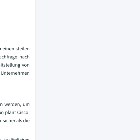
 einen steilen
achfrage nach
tstellung von
e Unternehmen
en werden, um
o plant Cisco,
 sicher als die
 zusätzlichen