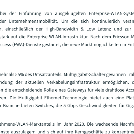
bei der Einführung von ausgeklügelten Enterprise-WLAN-Sys
er Unternehmensmobilität. Um die sich kontinuierlich ver
n, einschließlich der High-Bandwidth & Low Latenz und zur 
ark auf die Enterprise WLAN-Infrastruktur. Nach dem Ericsson M
ccess (FWA)-Dienste gestartet, die neue Marktmöglichkeiten in En
hr als 55% des Umsatzanteils. Multigigabit-Schalter gewinnen Tra
dung der aktuellen Verkabelungsinfrastruktur ermöglichen, d
 die entscheidende Rolle eines Gateways für viele drahtlose Acce
. Die Multigigabit Ethernet-Technologie bietet auch eine Platt
er Branche bieten Switches, die 5 Gbps Geschwindigkeiten für Giga
hmens-WLAN-Marktanteils im Jahr 2020. Die wachsende Nachfr
e auszulagern und sich auf ihre Kerngeschäfte zu konzentriere