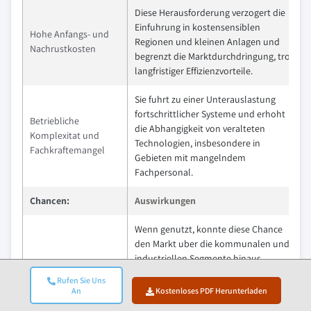
Diese Herausforderung verzogert die
Einfuhrung in kostensensiblen
Hohe Anfangs- und
Regionen und kleinen Anlagen und
Nachrustkosten
begrenzt die Marktdurchdringung, trotz
langfristiger Effizienzvorteile.
Sie fuhrt zu einer Unterauslastung
fortschrittlicher Systeme und erhoht
Betriebliche
die Abhangigkeit von veralteten
Komplexitat und
Technologien, insbesondere in
Fachkraftemangel
Gebieten mit mangelndem
Fachpersonal.
Chancen:
Auswirkungen
Wenn genutzt, konnte diese Chance
den Markt uber die kommunalen und
industriellen Segmente hinaus
diversifizieren, neue Einnahmequellen
Rufen Sie Uns
Expansion in den
schaffen und die Ubernahme in
An
Kostenloses PDF Herunterladen
Bereich des
landlichen Volkswirtschaften