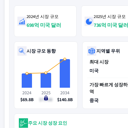
2024년 시장 규모
2025년 시장 규모
698억 미국 달러
736억 미국 달
시장 규모 동향
지역별 우위
최대 시장
미국
가장 빠르게 성장하
역
2024
2025
2034
$69.8B
$73.6B
$140.8B
중국
주요 시장 성장 요인