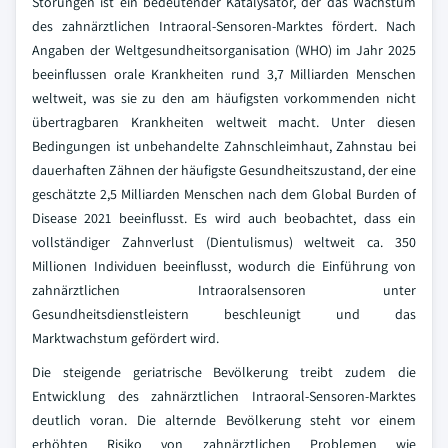
Störungen ist ein bedeutender Katalysator, der das Wachstum
des zahnärztlichen Intraoral-Sensoren-Marktes fördert. Nach
Angaben der Weltgesundheitsorganisation (WHO) im Jahr 2025
beeinflussen orale Krankheiten rund 3,7 Milliarden Menschen
weltweit, was sie zu den am häufigsten vorkommenden nicht
übertragbaren Krankheiten weltweit macht. Unter diesen
Bedingungen ist unbehandelte Zahnschleimhaut, Zahnstau bei
dauerhaften Zähnen der häufigste Gesundheitszustand, der eine
geschätzte 2,5 Milliarden Menschen nach dem Global Burden of
Disease 2021 beeinflusst. Es wird auch beobachtet, dass ein
vollständiger Zahnverlust (Dientulismus) weltweit ca. 350
Millionen Individuen beeinflusst, wodurch die Einführung von
zahnärztlichen Intraoralsensoren unter
Gesundheitsdienstleistern beschleunigt und das
Marktwachstum gefördert wird.
Die steigende geriatrische Bevölkerung treibt zudem die
Entwicklung des zahnärztlichen Intraoral-Sensoren-Marktes
deutlich voran. Die alternde Bevölkerung steht vor einem
erhöhten Risiko von zahnärztlichen Problemen wie