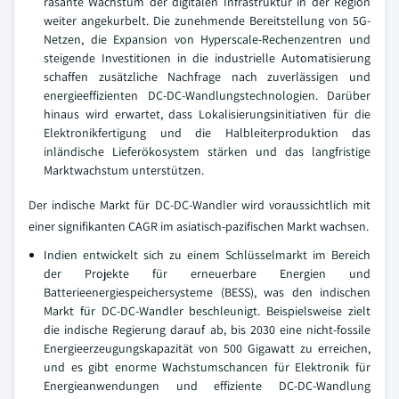
rasante Wachstum der digitalen Infrastruktur in der Region
weiter angekurbelt. Die zunehmende Bereitstellung von 5G-
Netzen, die Expansion von Hyperscale-Rechenzentren und
steigende Investitionen in die industrielle Automatisierung
schaffen zusätzliche Nachfrage nach zuverlässigen und
energieeffizienten DC-DC-Wandlungstechnologien. Darüber
hinaus wird erwartet, dass Lokalisierungsinitiativen für die
Elektronikfertigung und die Halbleiterproduktion das
inländische Lieferökosystem stärken und das langfristige
Marktwachstum unterstützen.
Der indische Markt für DC-DC-Wandler wird voraussichtlich mit
einer signifikanten CAGR im asiatisch-pazifischen Markt wachsen.
Indien entwickelt sich zu einem Schlüsselmarkt im Bereich
der Projekte für erneuerbare Energien und
Batterieenergiespeichersysteme (BESS), was den indischen
Markt für DC-DC-Wandler beschleunigt. Beispielsweise zielt
die indische Regierung darauf ab, bis 2030 eine nicht-fossile
Energieerzeugungskapazität von 500 Gigawatt zu erreichen,
und es gibt enorme Wachstumschancen für Elektronik für
Energieanwendungen und effiziente DC-DC-Wandlung