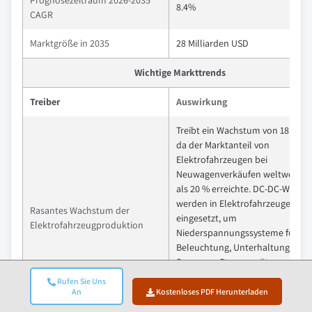
8.4%
CAGR
Marktgröße in 2035
28 Milliarden USD
Wichtige Markttrends
Treiber
Auswirkung
Treibt ein Wachstum von 18 % vo
da der Marktanteil von
Elektrofahrzeugen bei
Neuwagenverkäufen weltweit m
als 20 % erreichte. DC-DC-Wandl
werden in Elektrofahrzeugen
Rasantes Wachstum der
eingesetzt, um
Elektrofahrzeugproduktion
Niederspannungssysteme für
Beleuchtung, Unterhaltung,
Sensoren, Steuergeräte usw.
bereitzustellen, was zu einer
Rufen Sie Uns
höheren Marktnachfrage nach D
An
Kostenloses PDF Herunterladen
DC-Wandlern führt.