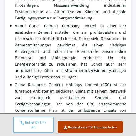
Pilotanlagen, Massenanwendung industrieller
Feststoffabfälle als Alternative zu Klinkern und digitale
Fertigungssysteme zur Energieoptimierung.
Anhui Conch Cement Company Limited ist einer der
asiatischen Zementhersteller, die am profitabelsten und
technisch sehr fortschrittlich sind. Es hat viele Ressourcen in
Zementmischungen gewidmet, die einen niedrigen
Klinkergehalt und alternative Brennstoffe einschließlich
Biomasse und Abfallenergie enthalten. Um die
Energieintensität zu reduzieren, hat Conch auch sehr
automatisierte Ofen mit Abwärmerückgewinnungsanlagen
und AI-fähige Prozesssteuerungen.
China Resources Cement Holdings Limited (CRC) ist der
führende Anbieter im südlichen China mit seinem Netzwerk
von strategisch positionierten Zement- und
Fertigmischanlagen. Der von der CRC angenommene
kohlenstoffarme Plan ist der umfassende Einsatz von
zusätzlichen zementären Materialien (SCMs), recycelten
Aggregaten und logistischen Niedrigemissionsflotten. Es
Rufen Sie Uns
An
Kostenloses PDF Herunterladen
basiert auch auf intelligenten Fabrikprogrammen, um
Produktionsniveaus in der Fabrik zu verwalten und