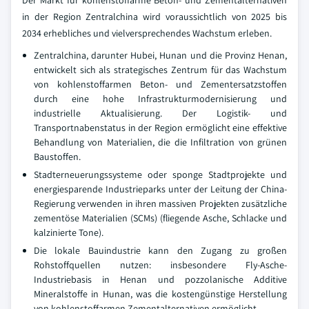
Der Markt für kohlenstoffarme Beton- und Zementalternativen
in der Region Zentralchina wird voraussichtlich von 2025 bis
2034 erhebliches und vielversprechendes Wachstum erleben.
Zentralchina, darunter Hubei, Hunan und die Provinz Henan,
entwickelt sich als strategisches Zentrum für das Wachstum
von kohlenstoffarmen Beton- und Zementersatzstoffen
durch eine hohe Infrastrukturmodernisierung und
industrielle Aktualisierung. Der Logistik- und
Transportnabenstatus in der Region ermöglicht eine effektive
Behandlung von Materialien, die die Infiltration von grünen
Baustoffen.
Stadterneuerungssysteme oder sponge Stadtprojekte und
energiesparende Industrieparks unter der Leitung der China-
Regierung verwenden in ihren massiven Projekten zusätzliche
zementöse Materialien (SCMs) (fliegende Asche, Schlacke und
kalzinierte Tone).
Die lokale Bauindustrie kann den Zugang zu großen
Rohstoffquellen nutzen: insbesondere Fly-Asche-
Industriebasis in Henan und pozzolanische Additive
Mineralstoffe in Hunan, was die kostengünstige Herstellung
von kohlenstoffarmen Zementalternativen ermöglicht.