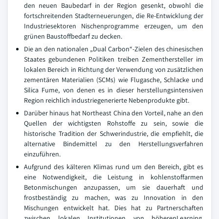
den neuen Baubedarf in der Region gesenkt, obwohl die
fortschreitenden Stadterneuerungen, die Re-Entwicklung der
Industriesektoren Nischenprogramme erzeugen, um den
grünen Baustoffbedarf zu decken.
Die an den nationalen „Dual Carbon“-Zielen des chinesischen
Staates gebundenen Politiken treiben Zementhersteller im
lokalen Bereich in Richtung der Verwendung von zusätzlichen
zementären Materialien (SCMs) wie Flugasche, Schlacke und
Silica Fume, von denen es in dieser herstellungsintensiven
Region reichlich industriegenerierte Nebenprodukte gibt.
Darüber hinaus hat Northeast China den Vorteil, nahe an den
Quellen der wichtigsten Rohstoffe zu sein, sowie die
historische Tradition der Schwerindustrie, die empfiehlt, die
alternative Bindemittel zu den Herstellungsverfahren
einzuführen.
Aufgrund des kälteren Klimas rund um den Bereich, gibt es
eine Notwendigkeit, die Leistung in kohlenstoffarmen
Betonmischungen anzupassen, um sie dauerhaft und
frostbeständig zu machen, was zu Innovation in den
Mischungen entwickelt hat. Dies hat zu Partnerschaften
zwischen lokalen Institutionen von höherenLearning,