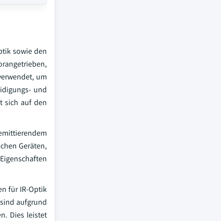
ptik sowie den
orangetrieben,
 verwendet, um
eidigungs- und
t sich auf den
 emittierendem
schen Geräten,
r Eigenschaften
n für IR-Optik
 sind aufgrund
. Dies leistet