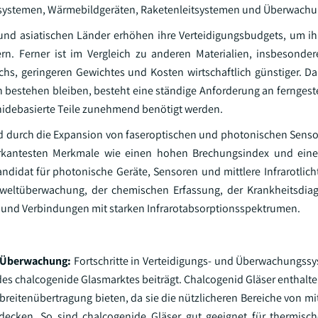
htsystemen, Wärmebildgeräten, Raketenleitsystemen und Überwachu
nd asiatischen Länder erhöhen ihre Verteidigungsbudgets, um ihr
ern. Ferner ist im Vergleich zu anderen Materialien, insbesond
hs, geringeren Gewichtes und Kosten wirtschaftlich günstiger. Da
 bestehen bleiben, besteht eine ständige Anforderung an ferngeste
idebasierte Teile zunehmend benötigt werden.
 durch die Expansion von faseroptischen und photonischen Sens
arkantesten Merkmale wie einen hohen Brechungsindex und eine 
ndidat für photonische Geräte, Sensoren und mittlere Infrarotlich
mweltüberwachung, der chemischen Erfassung, der Krankheitsdia
se und Verbindungen mit starken Infrarotabsorptionsspektrumen.
nd Überwachung:
Fortschritte in Verteidigungs- und Überwachungs
 chalcogenide Glasmarktes beiträgt. Chalcogenid Gläser enthalte
reitenübertragung bieten, da sie die nützlicheren Bereiche von mit
decken. So sind chalcogenide Gläser gut geeignet für thermisc