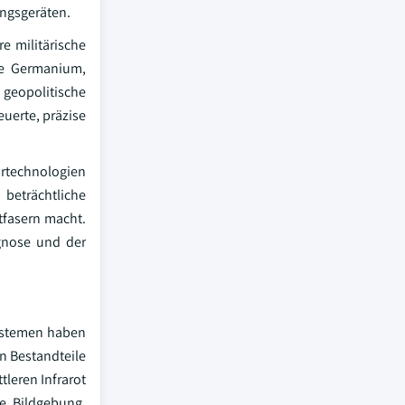
ngsgeräten.
e militärische
ere Germanium,
 geopolitische
uerte, präzise
ortechnologien
beträchtliche
tfasern macht.
gnose und der
systemen haben
n Bestandteile
tleren Infrarot
he Bildgebung,