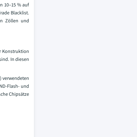
on 10–15 % auf
ade Blacklist.
on Zöllen und
r Konstruktion
ind. In diesen
M) verwendeten
AND-Flash- und
sche Chipsätze