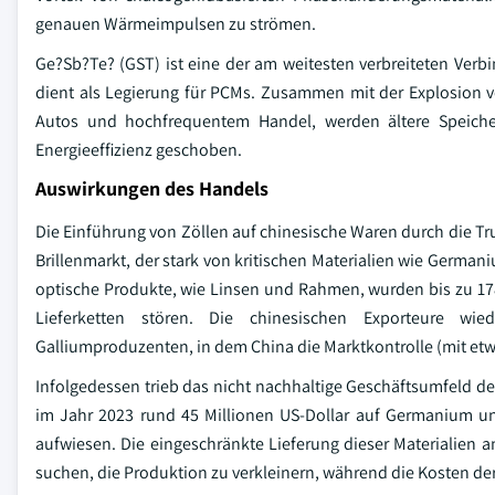
genauen Wärmeimpulsen zu strömen.
Ge?Sb?Te? (GST) ist eine der am weitesten verbreiteten Ver
dient als Legierung für PCMs. Zusammen mit der Explosion v
Autos und hochfrequentem Handel, werden ältere Speicher
Energieeffizienz geschoben.
Auswirkungen des Handels
Die Einführung von Zöllen auf chinesische Waren durch die T
Brillenmarkt, der stark von kritischen Materialien wie Germ
optische Produkte, wie Linsen und Rahmen, wurden bis zu 178
Lieferketten stören. Die chinesischen Exporteure w
Galliumproduzenten, in dem China die Marktkontrolle (mit et
Infolgedessen trieb das nicht nachhaltige Geschäftsumfeld d
im Jahr 2023 rund 45 Millionen US-Dollar auf Germanium und
aufwiesen. Die eingeschränkte Lieferung dieser Materialien an
suchen, die Produktion zu verkleinern, während die Kosten der