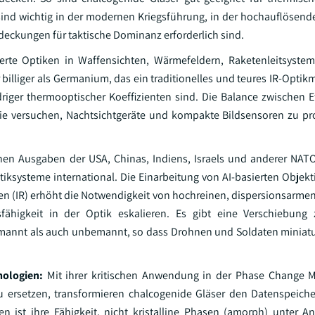
ind wichtig in der modernen Kriegsführung, in der hochauflösen
deckungen für taktische Dominanz erforderlich sind.
erte Optiken in Waffensichten, Wärmefeldern, Raketenleitsyste
illiger als Germanium, das ein traditionelles und teures IR-Optikm
riger thermooptischer Koeffizienten sind. Die Balance zwischen Ef
die versuchen, Nachtsichtgeräte und kompakte Bildsensoren zu p
hen Ausgaben der USA, Chinas, Indiens, Israels und anderer NA
ksysteme international. Die Einarbeitung von AI-basierten Objekti
men (IR) erhöht die Notwendigkeit von hochreinen, dispersionsarme
fähigkeit in der Optik eskalieren. Es gibt eine Verschiebung
bemannt als auch unbemannt, so dass Drohnen und Soldaten miniatu
nologien:
Mit ihrer kritischen Anwendung in der Phase Change 
u ersetzen, transformieren chalcogenide Gläser den Datenspeiche
en ist ihre Fähigkeit, nicht kristalline Phasen (amorph) unter