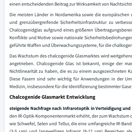
einen entscheidenden Beitrag zur Wirksamkeit von Nachtsic
Die meisten Länder in Nordamerika sowie die europäischen u
und grenzübergreifende Sicherheitsinfrastruktur zu verbess
Chalcogenidglas aufgrund eines größeren Übertragungsbereic
Konflikte und Motive sowie nationale Sicherheitsbedrohungen
geführte Waffen und Überwachungssysteme, für die chalkogen
Das Wachstum des chalcogenide Glasmarktes wird weitgehend
angetrieben. Chalcogenide Glas ist bekannt, einige der m
Nichtlinearität zu haben, die es zu einem ausgezeichneten Ka
Diese Fasern sind sehr wichtig für Anwendungen in der U
Medizin, insbesondere für die Identifizierung bestimmter Ga
Chalcogenide Glasmarkt Entwicklung
steigende Nachfrage nach Infrarotoptik in Verteidigung u
den IR-Optik-Komponentenmarkt erhöht, der zum Wachstum des
wie Schwefel, Selen und Tellur, die eine umfangreiche IR-Bandb
(3-5 μm) und langwelligen Infrarot (8-12 μm) Bereichen ab