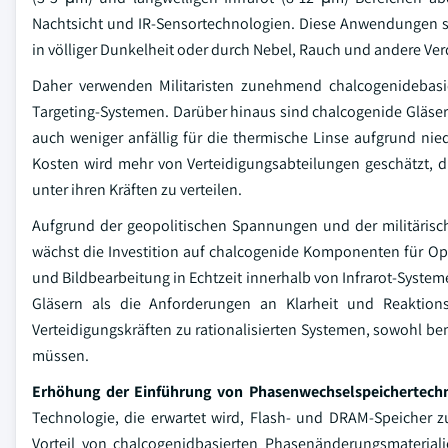
Nachtsicht und IR-Sensortechnologien. Diese Anwendungen s
in völliger Dunkelheit oder durch Nebel, Rauch und andere Ver
Daher verwenden Militaristen zunehmend chalcogenidebasi
Targeting-Systemen. Darüber hinaus sind chalcogenide Gläser b
auch weniger anfällig für die thermische Linse aufgrund nied
Kosten wird mehr von Verteidigungsabteilungen geschätzt, 
unter ihren Kräften zu verteilen.
Aufgrund der geopolitischen Spannungen und der militärisc
wächst die Investition auf chalcogenide Komponenten für Opti
und Bildbearbeitung in Echtzeit innerhalb von Infrarot-Syste
Gläsern als die Anforderungen an Klarheit und Reaktions
Verteidigungskräften zu rationalisierten Systemen, sowohl 
müssen.
Erhöhung der Einführung von Phasenwechselspeichertech
Technologie, die erwartet wird, Flash- und DRAM-Speicher z
Vorteil von chalcogenidbasierten Phasenänderungsmateriali