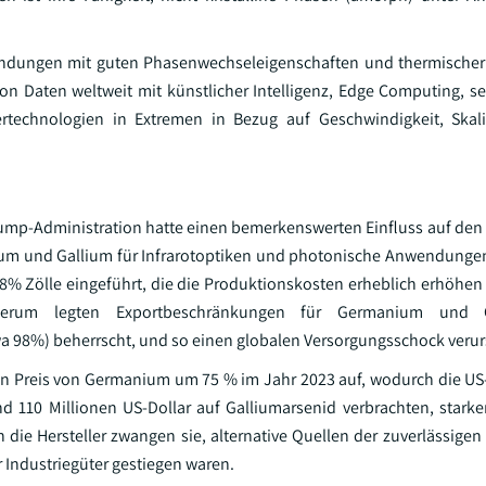
bindungen mit guten Phasenwechseleigenschaften und thermischer 
on Daten weltweit mit künstlicher Intelligenz, Edge Computing, s
technologien in Extremen in Bezug auf Geschwindigkeit, Skali
rump-Administration hatte einen bemerkenswerten Einfluss auf den
anium und Gallium für Infrarotoptiken und photonische Anwendunge
% Zölle eingeführt, die die Produktionskosten erheblich erhöhen 
iederum legten Exportbeschränkungen für Germanium und 
wa 98%) beherrscht, und so einen globalen Versorgungsschock verur
en Preis von Germanium um 75 % im Jahr 2023 auf, wodurch die US-H
 110 Millionen US-Dollar auf Galliumarsenid verbrachten, stark
 die Hersteller zwangen sie, alternative Quellen der zuverlässigen
 Industriegüter gestiegen waren.