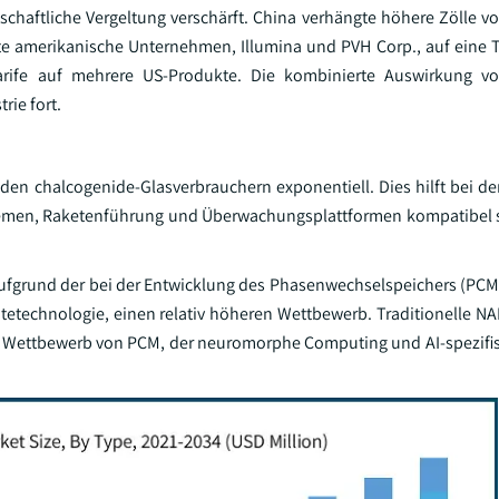
schaftliche Vergeltung verschärft. China verhängte höhere Zölle v
te amerikanische Unternehmen, Illumina und PVH Corp., auf eine Tr
rife auf mehrere US-Produkte. Die kombinierte Auswirkung v
rie fort.
den chalcogenide-Glasverbrauchern exponentiell. Dies hilft bei de
stemen, Raketenführung und Überwachungsplattformen kompatibel s
ie aufgrund der bei der Entwicklung des Phasenwechselspeichers (PC
ätetechnologie, einen relativ höheren Wettbewerb. Traditionelle N
fen Wettbewerb von PCM, der neuromorphe Computing und AI-spezifi