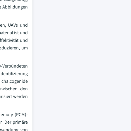
de Abbildungen
men, UAVs und
aterial ist und
fektivität und
roduzieren, um
TO-Verbündeten
dentifizierung
n chalcogenide
 zwischen den
risiert werden
Memory (PCM)-
r. Der primäre
 Anwendung von