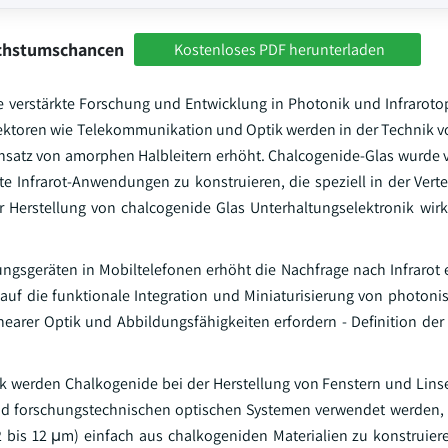
achstumschancen
Kostenloses PDF herunterladen
e verstärkte Forschung und Entwicklung in Photonik und Infraroto
ktoren wie Telekommunikation und Optik werden in der Technik v
Einsatz von amorphen Halbleitern erhöht. Chalcogenide-Glas wurde
ite Infrarot-Anwendungen zu konstruieren, die speziell in der Vert
Herstellung von chalcogenide Glas Unterhaltungselektronik wirk
gsgeräten in Mobiltelefonen erhöht die Nachfrage nach Infrarot
 auf die funktionale Integration und Miniaturisierung von photoni
linearer Optik und Abbildungsfähigkeiten erfordern - Definition de
ik werden Chalkogenide bei der Herstellung von Fenstern und Linse
l- und forschungstechnischen optischen Systemen verwendet werden,
2 bis 12 μm) einfach aus chalkogeniden Materialien zu konstruieren