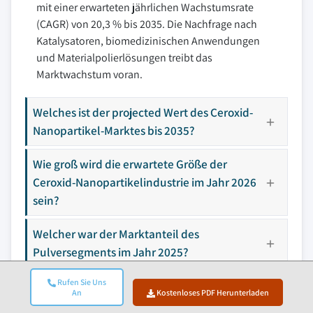
mit einer erwarteten jährlichen Wachstumsrate
(CAGR) von 20,3 % bis 2035. Die Nachfrage nach
Katalysatoren, biomedizinischen Anwendungen
und Materialpolierlösungen treibt das
Marktwachstum voran.
Welches ist der projected Wert des Ceroxid-
Nanopartikel-Marktes bis 2035?
Wie groß wird die erwartete Größe der
Ceroxid-Nanopartikelindustrie im Jahr 2026
sein?
Welcher war der Marktanteil des
Pulversegments im Jahr 2025?
Rufen Sie Uns
Welcher war der Marktanteil traditioneller
An
Kostenloses PDF Herunterladen
Synthesemethoden im Jahr 2025?