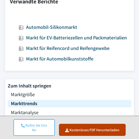
Verwandte Berichte
Automobil-Silikonmarkt
Markt für EV-Batteriezellen und Packmaterialien
Markt für Reifencord und Reifengewebe
Markt für Automobilkunststoffe
Zum Inhalt springen
Marktgröße
Markttrends
Marktanalyse
Marktanteil
Rufen Sie Uns
Häufig gestellte Fragen
An
Kostenloses PDF Herunterladen