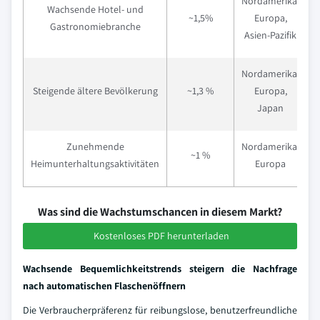
Nordamerika,
Wachsende Hotel- und
M
~1,5%
Europa,
Gastronomiebranche
Asien-Pazifik
Nordamerika,
L
Steigende ältere Bevölkerung
~1,3 %
Europa,
Japan
Zunehmende
Nordamerika,
K
~1 %
Heimunterhaltungsaktivitäten
Europa
Was sind die Wachstumschancen in diesem Markt?
Kostenloses PDF herunterladen
Wachsende Bequemlichkeitstrends steigern die Nachfrage
nach automatischen Flaschenöffnern
Die Verbraucherpräferenz für reibungslose, benutzerfreundliche