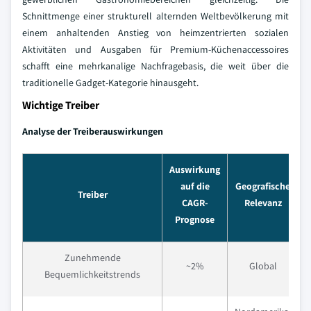
Schnittmenge einer strukturell alternden Weltbevölkerung mit
einem anhaltenden Anstieg von heimzentrierten sozialen
Aktivitäten und Ausgaben für Premium-Küchenaccessoires
schafft eine mehrkanalige Nachfragebasis, die weit über die
traditionelle Gadget-Kategorie hinausgeht.
Wichtige Treiber
Analyse der Treiberauswirkungen
Auswirkung
auf die
Geografische
Treiber
CAGR-
Relevanz
A
Prognose
Zunehmende
M
~2%
Global
Bequemlichkeitstrends