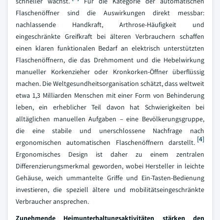
schneller wächst.
Für die Kategorie der automatischen
Flaschenöffner sind die Auswirkungen direkt messbar:
nachlassende Handkraft, Arthrose-Häufigkeit und
eingeschränkte Greifkraft bei älteren Verbrauchern schaffen
einen klaren funktionalen Bedarf an elektrisch unterstützten
Flaschenöffnern, die das Drehmoment und die Hebelwirkung
manueller Korkenzieher oder Kronkorken-Öffner überflüssig
machen. Die Weltgesundheitsorganisation schätzt, dass weltweit
etwa 1,3 Milliarden Menschen mit einer Form von Behinderung
leben, ein erheblicher Teil davon hat Schwierigkeiten bei
alltäglichen manuellen Aufgaben – eine Bevölkerungsgruppe,
die eine stabile und unerschlossene Nachfrage nach
[4]
ergonomischen automatischen Flaschenöffnern darstellt.
Ergonomisches Design ist daher zu einem zentralen
Differenzierungsmerkmal geworden, wobei Hersteller in leichte
Gehäuse, weich ummantelte Griffe und Ein-Tasten-Bedienung
investieren, die speziell ältere und mobilitätseingeschränkte
Verbraucher ansprechen.
Zunehmende Heimunterhaltungsaktivitäten stärken den