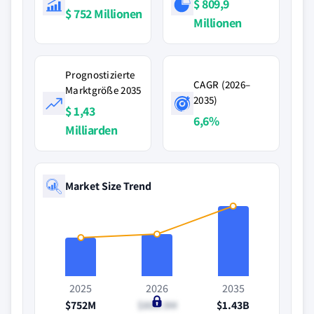
$ 809,9
$ 752 Millionen
Millionen
Prognostizierte
CAGR (2026–
Marktgröße 2035
2035)
$ 1,43
6,6%
Milliarden
Market Size Trend
2025
2026
2035
$752M
$809.9M
$1.43B