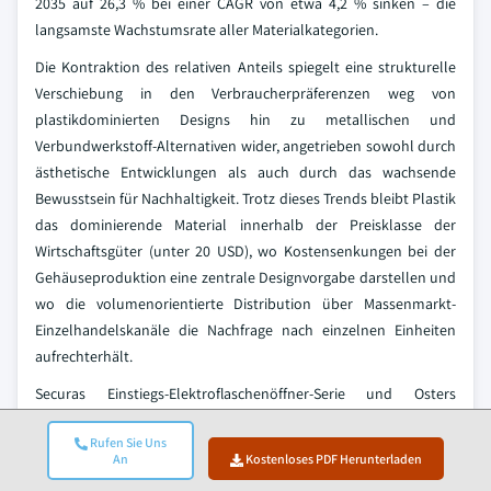
2035 auf 26,3 % bei einer CAGR von etwa 4,2 % sinken – die
langsamste Wachstumsrate aller Materialkategorien.
Die Kontraktion des relativen Anteils spiegelt eine strukturelle
Verschiebung in den Verbraucherpräferenzen weg von
plastikdominierten Designs hin zu metallischen und
Verbundwerkstoff-Alternativen wider, angetrieben sowohl durch
ästhetische Entwicklungen als auch durch das wachsende
Bewusstsein für Nachhaltigkeit. Trotz dieses Trends bleibt Plastik
das dominierende Material innerhalb der Preisklasse der
Wirtschaftsgüter (unter 20 USD), wo Kostensenkungen bei der
Gehäuseproduktion eine zentrale Designvorgabe darstellen und
wo die volumenorientierte Distribution über Massenmarkt-
Einzelhandelskanäle die Nachfrage nach einzelnen Einheiten
aufrechterhält.
Securas Einstiegs-Elektroflaschenöffner-Serie und Osters
grundlegende kabellose Linie nutzen Kunststoffgehäuse, um für
Rufen Sie Uns
Verbraucher zugängliche Preispunkte zu halten, die
An
Kostenloses PDF Herunterladen
Funktionalität über Materialprämien stellen. Die langfristige