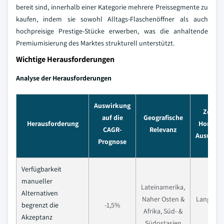
bereit sind, innerhalb einer Kategorie mehrere Preissegmente zu
kaufen, indem sie sowohl Alltags-Flaschenöffner als auch
hochpreisige Prestige-Stücke erwerben, was die anhaltende
Premiumisierung des Marktes strukturell unterstützt.
Wichtige Herausforderungen
Analyse der Herausforderungen
Auswirkung
Zeitlic
auf die
Geografische
Herausforderung
Horizont
CAGR-
Relevanz
Auswirk
Prognose
Verfügbarkeit
manueller
Lateinamerika,
Alternativen
Naher Osten &
Langfristi
begrenzt die
-1,5%
Afrika, Süd- &
Jahre
Akzeptanz
Südostasien