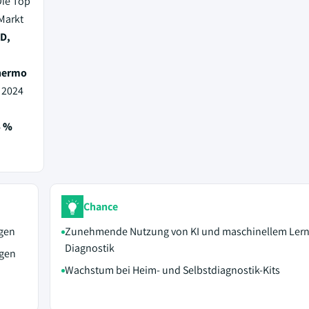
ie Top
Markt
AD,
Thermo
e 2024
4 %
Chance
gen
Zunehmende Nutzung von KI und maschinellem Lerne
Diagnostik
ngen
Wachstum bei Heim- und Selbstdiagnostik-Kits