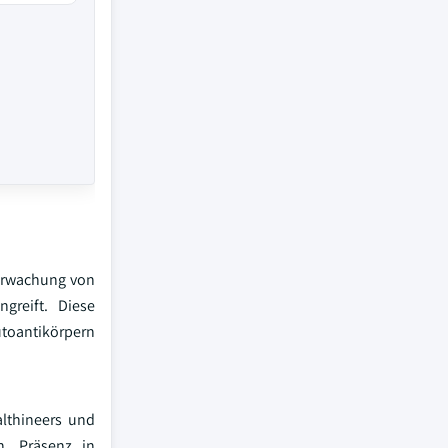
berwachung von
reift. Diese
utoantikörpern
lthineers und
n, Präsenz in