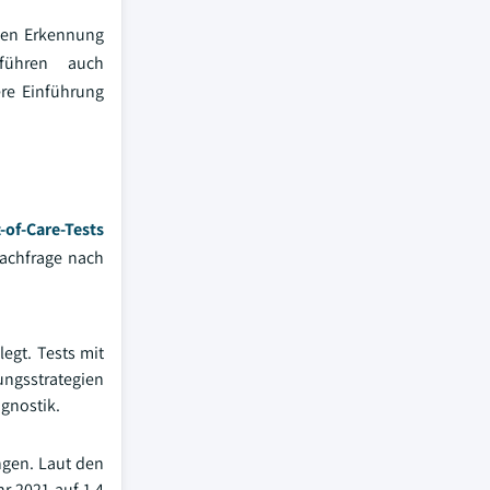
ühen Erkennung
führen auch
ere Einführung
-of-Care-Tests
chfrage nach
egt. Tests mit
ngsstrategien
gnostik.
ngen. Laut den
r 2021 auf 1,4