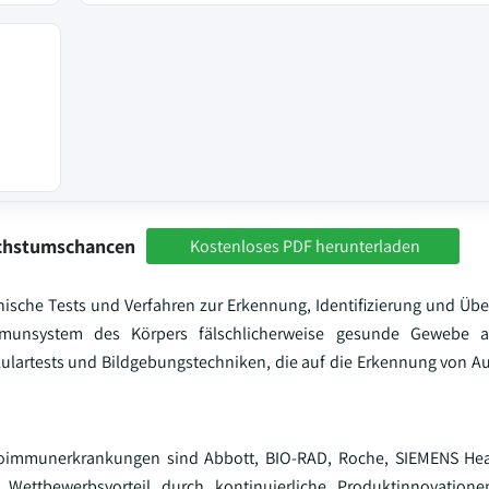
achstumschancen
Kostenloses PDF herunterladen
sche Tests und Verfahren zur Erkennung, Identifizierung und Ü
unsystem des Körpers fälschlicherweise gesunde Gewebe ang
lartests und Bildgebungstechniken, die auf die Erkennung von A
utoimmunerkrankungen sind Abbott, BIO-RAD, Roche, SIEMENS Hea
Wettbewerbsvorteil durch kontinuierliche Produktinnovatione