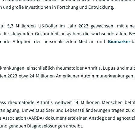
 und große Investitionen in Forschung und Entwicklung.
auf 5,3 Milliarden US-Dollar im Jahr 2023 gewachsen, mit einer
die steigenden Gesundheitsausgaben, die wachsende ältere Bev
mende Adoption der personalisierten Medizin und
Biomarker
-b
rankungen, einschließlich rheumatoider Arthritis, Lupus und multi
 hatten 2023 etwa 24 Millionen Amerikaner Autoimmunerkrankungen
ss rheumatoide Arthritis weltweit 14 Millionen Menschen betri
Veranlagung, Umweltauslöser und Lebensstiländerungen tragen zu 
 Association (AARDA) dokumentierte einen Anstieg der diagnostizi
n und genauen Diagnoselösungen antreibt.