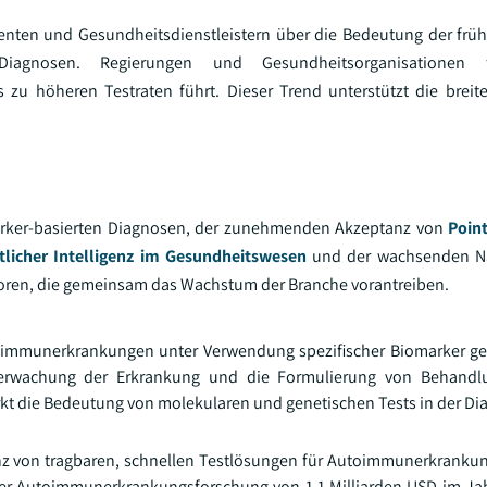
enten und Gesundheitsdienstleistern über die Bedeutung der fr
agnosen. Regierungen und Gesundheitsorganisationen 
zu höheren Testraten führt. Dieser Trend unterstützt die breit
marker-basierten Diagnosen, der zunehmenden Akzeptanz von
Point
tlicher Intelligenz im Gesundheitswesen
und der wachsenden Na
toren, die gemeinsam das Wachstum der Branche vorantreiben.
toimmunerkrankungen unter Verwendung spezifischer Biomarker gel
erwachung der Erkrankung und die Formulierung von Behandlu
kt die Bedeutung von molekularen und genetischen Tests in der Dia
z von tragbaren, schnellen Testlösungen für Autoimmunerkranku
g der Autoimmunerkrankungsforschung von 1,1 Milliarden USD im Jah