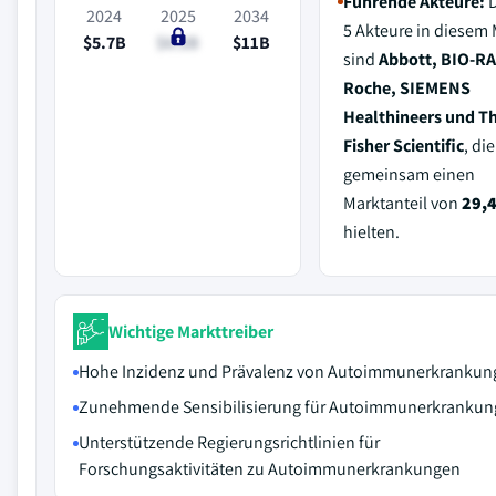
Führende Akteure:
D
2024
2025
2034
5 Akteure in diesem 
$5.7B
$6.2B
$11B
sind
Abbott, BIO-R
Roche, SIEMENS
Healthineers und 
Fisher Scientific
, di
gemeinsam einen
Marktanteil von
29,
hielten.
Wichtige Markttreiber
Hohe Inzidenz und Prävalenz von Autoimmunerkrankun
Zunehmende Sensibilisierung für Autoimmunerkranku
Unterstützende Regierungsrichtlinien für
Forschungsaktivitäten zu Autoimmunerkrankungen