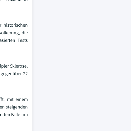
 historischen
ölkerung, die
asierten Tests
pler Sklerose,
, gegenüber 22
fft, mit einem
den steigenden
erten Fälle um