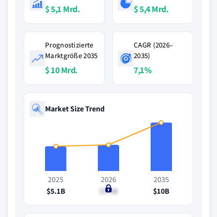
$ 5,1 Mrd.
$ 5,4 Mrd.
Prognostizierte
CAGR (2026–
Marktgröße 2035
2035)
$ 10 Mrd.
7,1%
Market Size Trend
2025
2026
2035
$5.1B
$5.4B
$10B