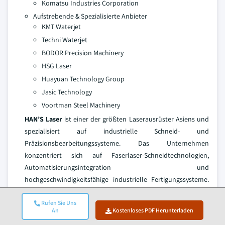
Komatsu Industries Corporation
Aufstrebende & Spezialisierte Anbieter
KMT Waterjet
Techni Waterjet
BODOR Precision Machinery
HSG Laser
Huayuan Technology Group
Jasic Technology
Voortman Steel Machinery
HAN’S Laser
ist einer der größten Laserausrüster Asiens und
spezialisiert auf industrielle Schneid- und
Präzisionsbearbeitungssysteme. Das Unternehmen
konzentriert sich auf Faserlaser-Schneidtechnologien,
Automatisierungsintegration und
hochgeschwindigkeitsfähige industrielle Fertigungssysteme.
Seine Strategie umfasst kontinuierliche Investitionen in F&E,
Expansion in Exportmärkte und Entwicklung intelligenter
Rufen Sie Uns
An
Kostenloses PDF Herunterladen
Fertigungssysteme. HAN’S Laser profitiert von der starken