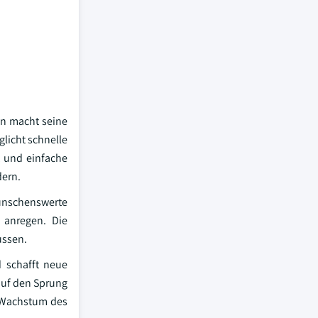
an macht seine
glicht schnelle
t und einfache
dern.
wünschenswerte
 anregen. Die
ussen.
 schafft neue
auf den Sprung
s Wachstum des