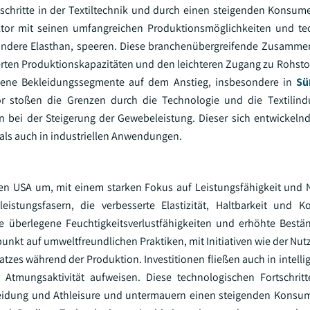
tschritte in der Textiltechnik und durch einen steigenden Konsume
sektor mit seinen umfangreichen Produktionsmöglichkeiten und t
esondere Elasthan, speeren. Diese branchenübergreifende Zusammen
rten Produktionskapazitäten und den leichteren Zugang zu Rohstof
iedene Bekleidungssegmente auf dem Anstieg, insbesondere in
Sü
or stoßen die Grenzen durch die Technologie und die Textilindu
an bei der Steigerung der Gewebeleistung. Dieser sich entwickel
als auch in industriellen Anwendungen.
den USA um, mit einem starken Fokus auf Leistungsfähigkeit und N
stungsfasern, die verbesserte Elastizität, Haltbarkeit und Ko
ie überlegene Feuchtigkeitsverlustfähigkeiten und erhöhte Bestä
unkt auf umweltfreundlichen Praktiken, mit Initiativen wie der Nut
zes während der Produktion. Investitionen fließen auch in intellig
Atmungsaktivität aufweisen. Diese technologischen Fortschritt
leidung und Athleisure und untermauern einen steigenden Konsu