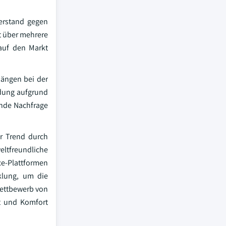
derstand gegen
t über mehrere
auf den Markt
hängen bei der
idung aufgrund
ende Nachfrage
r Trend durch
weltfreundliche
ce-Plattformen
cklung, um die
Wettbewerb von
t und Komfort