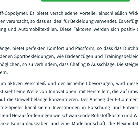
ff-Copolymer. Es bietet verschiedene Vorteile, einschließlich Wi
n verursacht, so dass es ideal für Bekleidung verwendet. Es verfüg
g und Automobiltextilien. Diese Faktoren werden sich positiv 
 Länge, bietet perfekten Komfort und Passform, so dass das Durch
iedenen Sportbekleidungen, wie Badeanzügen und Trainingsbekle
rmöglichen, so zu verhindern, dass Chafing & Ausschläge. Die steig
ern.
m aktiven Verschleiß und der Sicherheit bevorzugen, wird diese
rkt sieht eine Welle von Innovationen, mit Herstellern, die auf um
auf die Umweltbelange konzentrieren. Der Anstieg der E-Commer
trie-Spieler kanalisieren Investitionen in Forschung und Entwi
 Während Herausforderungen wie schwankende Rohstoffkosten und 
starke Konsumausgaben und eine Modelandschaft, die Flexibilitä