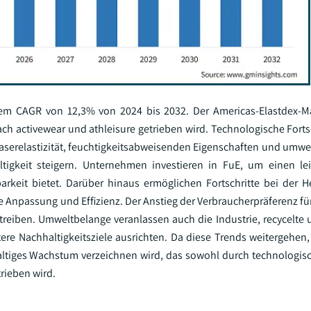
nem CAGR von 12,3% von 2024 bis 2032. Der Americas-Elastdex-Ma
 activewear und athleisure getrieben wird. Technologische Fortsc
Faserelastizität, feuchtigkeitsabweisenden Eigenschaften und umwe
tigkeit steigern. Unternehmen investieren in FuE, um einen le
rkeit bietet. Darüber hinaus ermöglichen Fortschritte bei der H
e Anpassung und Effizienz. Der Anstieg der Verbraucherpräferenz für
treiben. Umweltbelange veranlassen auch die Industrie, recycelte 
re Nachhaltigkeitsziele ausrichten. Da diese Trends weitergehen, 
haltiges Wachstum verzeichnen wird, das sowohl durch technologis
rieben wird.