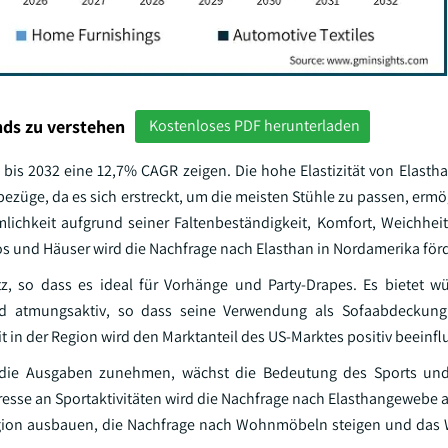
ds zu verstehen
Kostenloses PDF herunterladen
bis 2032 eine 12,7% CAGR zeigen. Die hohe Elastizität von Elasth
ezüge, da es sich erstreckt, um die meisten Stühle zu passen, ermö
mlichkeit aufgrund seiner Faltenbeständigkeit, Komfort, Weichhei
os und Häuser wird die Nachfrage nach Elasthan in Nordamerika för
z, so dass es ideal für Vorhänge und Party-Drapes. Es bietet 
 und atmungsaktiv, so dass seine Verwendung als Sofaabdeckung
in der Region wird den Marktanteil des US-Marktes positiv beeinfl
 die Ausgaben zunehmen, wächst die Bedeutung des Sports und
eresse an Sportaktivitäten wird die Nachfrage nach Elasthangewebe 
r Region ausbauen, die Nachfrage nach Wohnmöbeln steigen und da