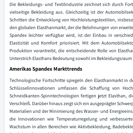
Die Bekleidungs- und Textilindustrie zeichnet sich durch For
vielseitige Bekleidung aus. Gleichzeitig ist der Automobil
Schritten die Entwicklung von Hochleistungstextilien, insb
den globalen Elasthanmarkt, der die Belohnungen von erweite
Spandex leichter verfügbar wird, ist der Einbau in versch
Elastizität und Komfort priorisiert. Mit dem Automobilsekt
Produktion vorantreibt, die entscheidende Rolle von Elasth
Unterstrich Elasthans Bedeutung sowohl im Bekleidungsraum 
Amerikas Spandex Markttrends
Technologische Fortschritte spiegeln den Elasthanmarkt in 
Schlüsselinnovationen umfassen die Schaffung von Hochlei
Schneidkanten-Spinntechnologien fertigen jetzt Elasthan, d
Verschleiß. Darüber hinaus zeigt sich ein ausgeprägter Schwerp
Materialien und der Minimierung des Wasser- und Energieeinsat
die Innovationen wie Temperaturregelung und verbesserte 
Wachstum in allen Bereichen wie Aktivbekleidung, Badebek