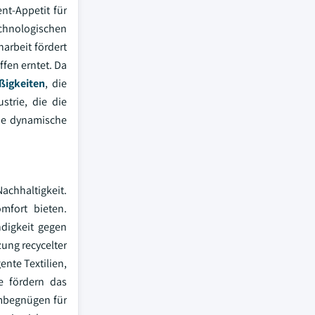
nt-Appetit für
echnologischen
arbeit fördert
fen erntet. Da
ßigkeiten
, die
strie, die die
nde dynamische
achhaltigkeit.
mfort bieten.
ndigkeit gegen
zung recycelter
ente Textilien,
e fördern das
mbegnügen für