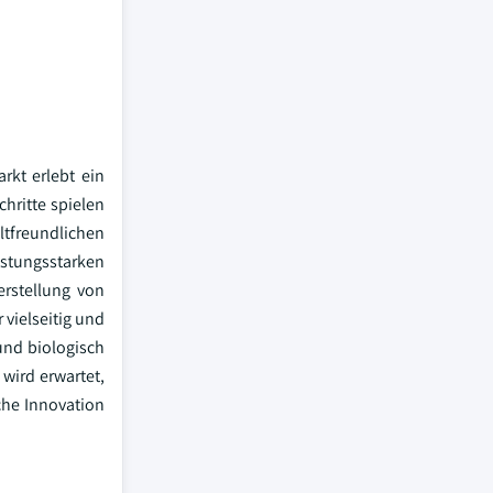
rkt erlebt ein
hritte spielen
ltfreundlichen
istungsstarken
erstellung von
 vielseitig und
und biologisch
wird erwartet,
che Innovation