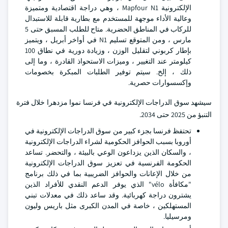
الإلكترونية Mapfour N1 ، وهي دراجة اقتصادية ومتميزة
وعالية الأداء موجهة للمستخدم مع بطارية قابلة للاستبدال
للركاب في المناطق الحضرية. متاح للطلب المسبق حتى 5
مارس ، ومن المتوقع تسليم N1 في أواخر أبريل ، ويتميز
بإطار كربوني لتقليل الوزن ، وزيادة دورية في نطاق 100
كيلومتر عند التغيير ، وميزات الاستحواذ القادرة ، وما إلى
ذلك ، إلخ. سيتم توفير الطلبات المبكرة بخصومات
وإكسسوارات حصرية.
سيشهد سوق الدراجات الإلكترونية في فرنسا نموا مزدهرا خلال فترة
التنبؤ من 2025 حتى 2034.
تحتفظ فرنسا بجزء كبير من سوق الدراجات الإلكترونية في
أوروبا بسبب الحوافز الحكومية لشراء الدراجات الإلكترونية
، والسكان الذين يزداعون الوعي بالبيئة ، والتحضر. تساعد
الحكومة الفرنسية في تعزيز سوق الدراجات الإلكترونية
من خلال الإعانات والحوافز الضريبية بما في ذلك برنامج
"مكافأة vélo" الذي يوفر الدعم النقدي للأفراد الذين
يشترون دراجة كهربائية. وقد ساعد ذلك في معدلات تبني
المستهلكين ، خاصة في المدن الكبرى مثل باريس وليون
ومرسيليا.