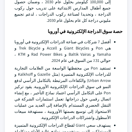
إلى 100,000 كيلومتر بحلول عام 2030 ، وضمان حصول
جميع أطفال المدارس الابتدائية على تدريب حول ركوب
الدراجة ، وتحديدا لصناعة ركوب الدراجات ، لدعم تجميع
مليوني دراجة كل عام بحلول عام 2030.
حصة سوق الدراجة الإلكترونية في أوروبا
أفضل 7 شركات في صناعة الدراجات الإلكترونية في أوروبا
هي Pon و Giant Bicycles و Accell و Trek Bicycle و
Yamaha و Baltik Vairas و Rad Power Bikes و KTM ،
حوالي 31٪ من السوق في عام 2024.
تستفيد Pon من محفظتها الواسعة من العلامات التجارية
للدراجات الإلكترونية المتميزة (مثل Gazelle و Kalkhoff و
Urban Arrow) والكفاءات المرتبطة بالتكامل الرأسي لدفع
النمو في سوق الدراجات الإلكترونية الأوروبية. يقود تركيز
Pon على التكامل الرأسي اعتماد نماذج التأجير ، مع إنشاء
اتصال رقمي حول دراجاتها. تعمل استثمارات الشركة في
التنقل الحضري المستدام بالإضافة إلى العديد من عمليات
الاستحواذ إلى توسيع بصمتها الأوروبية ، مستهدفة مبيعات
الأسطول واشتراكات الدراجات الإلكترونية.
يستهدف سعي Giant لقطاع الدراجات الإلكترونية المتميزة
المستهلكين الذين يستخدمون نماذج عالية الأداء ومتكاملة