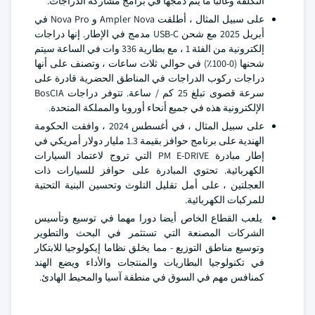
التكلفة وغالبا ما يتم دمجها في برامج مشاركة الدراجات.
على سبيل المثال ، أطلقت Ampler Nova و Nova Pro في
أبريل 2025 مع شحن USB-C مدمج في الإطار. إنها دراجات
إلكترونية من الفئة 1 ، مع بطارية 336 وات في الساعة سيتم
شحنها (0-100٪) في حوالي ثلاث ساعات ، وتصنف على أنها
دراجات ركوب الدراجات في المناطق الحضرية قادرة على
سرعة قصوى تبلغ 25 كم / ساعة. تتوفر دراجات BosCIA
الإلكترونية هذه في جميع أنحاء أوروبا والمملكة المتحدة.
على سبيل المثال ، في أغسطس 2024 ، وافقت الحكومة
الهندية على برنامج حوافز بقيمة 1.3 مليار دولار أمريكي في
إطار مبادرة PM E-DRIVE التي تروج لاعتماد السيارات
الكهربائية. تحتوي المبادرة على حوافز للسيارات ذات
العجلتين ، على أمل تقليل التلوث وتحسين البنية التحتية
للمركبات الكهربائية.
يلعب القطاع الخاص أيضا دورا مهما في توسيع وتأسيس
الشركات المصنعة التي تستثمر في البحث والتطوير
وتوسيع مناطق التوزيع - مما يخلق نظاما إيكولوجيا للابتكار
في تكنولوجيا البطاريات والمنتجات والأداء ويضع الهند
كمنافس مهم في السوق في منطقة آسيا والمحيط الهادئ.