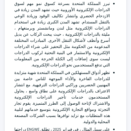
تبرز المملكة المتحدة بسرعة كسوق نمو مهم لسوق
الدراجات الإلكترونية الأوروبية حيث تشهد المدن زيادة في
الازدحام الحضري وانتشار تكاليف الوقود وزيادة الوعي
بالتنقل المستدام. تشهد المدن الكبرى زيادة في استخدام
الدراجات الإلكترونية مثل لندن ومانشستر وبرمنغهام ،
مليئة بالدراجات الإلكترونية ، حيث يبحث الركاب عن بديل
أسرع وأنظف لأشكال التنقل الأخرى. المبادرات المختلفة
المدعومة من الحكومة مثل التحفيز على شراء الدراجات
الإلكترونية والاستثمار في البنية التحتية لركوب الدراجات
ليست سوى إضافات إلى الكتلة الحرجة من المعلومات
التي تدفع المستخدمين نحو الدراجات الإلكترونية.
تظهر أذواق المستهلكين في المملكة المتحدة شهية متزايدة
للدراجات الفاخرة والأداء الموجهة للناس خاصة بين
المهنيين الحضريين وراكبي الدراجات الترفيهية. مع انتشار
الاعتراف بالدراجات الإلكترونية على نطاق واسع ، يحاول
المستخدمون خدمات تأجير الدراجات الإلكترونية
والاشتراك لإتاحة الوصول إلى الطرز المتميزة. يقوم تجار
التجزئة ومواقع التجارة الإلكترونية بتوسيع خدماتهم لتلبية
هذه المتطلبات مع تزايد توافرها بسبب الشركات المصنعة
المحلية والدولية.
على سبيل المثال ، في فبراير 2025 ، تطلق ENGWE دراجتها