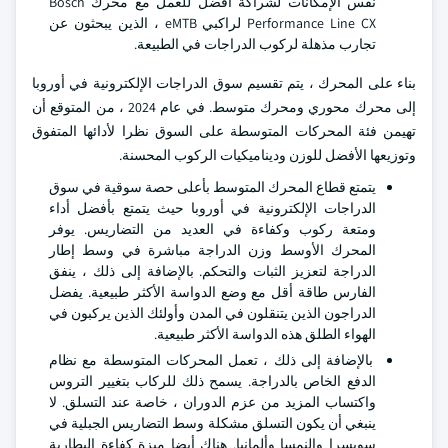
نفس الإمكانات لشراكة أفضل للعمل مع محرك Bosch
Performance Line CX لراكبي eMTB ، الذين يبحثون عن
تجارب مذهلة لركوب الدراجات في الطبيعة.
بناء على المحرك ، يتم تقسيم سوق الدراجات الإلكترونية في أوروبا
إلى محرك محوري ومحرك متوسط. في عام 2024 ، من المتوقع أن
تهيمن فئة المحركات المتوسطة على السوق نظرا لأدائها المتفوق
وتوزيعها الأفضل للوزن وديناميكيات الركوب المحسنة.
يتمتع قطاع المحرك المتوسط بأعلى حصة سوقية في سوق
الدراجات الإلكترونية في أوروبا حيث يتمتع بأفضل أداء
ومتعة ركوب وكفاءة في العديد من التضاريس. يوفر
المحرك الأوسط وزن الدراجة مباشرة في وسط إطار
الدراجة لتعزيز الثبات والتحكم. بالإضافة إلى ذلك ، ينفق
الفارس طاقة أقل مع وضع الدواسة الأكثر طبيعية. يفضل
الدراجون الذين يتنقلون في المدن وأولئك الذين يركبون في
الهواء الطلق هذه الدواسة الأكثر طبيعية.
بالإضافة إلى ذلك ، تعمل المحركات المتوسطة مع نظام
الدفع الخاص بالدراجة. يسمح ذلك للركاب بتغيير التروس
واكتساب المزيد من عزم الدوران ، خاصة عند التسلق. لا
ينبغي أن يكون التسلق مشكلة وسط التضاريس الجبلية في
سويسرا والنمسا وألمانيا. هناك أيضا ميزة كفاءة البطارية