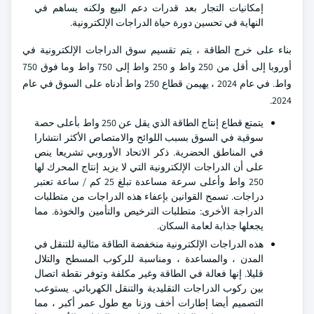
إمكانيات التجار بعد قدرات دعم البيع ولكنه يساهم في
النهاية في تحسين دورة حياة الدراجات الإلكترونية.
بناء على خرج الطاقة ، يتم تقسيم سوق الدراجات الإلكترونية في
أوروبا إلى أقل من 250 واط و 250 واط إلى 750 واط وما فوق 750
واط. في عام 2024 ، يهيمن قطاع 250 واط أدناه على السوق في عام
2024.
يتمتع قطاع إنتاج الطاقة الذي يقل عن 250 واط بأعلى حصة
سوقية في السوق بسبب اللوائح والامتصاص الأكثر انتشارا
في المناطق الحضرية. ذكر الاتحاد الأوروبي تشريعا ينص
على أن الدراجات الإلكترونية التي لا يزيد إنتاج المحرك لها
250 واط وأعلى سرعة مساعدة تبلغ 25 كم / ساعة تعتبر
دراجات. تسمح القوانين بإعفاء هذه الدراجات من متطلبات
الدراجة الأخرى: متطلبات الترخيص والتأمين والخوذة. مما
يجعلها جذابة لعامة السكان.
هذه الدراجات الإلكترونية منخفضة الطاقة مثالية للتنقل في
المدن ، والمساعدة ، ومناسبة للركوب المسطح والتلال
قليلا. إنها فعالة في الطاقة وغير مكلفة وتوفر نقطة اتصال
بين ركوب الدراجات التقليدية والتنقل الكهربائي. يستوعب
التصميم أيضا إطارات أخف وزنا مع طول عمر أكبر ، مما