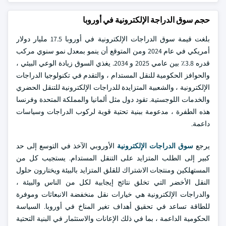
حجم سوق الدراجة الإلكترونية في أوروبا
بلغت قيمة سوق الدراجات الإلكترونية في أوروبا 17.5 مليار دولار
أمريكي في عام 2024 ومن المتوقع أن ينمو بمعدل نمو سنوي مركب
قدره 3.8٪ بين عامي 2025 و 2034. يغذي السوق زيادة الوعي البيئي ،
والحوافز الحكومية للنقل المستدام ، والتقدم في تكنولوجيا الدراجات
الإلكترونية ، والشعبية المتزايدة للدراجات الإلكترونية للتنقل الحضري
والخدمات اللوجستية. تقود دول مثل ألمانيا والمملكة المتحدة وفرنسا
هذه الطفرة ، مدعومة ببنية تحتية قوية لركوب الدراجات وسياسات
داعمة.
يرجع
سوق الدراجات الإلكترونية
الأوروبي الآخذ في التوسع إلى حد
كبير إلى الطلب المتزايد على التنقل المستدام. يستجيب كل من
المستهلكين ومنتجات الاشتراك للقلق المتزايد بالبيئة ويختارون حلول
النقل الأخضر التي تخلق نتائج إيجابية لكل من الناس والبيئة ،
والدراجات الإلكترونية هي خيارات نقل منخفضة الانبعاثات وموفرة
للطاقة تساعد في تحقيق أهداف تغير المناخ في أوروبا. السياسة
الحكومية الداعمة ، بما في ذلك الإعانات والاستثمار في البنية التحتية