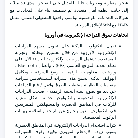
شحن معيارية وبطاريات قابلة للتبديل على الساخن بمدى 50 ميلا ،
إلى جانب أنظمة أمان متعددة. تم تصميمه بناء على المحادثات مع
شركات الخدمات اللوجستية ليناسب واقعها التشغيلي العملي. تعمل
BB-EV مع Stihl لإطلاق الدراجة.
اتجاهات سوق الدراجة الإلكترونية في أوروبا
تعمل التكنولوجيا الذكية على تحويل مشهد الدراجات
الإلكترونية الأوروبية من خلال تحسين الوظائف وتجربة
المستخدم. تشتمل الدراجات الإلكترونية الحديثة الآن على
نظام تحديد المواقع العالمي (GPS) ، واتصال Bluetooth ،
ولوحات المعلومات الرقمية ، وتتبع السرقة ، وتكامل
الهواتف الذكية. تسمح هذه الميزات للمستخدمين بمراقبة
مستويات البطارية وتخطيط الطرق وقفل / فتح الدراجات
عن بعد. مع نضوج البنية التحتية الرقمية ، أصبحت الدراجات
الإلكترونية المدعومة بالتكنولوجيا جذابة بشكل متزايد
للركاب في المناطق الحضرية والمستهلكين المتمرسين
في التكنولوجيا الذين يبحثون عن الراحة والسلامة وبيانات
الركوب المخصصة.
يتزايد استخدام الدراجات الإلكترونية في المناطق الحضرية
بسبب زيادة الازدحام المروري وقيود وقوف السيارات