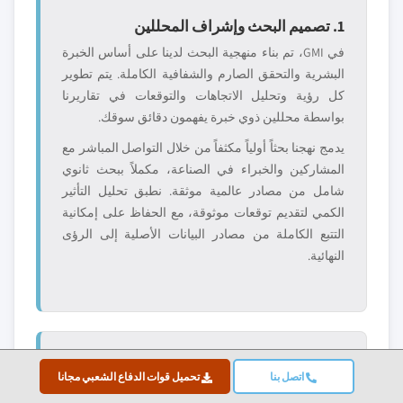
1. تصميم البحث وإشراف المحللين
في GMI، تم بناء منهجية البحث لدينا على أساس الخبرة
البشرية والتحقق الصارم والشفافية الكاملة. يتم تطوير
كل رؤية وتحليل الاتجاهات والتوقعات في تقاريرنا
بواسطة محللين ذوي خبرة يفهمون دقائق سوقك.
يدمج نهجنا بحثاً أولياً مكثفاً من خلال التواصل المباشر مع
المشاركين والخبراء في الصناعة، مكملاً ببحث ثانوي
شامل من مصادر عالمية موثقة. نطبق تحليل التأثير
الكمي لتقديم توقعات موثوقة، مع الحفاظ على إمكانية
التتبع الكاملة من مصادر البيانات الأصلية إلى الرؤى
النهائية.
2. البحث الأولي
اتصل بنا
تحميل قوات الدفاع الشعبي مجانا
يشكل البحث الأولي العمود الفقري لمنهجيتنا، حيث