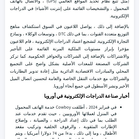
(مثل تتبع نظام تحديد المواقع العالمي (GPS) ، والاتصال بالهاتف
المحمول ، والتشخيصات القائمة على إنترنت الأشياء) في الدراجات
الإلكترونية.
بالإضافة إلى ذلك ، يواصل اللاعبون في السوق استكشاف مناهج
التوزيع متعددة القنوات ، بما في ذلك DTC ، وتوسعات الوكلاء ، ونماذج
التجارة الإلكترونية. لتشجيع اعتماد الدراجات الإلكترونية ، قام اللاعبون
مؤخرا بإبراز مستويات الملكية المرنة القائمة على التأجير
والاشتراكات بالإضافة إلى الشراكات والحوافز الحكومية. كما تركز
الشركات المصنعة للمعدات الأصلية بشكل واضح على التجميع
المحلي والمبادرات الاقتصادية الدائرية مثل إعادة تدوير البطاريات
والشراكات مع خدمات التنقل الخاصة والعامة لتحسين اتصال الميل
الأخير ونشر الأسطول في جميع أنحاء أوروبا.
أخبار صناعة الدراجات الإلكترونية في أوروبا
في فبراير 2024 ، أطلقت Cowboy خدمة الهاتف المحمول
في المنزل لعملائها الأوروبيين ، حيث تقدم خدمات عند
الطلب بما في ذلك إعداد الدراجة ، والصيانة ، وإصلاح
الإطارات المثقوبة ، والرفوف الخلفية وتركيب مقعد
الأطفال ، وما إلى ذلك ، بدءا من 74 دولارا أمريكيا ، ويتم