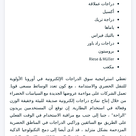
دراجات عملاقة
أكسيل
دراجة تريك
ياماها
بالتيك فيراس
دراجات راد باور
برومبتون
Riese & Müller
مكعب
تعطي استراتيجية سوق الدراجات الإلكترونية في أوروبا الأولوية
للتنقل الحضري والاستدامة ، مع كون تعدد الوسائط مسعى قويا.
تعمل الشركات على مواءمة عروضها الجديدة مع السياسات الخضراء
من خلال إنتاج نماذج دراجات إلكترونية صديقة للبيئة وخفيفة الوزن
وفعالة في استخدام البطارية. إن توقع أن المستخدمين يريدون
"الراحة" ، جنبا إلى جنب مع مراقبة الاستخدام في الوقت الفعلي
على الطريق مع السائقين وراكبي الدراجات في المناطق الحضرية
المزدحمة بشكل متزايد ، قد أدى أيضا إلى دمج التكنولوجيا الذكية