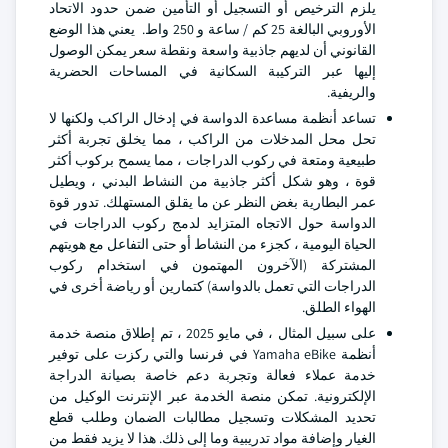
يلزم الترخيص أو التسجيل أو التأمين ضمن حدود الاتحاد
الأوروبي البالغة 25 كم / ساعة و 250 واط. يعني هذا الوضع
القانوني أن لديهم جاذبية واسعة ونقطة سعر يمكن الوصول
إليها عبر التركيبة السكانية في المساحات الحضرية
والريفية.
تساعد أنظمة مساعدة الدواسة في إدخال الراكب ولكنها لا
تحل محل المدخلات من الراكب ، مما يخلق تجربة أكثر
طبيعية ومتعة في ركوب الدراجات ، مما يسمح بركوب أكثر
قوة ، وهو شكل أكثر جاذبية من النشاط البدني ، ويطيل
عمر البطارية بغض النظر عن ما يقلق المستهلك. تدور قوة
الدواسة حول الاتجاه المتزايد لدمج ركوب الدراجات في
الحياة اليومية ، كجزء من النشاط أو حتى التفاعل مع هويتهم
المشتركة (الآخرون المهتمون في استخدام ركوب
الدراجات التي تعمل بالدواسة) كتمارين أو رياضة أخرى في
الهواء الطلق.
على سبيل المثال ، في مايو 2025 ، تم إطلاق منصة خدمة
أنظمة Yamaha eBike في فرنسا والتي ركزت على توفير
خدمة عملاء فعالة وتجربة دعم خاصة بصيانة الدراجة
الإلكترونية. تمكن منصة الخدمة عبر الإنترنت الوكيل من
تحديد المشكلات وتسجيل مطالبات الضمان وطلب قطع
الغيار وإضافة مواد تدريبية وما إلى ذلك. هذا لا يزيد فقط من