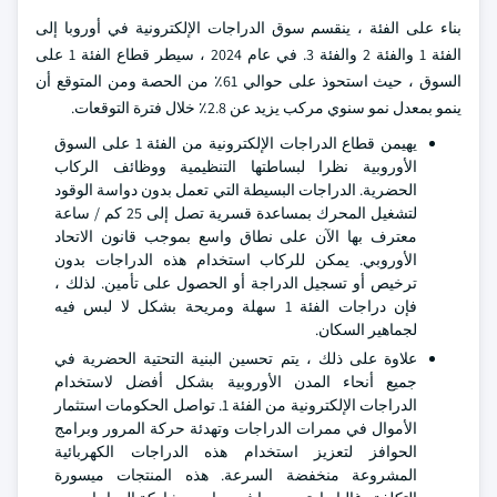
بناء على الفئة ، ينقسم سوق الدراجات الإلكترونية في أوروبا إلى
الفئة 1 والفئة 2 والفئة 3. في عام 2024 ، سيطر قطاع الفئة 1 على
السوق ، حيث استحوذ على حوالي 61٪ من الحصة ومن المتوقع أن
ينمو بمعدل نمو سنوي مركب يزيد عن 2.8٪ خلال فترة التوقعات.
يهيمن قطاع الدراجات الإلكترونية من الفئة 1 على السوق
الأوروبية نظرا لبساطتها التنظيمية ووظائف الركاب
الحضرية. الدراجات البسيطة التي تعمل بدون دواسة الوقود
لتشغيل المحرك بمساعدة قسرية تصل إلى 25 كم / ساعة
معترف بها الآن على نطاق واسع بموجب قانون الاتحاد
الأوروبي. يمكن للركاب استخدام هذه الدراجات بدون
ترخيص أو تسجيل الدراجة أو الحصول على تأمين. لذلك ،
فإن دراجات الفئة 1 سهلة ومريحة بشكل لا لبس فيه
لجماهير السكان.
علاوة على ذلك ، يتم تحسين البنية التحتية الحضرية في
جميع أنحاء المدن الأوروبية بشكل أفضل لاستخدام
الدراجات الإلكترونية من الفئة 1. تواصل الحكومات استثمار
الأموال في ممرات الدراجات وتهدئة حركة المرور وبرامج
الحوافز لتعزيز استخدام هذه الدراجات الكهربائية
المشروعة منخفضة السرعة. هذه المنتجات ميسورة