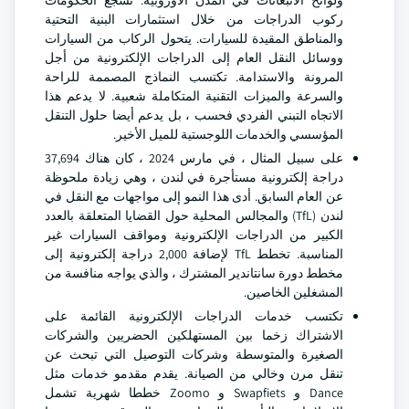
ولوائح الانبعاثات في المدن الأوروبية. تشجع الحكومات
ركوب الدراجات من خلال استثمارات البنية التحتية
والمناطق المقيدة للسيارات. يتحول الركاب من السيارات
ووسائل النقل العام إلى الدراجات الإلكترونية من أجل
المرونة والاستدامة. تكتسب النماذج المصممة للراحة
والسرعة والميزات التقنية المتكاملة شعبية. لا يدعم هذا
الاتجاه التبني الفردي فحسب ، بل يدعم أيضا حلول التنقل
المؤسسي والخدمات اللوجستية للميل الأخير.
على سبيل المثال ، في مارس 2024 ، كان هناك 37,694
دراجة إلكترونية مستأجرة في لندن ، وهي زيادة ملحوظة
عن العام السابق. أدى هذا النمو إلى مواجهات مع النقل في
لندن (TfL) والمجالس المحلية حول القضايا المتعلقة بالعدد
الكبير من الدراجات الإلكترونية ومواقف السيارات غير
المناسبة. تخطط TfL لإضافة 2,000 دراجة إلكترونية إلى
مخطط دورة سانتاندير المشترك ، والذي يواجه منافسة من
المشغلين الخاصين.
تكتسب خدمات الدراجات الإلكترونية القائمة على
الاشتراك زخما بين المستهلكين الحضريين والشركات
الصغيرة والمتوسطة وشركات التوصيل التي تبحث عن
تنقل مرن وخالي من الصيانة. يقدم مقدمو خدمات مثل
Dance و Swapfiets و Zoomo خططا شهرية تشمل