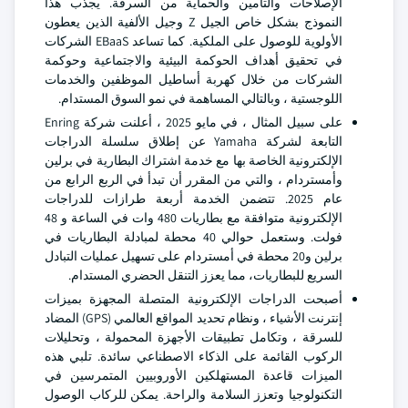
الإصلاحات والتأمين والحماية من السرقة. يجذب هذا
النموذج بشكل خاص الجيل Z وجيل الألفية الذين يعطون
الأولوية للوصول على الملكية. كما تساعد EBaaS الشركات
في تحقيق أهداف الحوكمة البيئية والاجتماعية وحوكمة
الشركات من خلال كهربة أساطيل الموظفين والخدمات
اللوجستية ، وبالتالي المساهمة في نمو السوق المستدام.
على سبيل المثال ، في مايو 2025 ، أعلنت شركة Enring
التابعة لشركة Yamaha عن إطلاق سلسلة الدراجات
الإلكترونية الخاصة بها مع خدمة اشتراك البطارية في برلين
وأمستردام ، والتي من المقرر أن تبدأ في الربع الرابع من
عام 2025. تتضمن الخدمة أربعة طرازات للدراجات
الإلكترونية متوافقة مع بطاريات 480 وات في الساعة و 48
فولت. وستعمل حوالي 40 محطة لمبادلة البطاريات في
برلين و20 محطة في أمستردام على تسهيل عمليات التبادل
السريع للبطاريات، مما يعزز التنقل الحضري المستدام.
أصبحت الدراجات الإلكترونية المتصلة المجهزة بميزات
إنترنت الأشياء ، ونظام تحديد المواقع العالمي (GPS) المضاد
للسرقة ، وتكامل تطبيقات الأجهزة المحمولة ، وتحليلات
الركوب القائمة على الذكاء الاصطناعي سائدة. تلبي هذه
الميزات قاعدة المستهلكين الأوروبيين المتمرسين في
التكنولوجيا وتعزز السلامة والراحة. يمكن للركاب الوصول