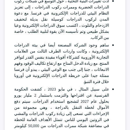
أدت تغييرات البنية التحتية ، حول التوسع في شبكات ركوب
الدراجات الحضرية وممرات ركوب الدراجات ، إلى تعزيز
النظام البيئي للدراجات الإلكترونية في فرنسا. مع دعوة
المدن لركوب الدراجات كوسيلة نقل بديلة لتخفيف
الازدحام والتلوث ، اكتسب سوق الدراجات الإلكترونية وعيا
بشكل طبيعي وتم تأسيسه الآن بقوة لتلبية الطلب ، خاصة
بين الركاب.
ساهم وجود الشركة المصنعة أيضا في بيئة الدراجات
الإلكترونية ، وكانت واردات الطرف الثالث من العلامات
التجارية الأوروبية كشركاء أقوياء مفيدة بنفس القدر لتوافر
المنتج. مع زيادة الدخل المتاح مع ارتفاع تكاليف الوقود وفهم
الانبعاثات ، جنبا إلى جنب مع الوعي البيئي ، يبدو أن فرنسا
ممثلة جيدا على خريطة الدراجات الإلكترونية في أوروبا
خلال فترة التنبؤ.
على سبيل المثال ، في مايو 2023 ، كشفت الحكومة
الفرنسية عن اقتراحها والتزمت باستثمار 2 مليار يورو
بحلول عام 2027 لتشجيع استخدام الدراجات. سيتم دفع
الأموال لخطة التنقل بالدراجة ، وهي مجموعة من
الإجراءات التي تسعى إلى زيادة ركوب الدراجات والمشي
في الروتين اليومي للناس. تتمثل الأهداف العامة للخطة
في مضاعفة شبكة ممرات الدراجات من 50,000 كيلومتر