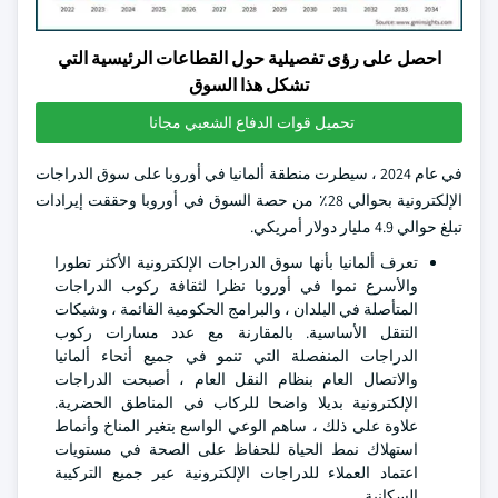
احصل على رؤى تفصيلية حول القطاعات الرئيسية التي
تشكل هذا السوق
تحميل قوات الدفاع الشعبي مجانا
في عام 2024 ، سيطرت منطقة ألمانيا في أوروبا على سوق الدراجات
الإلكترونية بحوالي 28٪ من حصة السوق في أوروبا وحققت إيرادات
تبلغ حوالي 4.9 مليار دولار أمريكي.
تعرف ألمانيا بأنها سوق الدراجات الإلكترونية الأكثر تطورا
والأسرع نموا في أوروبا نظرا لثقافة ركوب الدراجات
المتأصلة في البلدان ، والبرامج الحكومية القائمة ، وشبكات
التنقل الأساسية. بالمقارنة مع عدد مسارات ركوب
الدراجات المنفصلة التي تنمو في جميع أنحاء ألمانيا
والاتصال العام بنظام النقل العام ، أصبحت الدراجات
الإلكترونية بديلا واضحا للركاب في المناطق الحضرية.
علاوة على ذلك ، ساهم الوعي الواسع بتغير المناخ وأنماط
استهلاك نمط الحياة للحفاظ على الصحة في مستويات
اعتماد العملاء للدراجات الإلكترونية عبر جميع التركيبة
السكانية.