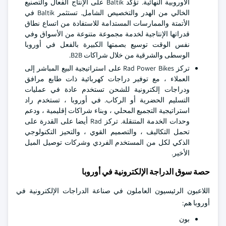
الأوروبية النهائية. تؤكد Baltik على الإنتاج الفعال والتصنيع
الخالي من الهدر والتخصيص الشامل. تستثمر Baltik في
الأتمتة والممارسات المستدامة للاستفادة من اتساع نطاق
قدراتها الإنتاجية لخدمة مجموعة متنوعة من الأسواق وفي
نفس الوقت توسيع بصمتها الكبيرة بالفعل في أوروبا
الوسطى والشرقية من خلال شراكات B2B.
تركز Rad Power Bikes على استراتيجية البيع المباشر إلى
العملاء ، مع توفير دراجات كهربائية ذات طابع مرافق
ودراجات إلكترونية للشحن تستخدم عادة في عمليات
التسليم الحضرية أو الركاب. في أوروبا ، تستخدم راد
استراتيجية التجميع المحلي ، وبناء شراكات إقليمية ، ودعم
وحدات الخدمة المتنقلة. تركز Rad أيضا على القدرة على
تحمل التكاليف ، والتصميم القوي ، والتحيز التكنولوجي
الذكي لكل من المستخدم الفردي وشركات توصيل الميل
الأخير.
حصة سوق الدراجة الإلكترونية في أوروبا
اللاعبون الرئيسيون العاملون في صناعة الدراجات الإلكترونية في
أوروبا هم:
بون