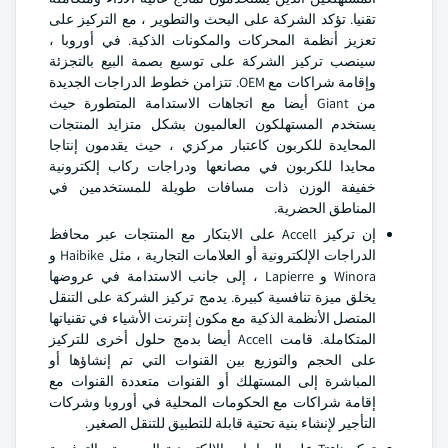
تقنيا. تؤكد الشركة على البحث والتطوير ، مع التركيز على
تعزيز أنظمة المحركات والمكونات الذكية. في أوروبا ،
سينصب تركيز الشركة على توسيع بصمة البيع بالتجزئة
وإقامة شراكات مع OEM. تتزامن خطوط الدراجات الجديدة
من Giant أيضا مع اتجاهات الاستدامة المتطورة حيث
يستخدم المستهلكون العالميون بشكل متزايد المنتجات
المحايدة للكربون كاعتبار مركزي ، حيث يقدمون إنتاجا
محايدا للكربون في مصانعها ودراجات ركاب إلكترونية
خفيفة الوزن ذات مسافات طويلة للمستخدمين في
المناطق الحضرية.
إن تركيز Accell على الابتكار مع المنتجات عبر محافظ
الدراجات الإلكترونية أو العلامات التجارية ، مثل Haibike و
Winora و Lapierre ، إلى جانب الاستدامة في عروضها
يخلق ميزة تنافسية كبيرة. يدمج تركيز الشركة على التنقل
المتصل الأنظمة الذكية مع مكون إنترنت الأشياء في تقنياتها
المتكاملة. قامت Accell أيضا بدمج حلول أخرى للتركيز
على الحجم والتوزيع بين القنوات التي تم إنشاؤها أو
المباشرة إلى المستهلك أو القنوات متعددة القنوات مع
إقامة شراكات مع الحكومات المحلية في أوروبا وشركات
التأجير لإنشاء بنية تحتية قابلة للتطبيق للتنقل الصغير.