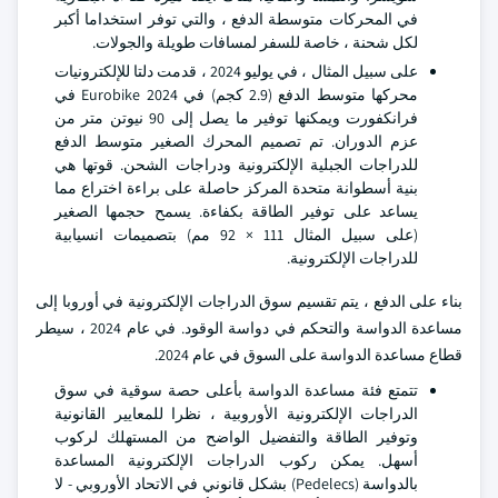
في المحركات متوسطة الدفع ، والتي توفر استخداما أكبر
لكل شحنة ، خاصة للسفر لمسافات طويلة والجولات.
على سبيل المثال ، في يوليو 2024 ، قدمت دلتا للإلكترونيات
محركها متوسط الدفع (2.9 كجم) في Eurobike 2024 في
فرانكفورت ويمكنها توفير ما يصل إلى 90 نيوتن متر من
عزم الدوران. تم تصميم المحرك الصغير متوسط الدفع
للدراجات الجبلية الإلكترونية ودراجات الشحن. قوتها هي
بنية أسطوانة متحدة المركز حاصلة على براءة اختراع مما
يساعد على توفير الطاقة بكفاءة. يسمح حجمها الصغير
(على سبيل المثال 111 × 92 مم) بتصميمات انسيابية
للدراجات الإلكترونية.
بناء على الدفع ، يتم تقسيم سوق الدراجات الإلكترونية في أوروبا إلى
مساعدة الدواسة والتحكم في دواسة الوقود. في عام 2024 ، سيطر
قطاع مساعدة الدواسة على السوق في عام 2024.
تتمتع فئة مساعدة الدواسة بأعلى حصة سوقية في سوق
الدراجات الإلكترونية الأوروبية ، نظرا للمعايير القانونية
وتوفير الطاقة والتفضيل الواضح من المستهلك لركوب
أسهل. يمكن ركوب الدراجات الإلكترونية المساعدة
بالدواسة (Pedelecs) بشكل قانوني في الاتحاد الأوروبي - لا