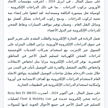
على سبيل المثال ، في أبريل 2024 ، اعترفت مؤسسات الاتحاد
الأوروبي بركوب الدراجات - بما في ذلك الدراجات الإلكترونية -
كوسيلة نقل ميسورة التكلفة ومستدامة. لقد اتفقوا على إنشاء بنية
تحتية لركوب الدراجات ، ودمج ركوب الدراجات بشكل أفضل مع
وسائل النقل العام ، وضمان توفير مواقف السيارات ونقاط الشحن
للدراجات الإلكترونية عبر الدول الأعضاء.
تعمل الزيادة في التجارة الإلكترونية والطلب المقدم على تعزيز النمو
في سوق الدراجات الإلكترونية الأوروبية. تزامن الطلب المتزايد على
التسوق عبر الإنترنت مع استخدام شركات الخدمات اللوجستية
لدراجات الشحن الكهربائية لتسليم الميل الأخير في المناطق
الحضرية. توفر الدراجات الإلكترونية مزايا مثل انخفاض الانبعاثات
وانخفاض تكاليف التشغيل والقدرة على التوصيل بأمان في المدن من
خلال تجنب الازدحام مقابل شاحنات التوصيل التقليدية. يتوافق الاتجاه
العام لاستخدام الدراجات الإلكترونية مع أهداف الاستدامة في أوروبا
وإمكانية استخدام الدراجات الإلكترونية في التطبيقات التجارية.
على سبيل المثال ، في أكتوبر 2024 ، أصدرت Busy Bee EV (BB-EV)
دراجة شحن إلكترونية جديدة في Fleet & Mobility Live لعمليات
التسليم في الميل الأخير في جميع الأحوال الجوية. لديها كبسولات