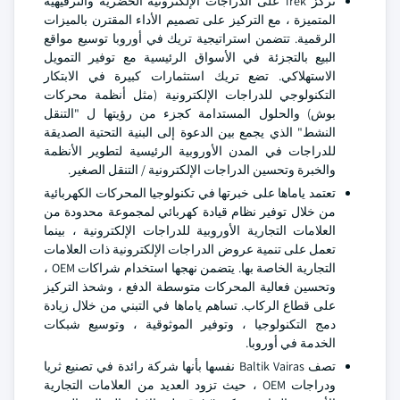
تركز Trek على الدراجات الإلكترونية الحضرية والترفيهية
المتميزة ، مع التركيز على تصميم الأداء المقترن بالميزات
الرقمية. تتضمن استراتيجية تريك في أوروبا توسيع مواقع
البيع بالتجزئة في الأسواق الرئيسية مع توفير التمويل
الاستهلاكي. تضع تريك استثمارات كبيرة في الابتكار
التكنولوجي للدراجات الإلكترونية (مثل أنظمة محركات
بوش) والحلول المستدامة كجزء من رؤيتها ل "التنقل
النشط" الذي يجمع بين الدعوة إلى البنية التحتية الصديقة
للدراجات في المدن الأوروبية الرئيسية لتطوير الأنظمة
والخبرة وتحسين الدراجات الإلكترونية / التنقل الصغير.
تعتمد ياماها على خبرتها في تكنولوجيا المحركات الكهربائية
من خلال توفير نظام قيادة كهربائي لمجموعة محدودة من
العلامات التجارية الأوروبية للدراجات الإلكترونية ، بينما
تعمل على تنمية عروض الدراجات الإلكترونية ذات العلامات
التجارية الخاصة بها. يتضمن نهجها استخدام شراكات OEM ،
وتحسين فعالية المحركات متوسطة الدفع ، وشحذ التركيز
على قطاع الركاب. تساهم ياماها في التبني من خلال زيادة
دمج التكنولوجيا ، وتوفير الموثوقية ، وتوسيع شبكات
الخدمة في أوروبا.
تصف Baltik Vairas نفسها بأنها شركة رائدة في تصنيع ثريا
ودراجات OEM ، حيث تزود العديد من العلامات التجارية