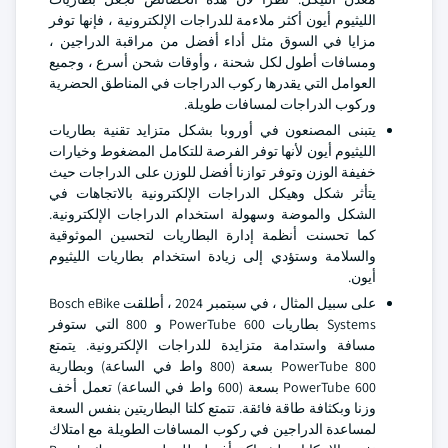
الليثيوم أيون أكثر ملاءمة للدراجات الإلكترونية ، فإنها توفر
مزايا في السوق مثل أداء أفضل من مراقبة الدراجين ،
ومسافات أطول لكل شحنة ، وأوقات شحن أسرع ، وجميع
العوامل التي يقدرها ركوب الدراجات في المناطق الحضرية
وركوب الدراجات لمسافات طويلة.
يتبنى المصنعون في أوروبا بشكل متزايد تقنية بطاريات
الليثيوم أيون لأنها توفر الفرصة للتكامل المضغوط وخيارات
خفيفة الوزن وتوفر توازنا أفضل للوزن على الدراجات حيث
يتأثر شكل وهيكل الدراجات الإلكترونية بالاتجاهات في
الشكل والموضة وسهولة استخدام الدراجات الإلكترونية.
كما تحسنت أنظمة إدارة البطاريات لتحسين الموثوقية
والسلامة وستؤدي إلى زيادة استخدام بطاريات الليثيوم
أيون.
على سبيل المثال ، في سبتمبر 2024 ، أطلقت Bosch eBike
Systems بطاريات PowerTube 600 و 800 التي ستوفر
مسافة واستدامة متزايدة للدراجات الإلكترونية. يتمتع
PowerTube 800 بسعة (800 واط في الساعة) وبطارية
PowerTube 600 بسعة (600 واط في الساعة) تعمل أخف
وزنا وبكثافة طاقة فائقة. تتمتع كلتا البطاريتين بنفس السعة
لمساعدة الدراجين في ركوب المسافات الطويلة مع امتلاك