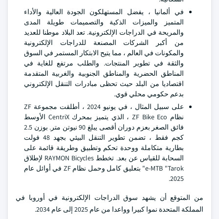
في ألمانيا ، يفضل المستهلكون الجودة العالية والأداء
المتميز والميزات الذكية والتصميمات طويلة المدى
والمريحة في الدراجات الإلكترونية. تعد البلاد موطنا للعديد
من أكبر الشركات المصنعة للدراجات الإلكترونية
والمكونات في العالم ، مما يتيح الابتكار المستمر في السوق
والثقة في تطوير المنتجات. والطلب مرتفع للغاية في
المناطق الحضرية والمناطق الجنوبية والغربية المتقدمة
اقتصاديا من البلد حيث تحظى مبادرات التنقل الإلكتروني
بدعم حكومي محلي قوي.
على سبيل المثال ، في يونيو 2024 ، أطلقت مجموعة ZF
نظام ZF Bike Eco ، الذي يتميز بمحرك CentriX الأوسط
فائق الصغر بعزم دوران أقصى يبلغ 90 نيوتن متر. بوزن 2.5
كجم فقط ، تضمن تطوير التنقل البيئي بجهد 48 فولت
بطارية متكاملة ووحدة تحكم وتطبيق وطريقة قائمة على
السحابة للقياس عن بعد. تخطط RAYMON Bicycles لإطلاق
e-MTB "Tarok" بتعليق كامل وحمل نظام ZF في أوائل عام
2025.
من المتوقع أن يشهد سوق الدراجات الإلكترونية في أوروبا في
المملكة المتحدة نموا كبيرا وواعدا من عام 2025 إلى عام 2034.