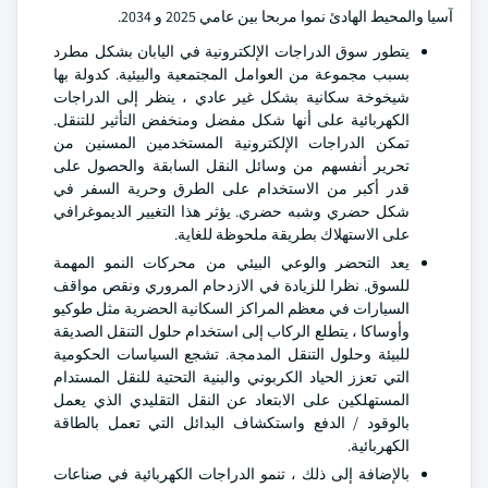
آسيا والمحيط الهادئ نموا مربحا بين عامي 2025 و 2034.
يتطور سوق الدراجات الإلكترونية في اليابان بشكل مطرد
بسبب مجموعة من العوامل المجتمعية والبيئية. كدولة بها
شيخوخة سكانية بشكل غير عادي ، ينظر إلى الدراجات
الكهربائية على أنها شكل مفضل ومنخفض التأثير للتنقل.
تمكن الدراجات الإلكترونية المستخدمين المسنين من
تحرير أنفسهم من وسائل النقل السابقة والحصول على
قدر أكبر من الاستخدام على الطرق وحرية السفر في
شكل حضري وشبه حضري. يؤثر هذا التغيير الديموغرافي
على الاستهلاك بطريقة ملحوظة للغاية.
يعد التحضر والوعي البيئي من محركات النمو المهمة
للسوق. نظرا للزيادة في الازدحام المروري ونقص مواقف
السيارات في معظم المراكز السكانية الحضرية مثل طوكيو
وأوساكا ، يتطلع الركاب إلى استخدام حلول التنقل الصديقة
للبيئة وحلول التنقل المدمجة. تشجع السياسات الحكومية
التي تعزز الحياد الكربوني والبنية التحتية للنقل المستدام
المستهلكين على الابتعاد عن النقل التقليدي الذي يعمل
بالوقود / الدفع واستكشاف البدائل التي تعمل بالطاقة
الكهربائية.
بالإضافة إلى ذلك ، تنمو الدراجات الكهربائية في صناعات