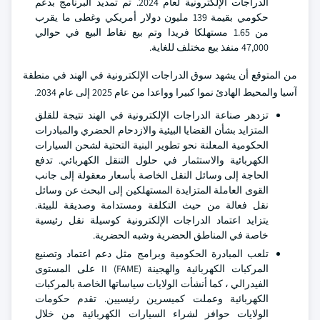
الدراجات الإلكترونية لعام 2024. تم تمديد البرنامج بدعم
حكومي بقيمة 139 مليون دولار أمريكي وغطى ما يقرب
من 1.65 مستهلكا فريدا وتم بيع نقاط البيع في حوالي
47,000 منفذ بيع مختلف للغاية.
من المتوقع أن يشهد سوق الدراجات الإلكترونية في الهند في منطقة
آسيا والمحيط الهادئ نموا كبيرا وواعدا من عام 2025 إلى عام 2034.
تزدهر صناعة الدراجات الإلكترونية في الهند نتيجة للقلق
المتزايد بشأن القضايا البيئية والازدحام الحضري والمبادرات
الحكومية المعلنة نحو تطوير البنية التحتية لشحن السيارات
الكهربائية والاستثمار في حلول التنقل الكهربائي. تدفع
الحاجة إلى وسائل النقل الخاصة بأسعار معقولة إلى جانب
القوى العاملة المتزايدة المستهلكين إلى البحث عن وسائل
نقل فعالة من حيث التكلفة ومستدامة وصديقة للبيئة.
يتزايد اعتماد الدراجات الإلكترونية كوسيلة نقل رئيسية
خاصة في المناطق الحضرية وشبه الحضرية.
تلعب المبادرة الحكومية وبرامج مثل دعم اعتماد وتصنيع
المركبات الكهربائية والهجينة (FAME) II على المستوى
الفيدرالي ، كما أنشأت الولايات سياساتها الخاصة بالمركبات
الكهربائية وعملت كميسرين رئيسيين. تقدم حكومات
الولايات حوافز لشراء السيارات الكهربائية من خلال