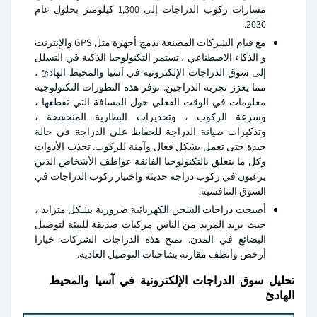
مسارات ركوب الدراجات إلى 1,300 كيلومتر بحلول عام
2030.
مع قيام الشركات المصنعة بدمج أجهزة مثل GPS والإنترنت
و الذكاء الاصطناعي ، تستمر التكنولوجيا الذكية في التسلل
إلى سوق الدراجات الإلكترونية في آسيا والمحيط الهادئ ،
مما يعزز تجربة الدراجين. توفر هذه التطورات التكنولوجية
معلومات في الوقت الفعلي حول المسافة التي تقطعها ،
وسرعة الركوب ، وتحذيرات البطارية المنخفضة ،
وتذكيرات صيانة الدراجة للحفاظ على الدراجة في حالة
جيدة حتى تعمل بشكل فعال وآمنة للركوب. تجذب الأدوات
وكل ما يتعلق بالتكنولوجيا الفائقة عواطف الأشخاص الذين
يرغبون في ركوب دراجة حديثة واختيار ركوب الدراجات في
السوق التنافسية.
أصبحت دراجات الشحن الكهربائية ضرورية بشكل متزايد ،
حيث يريد المزيد من الناس مركبات صديقة للبيئة لتوصيل
البضائع في المدن. تمنح هذه الدراجات الشركات خيارا
أرخص وأنظف مقارنة بشاحنات التوصيل العادية.
تحليل سوق الدراجات الإلكترونية في آسيا والمحيط
الهادئ