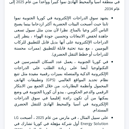
في منطقة آسيا والمحيط الهادئ نموا كبيرا وواعدا من عام 2025 إلى
عام 2034.
يشهد سوق الدراجات الإلكترونية في كوريا الجنوبية نموا
ثابتا حيث أصبحت البيئات الحضرية أكثر ازدحاما بينما يصبح
الناس أكثر وعيا بالمناخ. نظرا لأن مدن مثل سيول تسعى
جاهدة لخفض الانبعاثات وتحسين جودة الهواء ، ينظر إلى
الدراجات الإلكترونية على أنها بديل قابل للتطبيق للركاب
اليوميين ، مع بنية تحتية قابلة للتطبيق (ممرات محسنة
للدراجات أو خطط التنقل الحضري).
في كوريا الجنوبية ، يعمل عدد السكان المتمرسين في
التكنولوجيا أيضا على زيادة الطلب على الدراجات
الإلكترونية الذكية والمتصلة بميزات رقمية مفيدة مثل تتبع
نظام تحديد المواقع العالمي (GPS) وتطبيقات الهاتف
المحمول وأنظمة البطاريات. من خلال الجمع بين الابتكار
الرقمي والدعم الحكومي ، يبدو أن كوريا الجنوبية في وضع
يمكنها من أن تكون رائدة إقليميا في سوق الدراجات
الإلكترونية في آسيا والمحيط الهادئ للتنقل الحضري
المستدام.
على سبيل المثال ، في مارس من عام 2025 ، أصبحت LG
Energy Solution أول شركة مؤهلة في كوريا تشارك في