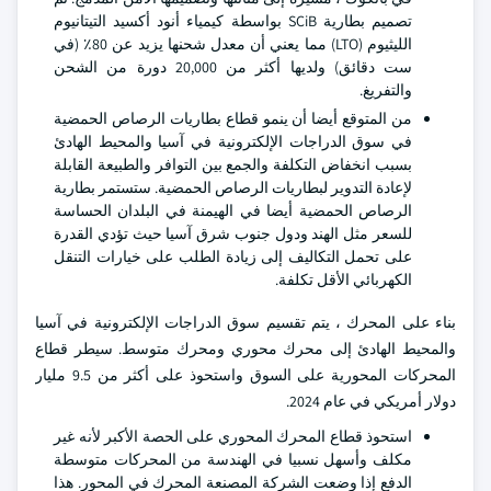
تصميم بطارية SCiB بواسطة كيمياء أنود أكسيد التيتانيوم
الليثيوم (LTO) مما يعني أن معدل شحنها يزيد عن 80٪ (في
ست دقائق) ولديها أكثر من 20,000 دورة من الشحن
والتفريغ.
من المتوقع أيضا أن ينمو قطاع بطاريات الرصاص الحمضية
في سوق الدراجات الإلكترونية في آسيا والمحيط الهادئ
بسبب انخفاض التكلفة والجمع بين التوافر والطبيعة القابلة
لإعادة التدوير لبطاريات الرصاص الحمضية. ستستمر بطارية
الرصاص الحمضية أيضا في الهيمنة في البلدان الحساسة
للسعر مثل الهند ودول جنوب شرق آسيا حيث تؤدي القدرة
على تحمل التكاليف إلى زيادة الطلب على خيارات التنقل
الكهربائي الأقل تكلفة.
بناء على المحرك ، يتم تقسيم سوق الدراجات الإلكترونية في آسيا
والمحيط الهادئ إلى محرك محوري ومحرك متوسط. سيطر قطاع
المحركات المحورية على السوق واستحوذ على أكثر من 9.5 مليار
دولار أمريكي في عام 2024.
استحوذ قطاع المحرك المحوري على الحصة الأكبر لأنه غير
مكلف وأسهل نسبيا في الهندسة من المحركات متوسطة
الدفع إذا وضعت الشركة المصنعة المحرك في المحور. هذا