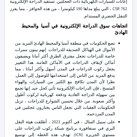
إعانات للسيارات الكهربائية ذات العجلتين. تستفيد الدراجة الإلكترونية
CSR 762 ، التي يبلغ مداها 190 كيلومترا ، من هذه الحوافز ، مما يعزز
التنقل الحضري المستدام.
اتجاهات سوق الدراجة الإلكترونية في آسيا والمحيط
الهادئ
تضع الحكومات في منطقة آسيا والمحيط الهادئ المزيد من
الأموال في الهياكل الصديقة للدراجات. إنهم يبنون ممرات
خاصة للدراجات تجعل مفترق الطرق أكثر أمانا ويضيفون
أماكن لإيقاف الدراجات في الأماكن العامة. هذا التغيير
يجعل ركوب الدراجات في المدن أسهل وأكثر أمانا ، مما
يدفع المزيد من الناس إلى استخدامها للوصول إلى العمل.
نظرا لأن المدن تكافح مع الكثير من السيارات والهواء
المتسخ ، فإن الدراجات الإلكترونية تأتي كحل جيد. إنها تجمع
بين سهولة الدراجة العادية ودفعة كهربائية لركوب أطول
وأكثر صعوبة. من خلال تحسين الشوارع للدراجات ، تزيل
الحكومات العقبات التي تجعل الناس يختارون عجلتين في
المدن المزدحمة.
على سبيل المثال ، في أكتوبر 2023 ، أطلقت هيئة النقل
البري في سنغافورة برنامج شبكة ركوب الدراجات على
مستوى الجزيرة (ICN). تهدف هذه الخطة إلى توسيع