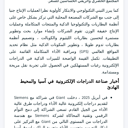
المجتمع الحضري والريفي الحساسين للسعر.
كما يبرز التبني التكنولوجي والابتكار كأولوية نظرا لعمليات الإنتاج جنبا
إلى جنب مع الشركات المصنعة المحلية التي تركز بشكل خاص على
أنظمة البطاريات والتكنولوجيا الذكية والمنتجات المتكاملة وعمليات
الإنتاج خفيفة الوزن. تقوم الشركات بإنشاء موارد بحث وتطوير
مستمرة لتحسين بطاريات الليثيوم والكوبالت ، وتصميم أنظمة
بطاريات تدوم طويلا ، وتطوير المكونات الذكية مثل نظام تحديد
المواقع العالمي (GPS) ومراقبة الأداء المتكاملة القائمة على
التطبيقات. تكمل القيمة الواضحة للميزات الذكية في الدراجات
الإلكترونية رغبات المستهلكين في الحصول على تجربة نقل مريحة
ومستدامة.
أخبار صناعة الدراجات الإلكترونية في آسيا والمحيط
الهادئ
في أبريل 2025 ، دخلت Giant في شراكة مع Siemens
لتقديم دراجات إلكترونية عالية الأداء ودراجات طرق عالية
الأداء من الجيل القادم. تسعى الشراكة إلى دمج التوأم
الرقمي وتقنية المحاكاة لشركة Siemens مع هندسة
الدراجات من المستوى التالي من Giant مع التركيز على
ابتكار التصميم وتحسين الأداء وتجربة الراكب لسوق آسيا