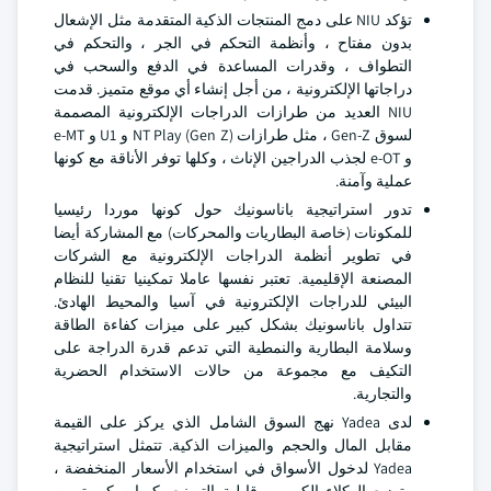
تؤكد NIU على دمج المنتجات الذكية المتقدمة مثل الإشعال
بدون مفتاح ، وأنظمة التحكم في الجر ، والتحكم في
التطواف ، وقدرات المساعدة في الدفع والسحب في
دراجاتها الإلكترونية ، من أجل إنشاء أي موقع متميز. قدمت
NIU العديد من طرازات الدراجات الإلكترونية المصممة
لسوق Gen-Z ، مثل طرازات NT Play (Gen Z) و U1 و e-MT
و e-OT لجذب الدراجين الإناث ، وكلها توفر الأناقة مع كونها
عملية وآمنة.
تدور استراتيجية باناسونيك حول كونها موردا رئيسيا
للمكونات (خاصة البطاريات والمحركات) مع المشاركة أيضا
في تطوير أنظمة الدراجات الإلكترونية مع الشركات
المصنعة الإقليمية. تعتبر نفسها عاملا تمكينيا تقنيا للنظام
البيئي للدراجات الإلكترونية في آسيا والمحيط الهادئ.
تتداول باناسونيك بشكل كبير على ميزات كفاءة الطاقة
وسلامة البطارية والنمطية التي تدعم قدرة الدراجة على
التكيف مع مجموعة من حالات الاستخدام الحضرية
والتجارية.
لدى Yadea نهج السوق الشامل الذي يركز على القيمة
مقابل المال والحجم والميزات الذكية. تتمثل استراتيجية
Yadea لدخول الأسواق في استخدام الأسعار المنخفضة ،