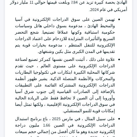
الهادئ بحصة كبيرة تزيد عن 84٪ وبلغت قيمتها حوالي 11 مليار دولار
أمريكي في عام 2024.
تهيمن الصين على سوق الدراجات الإلكترونية في آسيا
والمحيط الهادئ ، مدعومة بسوق داخلي هائل وسياسات
حكومية استباقية وكونها عملاقا تصنيعيا. شجع التحضر
السريع والتأثيرات المتزايدة للازدحام على اعتماد الدراجات
الإلكترونية للتنقل المنتظم ، مدعومة بخيارات قوية يتم
تقديمها في المدن الكبرى مثل بكين وشنغهاي.
علاوة على ذلك ، أثبتت الصين نفسها كمركز تصنيع لصناعة
الدراجات الإلكترونية على مستوى العالم ، حيث تقدم
شركاتها المحلية الكبيرة ابتكارات في تكنولوجيا البطاريات
والمحركات والأنظمة المتصلة الذكية. يشير ظهور أنظمة
الدراجات الإلكترونية المشتركة القائمة على التطبيقات
بالإضافة إلى الصادرات القياسية إلى جنوب شرق آسيا
وأوروبا إلى أن الصين لا تحافظ فقط على الريادة الحالية
في سوق الدراجات الإلكترونية الإقليمية ، ولكنها تمثل أيضا
إمكانات قوية للنمو المستقبلي.
على سبيل المثال ، في مارس 2025 ، باع برنامج استبدال
الدراجات الإلكترونية في الصين 1.66 مليون دراجة
إلكترونية جديدة وهو ما كان أفضل من إجمالي حجم مبيعات