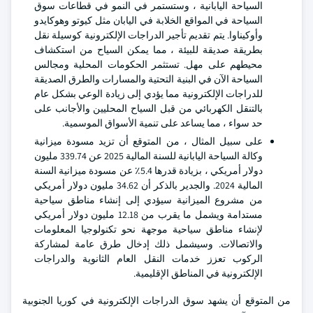
السياحة اليابانية ، وستستمر في النمو في قطاعات سوق
السياحة في المواقع الخلابة في اليابان مثل كيوتو وهوكايدو
وأوكيناوا. يتم تقديم تأجير الدراجات الإلكترونية كوسيلة نقل
بطريقة صديقة للبيئة ، مما يمكن السياح من استكشاف
محيطهم على مهل. تستثمر الحكومات المحلية ومجالس
السياحة الآن في البنية التحتية والمسارات والطرق الصديقة
للدراجات الإلكترونية مما يؤدي إلى زيادة الوعي بشكل عام
بالتنقل الكهربائي من قبل السياح المحليين والأجانب على
حد سواء ، مما يساعد على تنمية الأسواق الموسمية.
على سبيل المثال ، من المتوقع أن تزيد مسودة ميزانية
وكالة السياحة اليابانية للسنة المالية 2025 عن 339.74 مليون
دولار أمريكي ، بزيادة قدرها 5.4٪ عن مسودة ميزانية السنة
المالية 2024. والجدير بالذكر أن 34.62 مليون دولار أمريكي
من مشروع الميزانية سيؤدي إلى إنشاء مناطق سياحية
مستدامة ويشمل ما يقرب من 12.18 مليون دولار أمريكي
لإنشاء مناطق سياحية موجهة نحو تكنولوجيا المعلومات
والاتصالات. وسيشمل ذلك إدخال طرق عامة لمشاركة
الركوب تعزز خدمات النقل العام الثانوية والدراجات
الإلكترونية في المناطق الإقليمية.
من المتوقع أن يشهد سوق الدراجات الإلكترونية في كوريا الجنوبية