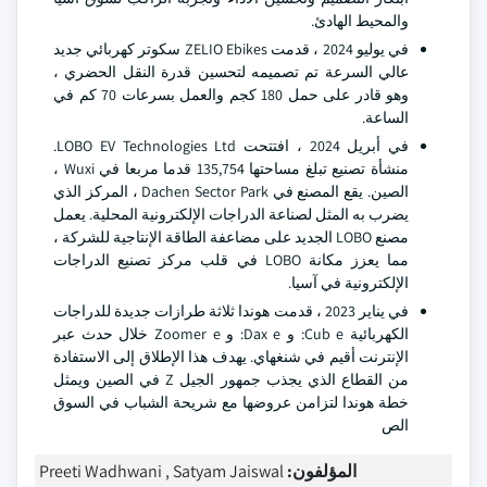
والمحيط الهادئ.
في يوليو 2024 ، قدمت ZELIO Ebikes سكوتر كهربائي جديد
عالي السرعة تم تصميمه لتحسين قدرة النقل الحضري ،
وهو قادر على حمل 180 كجم والعمل بسرعات 70 كم في
الساعة.
في أبريل 2024 ، افتتحت LOBO EV Technologies Ltd.
منشأة تصنيع تبلغ مساحتها 135,754 قدما مربعا في Wuxi ،
الصين. يقع المصنع في Dachen Sector Park ، المركز الذي
يضرب به المثل لصناعة الدراجات الإلكترونية المحلية. يعمل
مصنع LOBO الجديد على مضاعفة الطاقة الإنتاجية للشركة ،
مما يعزز مكانة LOBO في قلب مركز تصنيع الدراجات
الإلكترونية في آسيا.
في يناير 2023 ، قدمت هوندا ثلاثة طرازات جديدة للدراجات
الكهربائية Cub e: و Dax e: و Zoomer e خلال حدث عبر
الإنترنت أقيم في شنغهاي. يهدف هذا الإطلاق إلى الاستفادة
من القطاع الذي يجذب جمهور الجيل Z في الصين ويمثل
خطة هوندا لتزامن عروضها مع شريحة الشباب في السوق
الص
المؤلفون:
Preeti Wadhwani , Satyam Jaiswal