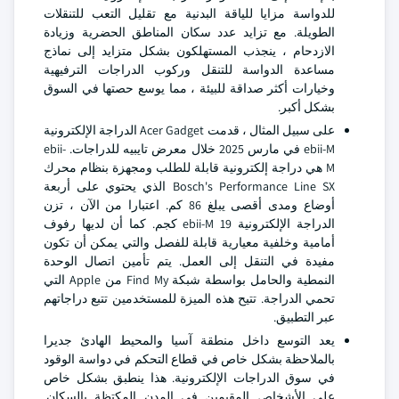
للدواسة مزايا للياقة البدنية مع تقليل التعب للتنقلات
الطويلة. مع تزايد عدد سكان المناطق الحضرية وزيادة
الازدحام ، ينجذب المستهلكون بشكل متزايد إلى نماذج
مساعدة الدواسة للتنقل وركوب الدراجات الترفيهية
وخيارات أكثر صداقة للبيئة ، مما يوسع حصتها في السوق
بشكل أكبر.
على سبيل المثال ، قدمت Acer Gadget الدراجة الإلكترونية
ebii-M في مارس 2025 خلال معرض تايبيه للدراجات. ebii-
M هي دراجة إلكترونية قابلة للطلب ومجهزة بنظام محرك
Bosch's Performance Line SX الذي يحتوي على أربعة
أوضاع ومدى أقصى يبلغ 86 كم. اعتبارا من الآن ، تزن
الدراجة الإلكترونية ebii-M 19 كجم. كما أن لديها رفوف
أمامية وخلفية معيارية قابلة للفصل والتي يمكن أن تكون
مفيدة في التنقل إلى العمل. يتم تأمين اتصال الوحدة
النمطية والحامل بواسطة شبكة Find My من Apple التي
تحمي الدراجة. تتيح هذه الميزة للمستخدمين تتبع دراجاتهم
عبر التطبيق.
يعد التوسع داخل منطقة آسيا والمحيط الهادئ جديرا
بالملاحظة بشكل خاص في قطاع التحكم في دواسة الوقود
في سوق الدراجات الإلكترونية. هذا ينطبق بشكل خاص
على الأشخاص المقيمين في المدن المكتظة بالسكان.