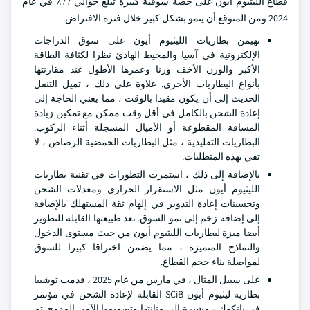
قطاع الليثيوم أيون على حصة سوقية كبيرة تبلغ حوالي 77٪ في عام
2024 ومن المتوقع أن ينمو بشكل كبير خلال فترة الافتراض.
تهيمن بطاريات الليثيوم أيون على سوق الدراجات
الإلكترونية في آسيا والمحيط الهادئ نظرا لكثافة الطاقة
الأكبر والوزن الأخف وزنا وعمرها الأطول عند مقارنتها
بأنواع البطاريات الأخرى. علاوة على ذلك ، تميل التنقل
الحديث إلى أن يكون مقيدا بالوقت ، مما يعني الحاجة إلى
إعادة الشحن بالكامل في أقل وقت ممكن مع تمكين زيادة
المسافة المقطوعة أو الأميال المسجلة أثناء الركوب.
البطاريات التقليدية ، مثل البطاريات الحمضية الرصاص ، لا
تفي بهذه المتطلبات.
بالإضافة إلى ذلك ، استمرت التطورات في تقنية بطاريات
الليثيوم أيون مثل الاستقرار الحراري ومعدلات الشحن
وتحسينات إعادة التدوير في إلهام ثقة المستهلك بالإضافة
إلى إضافة زخم إلى نمو السوق. تعد طبيعتها القابلة للتطوير
أيضا ميزة لبطاريات الليثيوم أيون من حيث مستوى الدخول
والنماذج المتميزة ، مما يضمن اختراقا كبيرا للسوق
لمواصلة بناء حجم القطاع.
على سبيل المثال ، في مارس من عام 2025 ، قدمت توشيبا
بطارية ليثيوم أيون SCiB القابلة لإعادة الشحن في مؤتمر
في بانكوك ، مشيرة إلى متانتها وتصميمها الآمن المدمج. تم