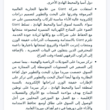
دول آسيا والمحيط الهادئ الأخرى.
استفادت شركة Giant من علامتها التجارية العالمية
المرموقة وقدرتها على البحث والتطوير لتصميم دراجات
إلكترونية عالية الأداء مناسبة للركاب والمتحمسين على حد
سواء. بالنسبة لسوق آسيا والمحيط الهادئ ، تسلط Giant
الضوء على النماذج الكهربائية المتميزة لمجموعة منتجاتها
مع الحفاظ على شراكات مع وكلائها لزيادة جودة الخدمة.
تلتزم Giant بالاستدامة وتصميمات الدراجات خفيفة الوزن
ومنتجات إنترنت الأشياء والترويج لمنتجاتها باعتبارها داعمة
للمحترفين الذين يتنقلون في البيئات الحضرية ، بالإضافة
إلى الركوب الترفيهي لقضاء وقت الفراغ.
تركز ميريدا على الموديلات الرياضية والهجينة ، بينما تسعى
إلى التسعير في المستويات المتوسطة إلى الممتازة من
السوق. خصصت ميريدا موارد للبحث والتطوير حول كفاءة
البطارية ولديها أيضا أعمال البحث والتطوير التي تركز على
الإطارات خفيفة الوزن لدراجاتها الإلكترونية. بالنسبة
لمنطقة آسيا والمحيط الهادئ ، تركز ميريدا على توطين
النماذج بهدف مواءمة المنتجات مع الأذواق والتفضيلات
الإقليمية ، مع العمل مع الموزعين المحليين من أجل
الوصول إلى السوق على نطاق أوسع. تحافظ الاستدامة
والأداء على دورهما في دعم أهداف ميريدا العامة.