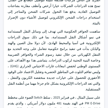
المزيد من الناس مركبات صديقة للبيئة لتوصيل البضائع في المدن.
تمنح هذه الدراجات الشركات خيارا أرخص وأنظف مقارنة بشاحنات
التوصيل العادية. يدفع هذا التحول شركات الشحن والمتاجر إلى
استخدام دراجات الشحن الإلكتروني لتوصيل الأشياء دون الإضرار
بالبيئة.
ساهمت الحوافز الحكومية التي تهدف إلى وسائل النقل المستدامة
في نمو أشكال النقل المستدامة، بما في ذلك سوق الدراجات
الإلكترونية في آسيا والمحيط الهادئ، لأن دولا مثل الصين والهند
واليابان بدأت في تنفيذ برامج حكومية تتعامل على وجه التحديد مع
التنقل الكهربائي من خلال تنفيذ رسوم الشراء والحوافز الضريبية
وخاصة البنية التحتية لركوب الدراجات. يتماشى هذا مع الأهداف على
المستوى الوطني لخفض انبعاثات غازات الاحتباس الحراري (GHG) ،
وليس تفاقم التلوث في المناطق الحضرية وتقليل الاعتماد على الوقود
الأحفوري للحصول على خيارات جديدة منخفضة الكربون والتنقل ،
والتي تعد الدراجات الإلكترونية بشكل عام جزءا مهما من أنظمة النقل
المستقبلية.
على سبيل المثال ، في فبراير 2025 ، سلط Svitch الضوء على مخطط
PM E-Drive في الهند بقيمة 481 مليون دولار أمريكي ، والذي يقدم