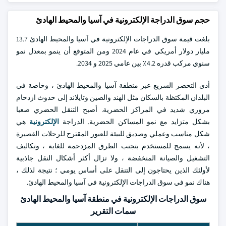
حجم سوق الدراجة الإلكترونية في آسيا والمحيط الهادئ
بلغت قيمة سوق الدراجات الإلكترونية في آسيا والمحيط الهادئ 13.7
مليار دولار أمريكي في عام 2024 ومن المتوقع أن ينمو بمعدل نمو
سنوي مركب قدره 4.2٪ بين عامي 2025 و 2034.
أدى التحضر السريع عبر منطقة آسيا والمحيط الهادئ ، وخاصة في
البلدان المكتظة بالسكان مثل الهند والصين وتايلاند إلى حدوث ازدحام
مروري شديد في المراكز الحضرية. أصبح التنقل الحضري صعبا
بشكل متزايد مع نمو المساكن الحضرية. الدراجة
الإلكترونية
هي
شكل مناسب وعملي وصديق للبيئة للعبور المقترح للرحلات القصيرة
، لأنه يسمح للمستخدم بتجنب الطرق المزدحمة للغاية ، وتكاليف
التشغيل والصيانة المنخفضة ، ولا تزال أكثر أشكال النقل جاذبية
لأولئك الذين يحتاجون إلى التنقل على أساس يومي ؛ نتيجة لذلك ،
هناك نمو في سوق الدراجات الإلكترونية في آسيا والمحيط الهادئ.
سوق الدراجات الإلكترونية في منطقة آسيا والمحيط الهادئ
سمات التقرير