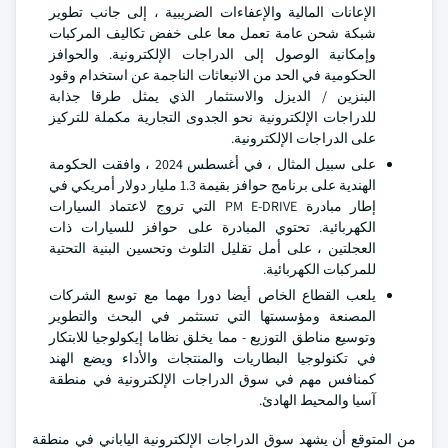
الإعانات المالية والإعفاءات الضريبية ، إلى جانب تطوير
شبكة شحن عامة تعمل معا على خفض تكاليف المركبات
وإمكانية الوصول إلى الدراجات الإلكترونية. والحوافز
الحكومية في الحد من الانبعاثات الناجمة عن استخدام وقود
البنزين / الديزل والاستثمار الذي يمثل طرقا جذابة
للدراجات الإلكترونية نحو الجدوى التجارية مكملة للتركيز
على الدراجات الإلكترونية.
على سبيل المثال ، في أغسطس 2024 ، وافقت الحكومة
الهندية على برنامج حوافز بقيمة 1.3 مليار دولار أمريكي في
إطار مبادرة PM E-DRIVE التي تروج لاعتماد السيارات
الكهربائية. تحتوي المبادرة على حوافز للسيارات ذات
العجلتين ، على أمل تقليل التلوث وتحسين البنية التحتية
للمركبات الكهربائية.
يلعب القطاع الخاص أيضا دورا مهما مع توسع الشركات
المصنعة ومؤسستها التي تستثمر في البحث والتطوير
وتوسيع مناطق التوزيع - مما يخلق نظاما إيكولوجيا للابتكار
في تكنولوجيا البطاريات والمنتجات والأداء ويضع الهند
كمنافس مهم في سوق الدراجات الإلكترونية في منطقة
آسيا والمحيط الهادئ.
من المتوقع أن يشهد سوق الدراجات الإلكترونية الياباني في منطقة