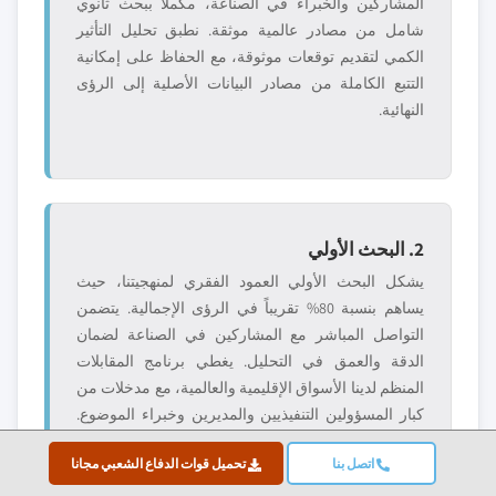
المشاركين والخبراء في الصناعة، مكملاً ببحث ثانوي
شامل من مصادر عالمية موثقة. نطبق تحليل التأثير
الكمي لتقديم توقعات موثوقة، مع الحفاظ على إمكانية
التتبع الكاملة من مصادر البيانات الأصلية إلى الرؤى
النهائية.
2. البحث الأولي
يشكل البحث الأولي العمود الفقري لمنهجيتنا، حيث
يساهم بنسبة 80% تقريباً في الرؤى الإجمالية. يتضمن
التواصل المباشر مع المشاركين في الصناعة لضمان
الدقة والعمق في التحليل. يغطي برنامج المقابلات
المنظم لدينا الأسواق الإقليمية والعالمية، مع مدخلات من
كبار المسؤولين التنفيذيين والمديرين وخبراء الموضوع.
توفر هذه التفاعلات وجهات نظر استراتيجية وتشغيلية
اتصل بنا
تحميل قوات الدفاع الشعبي مجانا
وتقنية، مما يتيح رؤى شاملة وتوقعات سوقية موثوقة.