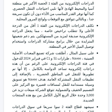
الدراجات الإلكترونية من الفئة 1 الحصة الأكبر في منطقة
آسيا والمحيط الهادئ لأنها تلبي احتياجات التنقل الحضري.
كما أنها توفر القدر المناسب من الأداء دون أن تكون سريعة
جدا ، وبالتالي تتوافق مع التوقعات ولوائح المرور المحلية.
تكلف الدراجات الإلكترونية من الفئة 1 أقل من الدرجة
الأعلى ولا تتطلب تراخيص خاصة ، مما يجعل الدراجة
الإلكترونية صديقة لمزيد من المستهلكين. يتم دعم شعبيتها
المتزايدة من خلال برامج مشاركة الدراجات واستخدام
توصيل الميل الأخير في المنطقة.
على سبيل المثال ، أطلقت شركة تصنيع المعدات الأصلية
الصينية ، Navee ، طرازات S1 و C1 في فبراير 2024 للدخول
في فئة الدراجات الإلكترونية. على الرغم من أن هذه
دراجات إلكترونية تساعد الدواسة بالكامل ، إلا أنها تم
تطويرها للتنقل في المناطق الحضرية ، بالإضافة إلى
تطبيقات التنقل المشتركة العامة. هدف Navee هو تسويق
وسيلة مستدامة للنقل لمسافات قصيرة مع التركيز على
التصميم الخفيف والشمولية. تتوقع الشركة مبيعات تزيد عن
3,000 وحدة خلال الربع الأول الكامل من بيع هذه المنتجات
الجديدة.
سيشهد قطاع الفئة 2 نموا سريعا في سوق الدراجات