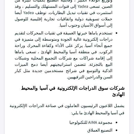
وتوزيع الوكلاء الكبير ، وقابلية التصنيع بكميات كبيرة من
الصين. تسعى Yadea إلى قنوات المستهلك والتسليم ، وقد
استثمرت في تقنيات تبديل البطاريات. توظف Yadea أيضا
حملات تسويقية دولية واتفاقيات تجارية إقليمية للوصول
إلى أسواق الآسيان وجنوب آسيا.
تستخدم ياماها خبرتها العميقة في تقنيات المحركات لتقديم
دراجات إلكترونية عالية الجودة ومتوسطة إلى متميزة في
جميع أنحاء آسيا. يركز على الأداء وكفاءة المحرك وراحة
الركوب. في منطقة آسيا والمحيط الهادئ ، تسعى ياماها
إلى إقامة شراكات مع شركات التجميع المحلية وشبكات
البيع بالتجزئة. تتضمن استراتيجيتهم أيضا دمج الميزات
الذكية والتوسع في شرائح مستخدمين جديدة مثل كبار
السن والدراجين الترفيهيين.
شركات سوق الدراجات الإلكترونية في آسيا والمحيط
الهادئ
يشمل اللاعبون الرئيسيون العاملون في صناعة الدراجات الإلكترونية
في آسيا والمحيط الهادئ ما يلي:
مجموعة AIMA للتكنولوجيا
التصنيع العملاق