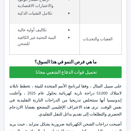
والاعتبارات الاقتصادية
تكامل التقنيات الذكية
تكاليف أولية عالية
البنية التحتية غير الكافية
العقبات والتحديات
للشحن
ما هي فرص النمو في هذا السوق؟
تحميل قوات الدفاع الشعبي مجانا
على سبيل المثال ، وفقا لبرنامج الأمم المتحدة للبيئة ، تخطط تايلاند
لامتلاك 53,000 دراجة نارية كهربائية بحلول عام 2025 ، وأعلنت
إندونيسيا أنها ستتخلص تدريجيا من الدراجات النارية التقليدية في
نفس الوقت. نرى هذه الاعتراف الإقليمي المشجع بقضايا الازدحام
الحضري والتطلعات إلى تقديم بدائل للنقل التقليدي.
أصبحت دراجات الشحن الكهربائية ضرورية بشكل متزايد ، حيث يريد