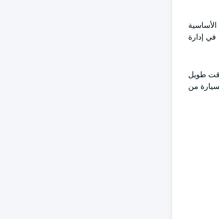
 الأساسية
 في إدارة
ن بعد وأجهزة الاستشعار بالإضافة إلى منصات الاتصال مثل 5G و V2X قبل وقت طويل
لسيارة من