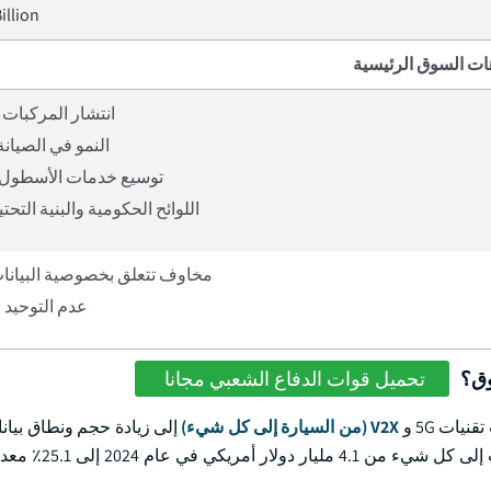
illion
ات السوق الرئيسية
انتشار المركبات 
النمو في الصيانة 
توسيع خدمات الأسطول و
اللوائح الحكومية والبنية التحتي
مخاوف تتعلق بخصوصية البيانات
عدم التوحيد 
وق؟
تحميل قوات الدفاع الشعبي مجانا
يات 5G و
V2X (من السيارة إلى كل شيء)
إلى زيادة حجم ونطاق بيان
بشكل كبير. من المتوقع أن ينمو سوق السيارات 