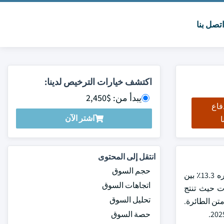
تصل بنا
اكتشف خيارات الترخيص لدينا:
يبدأ من: $2,450
فاع
اشتر الآن
ا
انتقل إلى المحتوى
حجم السوق
بلغت قيمة سوق تسييل بيانات السيارات العالمية 7.8 مليار دولار أمريكي في عام 2024 ومن المتوقع أن يسجل معدل نمو سنوي مركب قدره 13.3٪ بين
اتجاهات السوق
ارات حيث تنتج
تحليل السوق
تن الطائرة.
حصة السوق