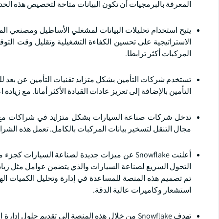
المعرفة بالبرمجيات أن تكون البيانات متاحة لتخصيص هذه الخد
يتيح استخدام تحليلات البيانات لمشغلي الأساطيل ومصنعي الم
الاستراتيجية على تحسين الكفاءة التشغيلية وتقليل وقت الت
المركبات أكثر ترابطا.
تستخدم شركات التأمين بشكل متزايد تقنيات التأمين عن بعد لل
التأمين بالإضافة إلى تعزيز عادات القيادة الأكثر أمانا. مع زيادة اعتماده ، أصبح UBI أحد المصادر الأساسية لتحقيق ا
تدخل شركات صناعة السيارات بشكل متزايد في شراكات مع 
مجال التنقل لتسخير بيانات المركبات بالكامل. تعمل هذه الشرا
أعلنت Snowflake عن ميزات جديدة لصناعة السيارات
التحول السريع لصناعة السيارات والذي يتضمن عوامل مثل زيادة 
تم تصميم هذه المنصة للمساعدة في إدارة وتحليل الكميات الهائ
استشعار وكاميرات عالية الدقة.
تهدف Snowflake من خلال هذه المنصة إلى تقديم حلو