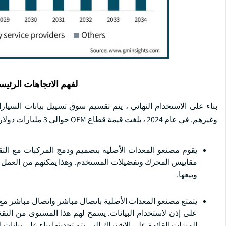
لفهم الاتجاهات الرئيس
بناء على الاستخدام النهائي ، يتم تقسيم سوق تسييل بيانات الس
وغيرهم. في عام 2024 ، بلغت قيمة قطاع OEM حوالي 3 مليارات دولار أمريكي واستحوذ على حصة سوقية تزيد عن 43.5٪.
يقوم مصنعو المعدات الأصلية بتصميم ودمج المركبات مع التقن
مقاييس المحرك وتفضيلات المستخدم. وهذا يمكنهم من العمل ك
وبيعها.
يتمتع مصنعو المعدات الأصلية باتصال مباشر واتصال مباشر م
على إذن لاستخدام البيانات. يسمح لهم هذا المستوى من الث
الميزات القائمة على الاشتراك التي يتم تحديثها بناء على بيانات