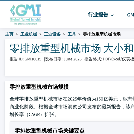
行业报告
G
主页
工业机械
工业设备
工具
零排放重型机械市场
零排放重型机械市场 大小和分享 
报告 ID: GMI16015
|
发布日期: June 2026
|
报告格式: PDF/Excel/仪表
零排放重型机械市场规模
全球零排放重型机械市场在2025年价值为150亿美元，
商业化阶段。根据全球市场洞察公司发布的最新报告，该市场预计
增长率（CAGR）扩张。
零排放重型机械市场关键要点