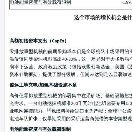
电池能量密度与有效载荷限制
-1.9
这个市场的增长机会是
高额初始资本支出（CapEx）
零排放重型机械的前期采购成本仍是全球机队市场采用的
溢价较同等柴油机型高出40-80%，这一差异对于大多
润率下运营。政府激励政策（包括欧盟创新基金、美国《
资本补助框架）提供了部分缓解，但尚未达到足以显著加
偏远工地充电/加氢基础设施不足
高价值零排放重型机械的部署集中在采矿场、基础设施超
充需求。一台电动挖掘机标准200千瓦时电池组需要专用15
[8]
业电网连接能力。
氢燃料补给缺口更为严峻：全球非公路
电池车队扩张，仅早期采用的采矿运营商凭借资本密集型现
电池能量密度与有效载荷限制