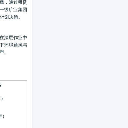
槛，通过租赁
一级矿业集团
计划决策。
约在深层作业中
地下环境通风与
[6]
。
线
年）
年）