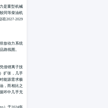
能力是重型机械
力较同等柴油机
027-2029
排放动力系统
产品路线图。
）凭借锂离子技
年）扩张，几乎
对能源需求极
柴油，而相比之
矿循环中几乎无
s）于2024年