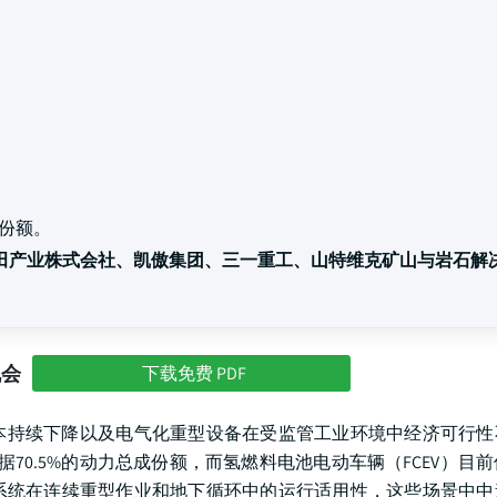
份额。
田产业株式会社、凯傲集团、三一重工、山特维克矿山与岩石解
机会
下载免费 PDF
本持续下降以及电气化重型设备在受监管工业环境中经济可行性
据70.5%的动力总成份额，而氢燃料电池电动车辆（FCEV）目前仅
料电池系统在连续重型作业和地下循环中的运行适用性，这些场景中