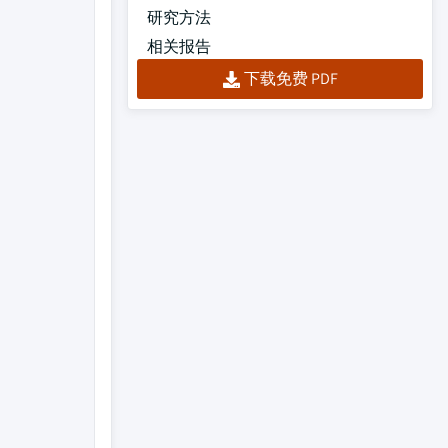
研究方法
相关报告
下载免费 PDF