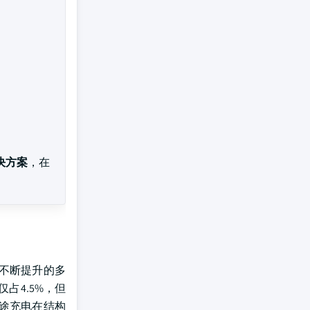
决方案
，在
不断提升的多
占4.5%，但
中途充电在结构