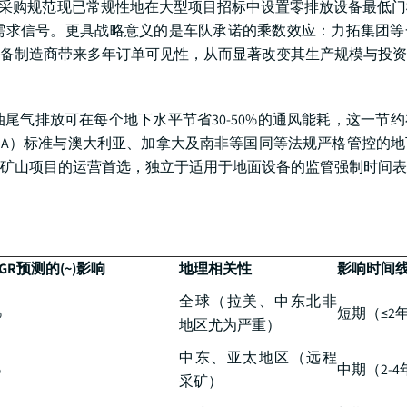
采购规范现已常规性地在大型项目招标中设置零排放设备最低门
需求信号。更具战略意义的是车队承诺的乘数效应：力拓集团等
备制造商带来多年订单可见性，从而显著改变其生产规模与投资
尾气排放可在每个地下水平节省30-50%的通风能耗，这一节
HA）标准与澳大利亚、加拿大及南非等国同等法规严格管控的
矿山项目的运营首选，独立于适用于地面设备的监管强制时间表
GR预测的(~)影响
地理相关性
影响时间
全球（拉美、中东北非
%
短期（≤2
地区尤为严重）
中东、亚太地区（远程
%
中期（2-4
采矿）