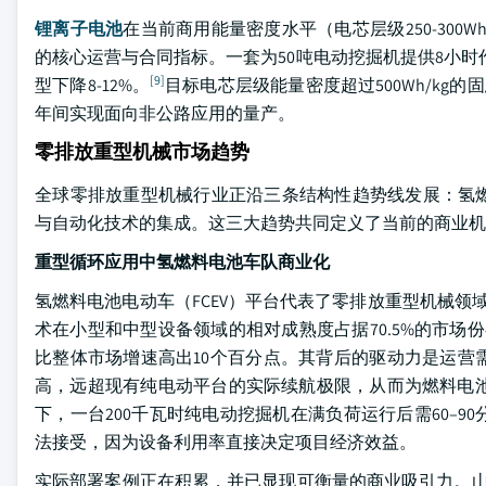
锂离子电池
在当前商用能量密度水平（电芯层级250-30
的核心运营与合同指标。一套为50吨电动挖掘机提供8小时
[9]
型下降8-12%。
目标电芯层级能量密度超过500Wh/kg的
年间实现面向非公路应用的量产。
零排放重型机械市场趋势
全球零排放重型机械行业正沿三条结构性趋势线发展：氢
与自动化技术的集成。这三大趋势共同定义了当前的商业机遇
重型循环应用中氢燃料电池车队商业化
氢燃料电池电动车（FCEV）平台代表了零排放重型机械领
术在小型和中型设备领域的相对成熟度占据70.5%的市场份
比整体市场增速高出10个百分点。其背后的驱动力是运营
高，远超现有纯电动平台的实际续航极限，从而为燃料电池
下，一台200千瓦时纯电动挖掘机在满负荷运行后需60–
法接受，因为设备利用率直接决定项目经济效益。
实际部署案例正在积累，并已显现可衡量的商业吸引力。山特维克矿山与岩石