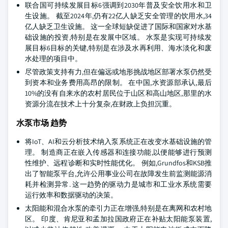
联合国可持续发展目标6强调到2030年普及安全饮用水和卫
生设施。 截至2024年,仍有22亿人缺乏安全管理的饮用水,34
亿人缺乏卫生设施。 这一全球短缺促进了国际和国家对水基
础设施的投资,特别是在发展中区域。 水泵是实现可持续发
展目标6目标的关键,特别是在涉及水再利用、海水淡化和废
水处理的项目中。
尽管政策支持有力,但在偏远或地形挑战地区部署水泵仍然受
到资本和业务费用高昂的限制。 在中国,水资源部承认,最后
10%的没有自来水的农村居民位于山区和高山地区,那里的水
资源分流在技术上十分复杂,在财政上负担沉重。
水泵市场 趋势
将IoT、AI和云分析技术纳入泵系统正在改变水基础设施的管
理。 制造商正在嵌入传感器和连接功能,以便能够进行预测
性维护、远程诊断和实时性能优化。 例如,Grundfos和KSB推
出了智能泵平台,允许公用事业公司在故障发生前监测能源消
耗并检测异常. 这一趋势的驱动力是城市和工业水系统需要
运行效率和数据驱动的决策。
太阳能和混合水泵的牵引力正在增强,特别是在离网和农村地
区。 印度、肯尼亚和孟加拉国政府正在补贴太阳能泵装置,