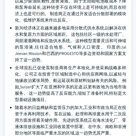
以减少柴油依赖性,改善灌溉。 由于太阳能电池板成本下降
和泵寿命延长,这种转变不仅在环境上是可持续的,而且在经
济上也是可行的。 制造商正在通过开发适合分散部署的模块
化、低维护系统来作出反应。
新兴经济体正在越来越多地采用分散式供水系统,以解决在供
水和复原力方面的区域差距。 这包括社区一级的水处理厂、
局部灌溉网络和应急供水系统。 这种模型需要灵活和可伸缩
的泵溶液,往往适合地形、气候和人口密度。 印度的Jal
Jeevan Mission和巴西的PROGESTO等多边资助和国家方案支
持了这一趋势。
全球混乱已促使泵制造商将生产本地化,并使采购战略多样
化。 公司正在投资于区域制造中心和供应商网络,以减轻与
地缘政治紧张局势、航运延误和原材料短缺有关的风险。 例
如,Sulzer扩大了在亚洲和中东的足迹,以更有效地为当地市场
服务。 这一趋势提高了反应能力,缩短了准备时间,特别是大
型基础设施项目。
随着水的日益稀缺和监管压力的加大,工业和市政当局正在投
资于水再利用技术。 泵在运输、处理和再排废水用于二次应
用方面发挥着关键作用。 先进的泵系统正在海水淡化厂、零
液体排放设施和工业回收装置中部署。 在中东、南欧和非洲
部分地区等面临严重水压的区域,这一趋势尤其严重。