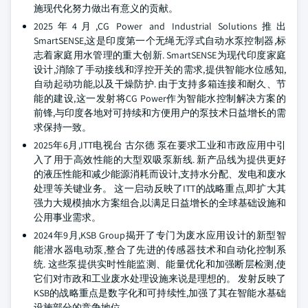
施现代化努力做出有意义的贡献。
2025年4月,CG Power and Industrial Solutions推出
SmartSENSE,这是印度第一个无绳无浮式自动水泵控制器,标
志着家庭用水管理的重大创新. SmartSENSE为现代印度家庭
设计,消除了手动接线和浮控开关的需求,提供智能水位感知,
自动起动功能,以及干燥防护. 由于支持多箱连接和耐久、节
能的建设,这一发射将CG Power作为智能水控制解决方案的
前锋,与印度各地对可持续和方便用户的泵技术日益增长的需
求保持一致。
2025年6月,ITT电视台 古尔德 泵在要求工业和市政应用中引
入了用于高效性能的大型双吸泵新线. 新产品线为提供更好
的液压性能和减少能源消耗而设计,支持水分配、发电和废水
处理等关键业务。 这一启动反映了ITT的战略重点,即扩大其
强力大规模抽水方案组合,以满足日益增长的全球基础设施和
公用事业需求。
2024年9月,KSB Group揭开了专门为废水应用设计的新型智
能潜水器电动泵,整合了先进的传感器技术和自动化控制系
统. 这些泵提供实时性能监测、能量优化和加强断层检测,使
它们对市政和工业废水处理设施来说是理想的。 发射反映了
KSB的战略重点是数字化和可持续性,加强了其在智能水基础
设施部分的竞争地位。