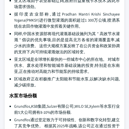
亚太区域由于农业基础辽阔,政府日益重视节水技术,因此市
场需求强劲。
据印度农业部称,通过Pradhan Mantri Krishi Sinchayee
Yojana(PMKSY)进行微型灌溉的面积超过1 300万公顷,喷洒系
统在农田作物灌溉中发挥着关键作用。
同样,中国水资源部将现代灌溉基础设施列为其 " 高效节水灌
溉 " 倡议的优先事项,目的是提高北方各省的灌溉覆盖率,减
少水的浪费。 这些大规模方案反映了在公共资金和政策协调
的支持下,向可持续灌溉做法的区域转变。
亚太区域是全球增长最快的一些城市中心的所在地。 对城市
供水、废水处理和智能城市基础设施的投资,特别是在东南
亚,正在推动对高能力和节能泵的持续需求。
区域政府正在积极推广太阳能和节能水泵,以解决缺水问题,
减少碳排放。
水泵市场份额
Grundfos,KSB集团,Sulzer有限公司,WILO SE,Xylem等水泵行业
前5大公司拥有8-10%的市场份额.
Grundfos通过坚定致力于可持续性、创新和数字化转型,建立
了其竞争优势。 根据其2025年战略,该公司正在通过投资于