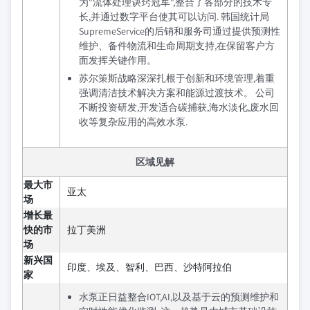
为"流体处理诀窍冠军",整合了各部分的技术专
长,并通过数字平台使其可以访问. 韩国统计局
SupremeService的后销和服务司通过提供预测性
维护、备件物流和生命周期支持,在保留客户方
面发挥关键作用。
苏尔策斯战略深深扎根于创新和环境管理,着重
强调清洁技术解决方案和能源过渡技术。 公司
不断投资研发,开发适合碳捕获,海水淡化,废水回
收等复杂应用的高效水泵.
区域见解
最大市
亚太
场
增长最
快的市
拉丁美洲
场
新兴国
印度、埃及、智利、巴西、沙特阿拉伯
家
水泵正日益整合IOT,AI,以及基于云的预测维护和