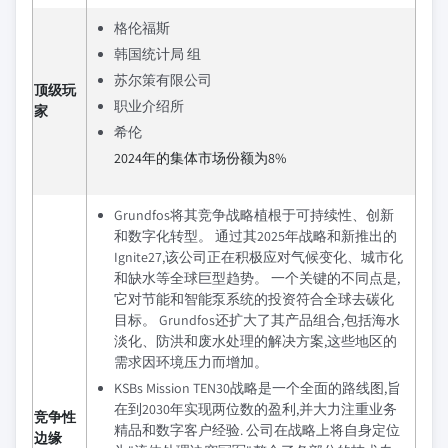
格伦福斯
韩国统计局 组
苏尔策有限公司
顶级玩
职业介绍所
家
希伦
2024年的集体市场份额为8%
Grundfos将其竞争战略植根于可持续性、创新
和数字化转型。 通过其2025年战略和新推出的
Ignite27,该公司正在积极应对气候变化、城市化
和缺水等全球巨型趋势。 一个关键的不同点是,
它对节能和智能泵系统的投资符合全球去碳化
目标。 Grundfos还扩大了其产品组合,包括海水
淡化、防洪和废水处理的解决方案,这些地区的
需求因环境压力而增加。
KSBs Mission TEN30战略是一个全面的路线图,旨
在到2030年实现两位数的盈利,并大力注重业务
竞争性
精品和数字客户经验. 公司在战略上将自身定位
边缘