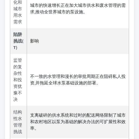
化和
城市的快速增长正在加大城市供水和废水管理的需
城市
求,推动全世界城市的泵设施。
用水
需求
陷阱
挑战(
影响
T)
监管
的复
杂性
不一致的水管理和漫长的审批周期正在阻碍私人投
和投
资,并拖延全球水泵基础设施的部署。
资犹
豫不
决
结构
支离破碎的供水系统和过时的配送网络限制了城市
性水
和农村地区以泵为基础的解决办法的可扩展性和效
管理
率。
挑战