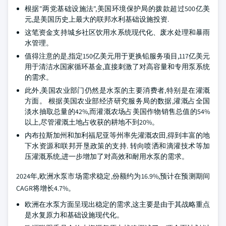
根据"两党基础设施法",美国环境保护局的拨款超过500亿美
元,是美国历史上最大的联邦水利基础设施投资.
这笔资金支持城乡社区饮用水系统现代化、废水处理和暴雨
水管理。
值得注意的是,指定150亿美元用于更换铅服务项目,117亿美元
用于清洁水国家循环基金,直接刺激了对高容量和专用泵系统
的需求。
此外,美国农业部门仍然是水泵的主要消费者,特别是在灌溉
方面。 根据美国农业部经济研究服务局的数据,灌溉占全国
淡水抽取总量的42%,而灌溉农场占美国作物销售总值的54%
以上,尽管灌溉土地占收获的耕地不到20%。
内布拉斯加州和加利福尼亚等州率先灌溉农田,得到丰富的地
下水资源和联邦开垦政策的支持. 转向喷洒和滴灌技术等加
压灌溉系统,进一步增加了对高效和耐用水泵的需求。
2024年,欧洲水泵市场需求稳定,份额约为16.9%,预计在预测期间
CAGR将增长4.7%。
欧洲在水泵方面呈现出稳定的需求,这主要是由于其战略重点
是水复原力和基础设施现代化。