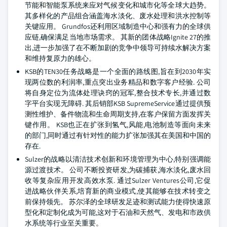
节能和智能泵系统来应对气候变化和城市化等全球大趋势。
其多样化的产品组合涵盖海水淡化、废水处理和洪水控制等
关键应用。 Grundfos还利用区域制造中心和强有力的全球供
应链,确保满足当地市场需求。 其新的团体战略Ignite 27的推
出,进一步加强了在不断加剧的竞争中领导可持续水解决方案
和维持复原力的雄心。
KSB的TEN30任务战略是一个全面的路线图,旨在到2030年实
现两位数的利润率,重点突出业务精品和数字客户经验. 公司
将自身定位为流体处理诀窍的冠军,整合技术专长,并通过数
字平台实现无障碍. 其后销部KSB SupremeService通过提供预
测性维护、备件物流和生命周期支持,在客户保留方面发挥关
键作用。 KSB也正在扩张到氢气,风能,电池制造等面向未来
的部门,同时通过有针对性的能力扩张加强其在美国和中国的
存在.
Sulzer的战略以清洁技术创新和环境管理为中心,特别强调能
源过渡技术。 公司不断投资研发,为碳捕获,海水淡化,废水回
收等复杂应用开发高效水泵. 通过Sulzer Ventures公司,它促
进战略伙伴关系,培育新的商业模式,使其能够在技术转变之
前保持领先。 苏尔泽的全球研发足迹和测试能力使得快速原
型化和定制化成为可能,这对于石油和天然气、发电和市政供
水系统等行业至关重要。