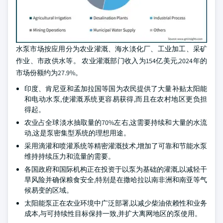
水泵市场按应用分为农业灌溉、海水淡化厂、工业加工、采矿
作业、市政供水等。 农业灌溉部门收入为154亿美元,2024年的
市场份额约为27.9%。
印度、肯尼亚和孟加拉国等国为农民提供了大量补贴太阳能
和电动水泵,使灌溉系统更容易获得,而且在农村地区更负担
得起。
农业占全球淡水抽取量的70%左右,这需要持续和大量的水流
动,这是泵密集型系统的理想用途。
采用滴灌和喷灌系统等精密灌溉技术,增加了可靠和节能水泵
维持持续压力和流量的需要。
各国政府和国际机构正在投资于以泵为基础的灌溉,以减轻干
旱风险并确保粮食安全,特别是在撒哈拉以南非洲和南亚等气
候易变的区域。
太阳能泵正在农业环境中广泛部署,以减少柴油依赖性和业务
成本,与可持续性目标保持一致,并扩大离网地区的泵使用。