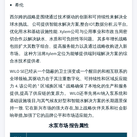
希伦
西尔姆的战略是围绕通过技术驱动的创新和可持续性来解决全
球水挑战。 公司提供智能水解决方案,整合IOT,数据分析,云平台,
优化用水和基础设施性能. Xylem公司与公用事业和市政当局密
切合作,以解决缺水、水质和可负担性等问题。 其多年增长战略
包括扩大其数字组合、提高服务能力以及通过战略收购进入新
市场。 这种方法将Xylem定位为能够提供端到端解决方案的综
合水技术提供者.
WILO SE已经从一个隐蔽的卫士演变成一个醒目的和相互联系的
全球领袖,其驱动力在于其注重数字化、可持续性和区域反应能
力 4. 该公司的 " 区域换区域 " 战略确保了本地化的生产和服务
提供,提高了供应链的复原力。 WILO还率先将AI纳入泵系统和
基础设施项目,与其气候友好型和智能水解决方案的长期愿景保
持一致. 它在新兴市场的强大存在,加上战略伙伴关系和社会影
响举措,加强了它的品牌公平和市场适应能力。
水泵市场 报告属性