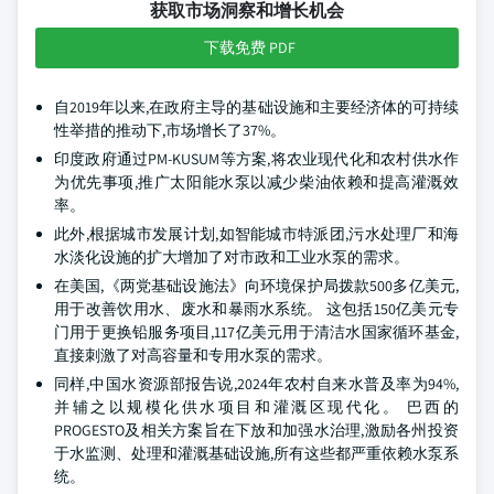
获取市场洞察和增长机会
下载免费 PDF
自2019年以来,在政府主导的基础设施和主要经济体的可持续
性举措的推动下,市场增长了37%。
印度政府通过PM-KUSUM等方案,将农业现代化和农村供水作
为优先事项,推广太阳能水泵以减少柴油依赖和提高灌溉效
率。
此外,根据城市发展计划,如智能城市特派团,污水处理厂和海
水淡化设施的扩大增加了对市政和工业水泵的需求。
在美国,《两党基础设施法》向环境保护局拨款500多亿美元,
用于改善饮用水、废水和暴雨水系统。 这包括150亿美元专
门用于更换铅服务项目,117亿美元用于清洁水国家循环基金,
直接刺激了对高容量和专用水泵的需求。
同样,中国水资源部报告说,2024年农村自来水普及率为94%,
并辅之以规模化供水项目和灌溉区现代化。 巴西的
PROGESTO及相关方案旨在下放和加强水治理,激励各州投资
于水监测、处理和灌溉基础设施,所有这些都严重依赖水泵系
统。