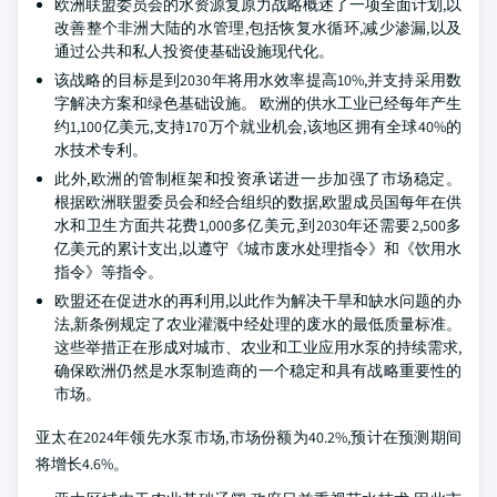
欧洲联盟委员会的水资源复原力战略概述了一项全面计划,以
改善整个非洲大陆的水管理,包括恢复水循环,减少渗漏,以及
通过公共和私人投资使基础设施现代化。
该战略的目标是到2030年将用水效率提高10%,并支持采用数
字解决方案和绿色基础设施。 欧洲的供水工业已经每年产生
约1,100亿美元,支持170万个就业机会,该地区拥有全球40%的
水技术专利。
此外,欧洲的管制框架和投资承诺进一步加强了市场稳定。
根据欧洲联盟委员会和经合组织的数据,欧盟成员国每年在供
水和卫生方面共花费1,000多亿美元,到2030年还需要2,500多
亿美元的累计支出,以遵守《城市废水处理指令》和《饮用水
指令》等指令。
欧盟还在促进水的再利用,以此作为解决干旱和缺水问题的办
法,新条例规定了农业灌溉中经处理的废水的最低质量标准。
这些举措正在形成对城市、农业和工业应用水泵的持续需求,
确保欧洲仍然是水泵制造商的一个稳定和具有战略重要性的
市场。
亚太在2024年领先水泵市场,市场份额为40.2%,预计在预测期间
将增长4.6%。