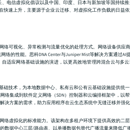
长、电信虚拟化倡议以及中国、印度、日本与新加坡等国持续推
率也在快速上升，主要源于企业云迁移、对虚拟化工作负载的日益
对网络可视化、异常检测与流量优化的处理方式。网络设备供应商
思科DNA Center与Juniper Mist等解决方案通过AI提
、自适应网络基础设施的演进，以更高效地管理跨混合云与多云
一项基础技术，为本地数据中心、私有云和公有云基础设施提供统
 VXLAN 叠加网络集成到软件定义网络（SDN）控制器和云编排框架中，
解决方案的需求，助力应用程序在云生态系统中无缝迁移并强化
、标准化网络虚拟化的标准能力。该架构在多租户环境下提供高效的二
的数据中心三层/路由表、以单播数据包替代广播流量来降低广