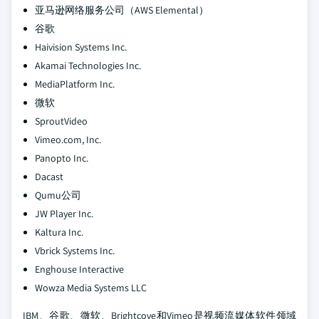
亚马逊网络服务公司（AWS Elemental）
谷歌
Haivision Systems Inc.
Akamai Technologies Inc.
MediaPlatform Inc.
微软
SproutVideo
Vimeo.com, Inc.
Panopto Inc.
Dacast
Qumu公司
JW Player Inc.
Kaltura Inc.
Vbrick Systems Inc.
Enghouse Interactive
Wowza Media Systems LLC
IBM、谷歌、微软、Brightcove和Vimeo是视频流媒体软件领域