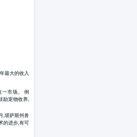
3年最大的收入
一市场。 例
策鼓励宠物收养,
月,堪萨斯州兽
术的进步,有可