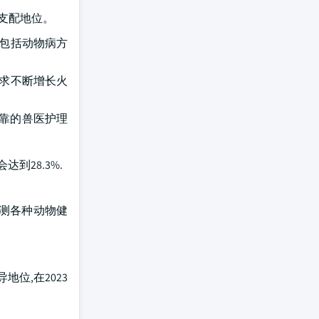
持支配地位。
,包括动物病方
需求不断增长火
可靠的兽医护理
到28.3%.
监测各种动物健
位,在2023