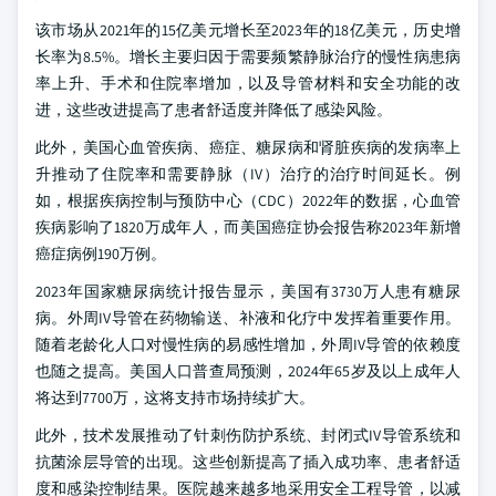
该市场从2021年的15亿美元增长至2023年的18亿美元，历史增
长率为8.5%。增长主要归因于需要频繁静脉治疗的慢性病患病
率上升、手术和住院率增加，以及导管材料和安全功能的改
进，这些改进提高了患者舒适度并降低了感染风险。
此外，美国心血管疾病、癌症、糖尿病和肾脏疾病的发病率上
升推动了住院率和需要静脉（IV）治疗的治疗时间延长。例
如，根据疾病控制与预防中心（CDC）2022年的数据，心血管
疾病影响了1820万成年人，而美国癌症协会报告称2023年新增
癌症病例190万例。
2023年国家糖尿病统计报告显示，美国有3730万人患有糖尿
病。外周IV导管在药物输送、补液和化疗中发挥着重要作用。
随着老龄化人口对慢性病的易感性增加，外周IV导管的依赖度
也随之提高。美国人口普查局预测，2024年65岁及以上成年人
将达到7700万，这将支持市场持续扩大。
此外，技术发展推动了针刺伤防护系统、封闭式IV导管系统和
抗菌涂层导管的出现。这些创新提高了插入成功率、患者舒适
度和感染控制结果。医院越来越多地采用安全工程导管，以减