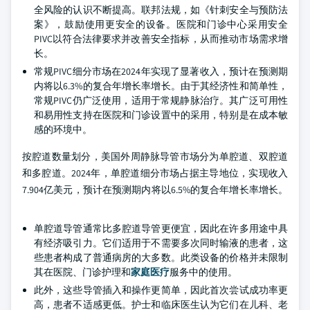
全风险的认识不断提高。联邦法规，如《针刺安全与预防法
案》，鼓励使用更安全的设备。医院和门诊中心采用安全
PIVC以符合法律要求并改善安全指标，从而推动市场需求增
长。
常规PIVC细分市场在2024年实现了显著收入，预计在预测期
内将以6.3%的复合年增长率增长。由于其经济性和简单性，
常规PIVC仍广泛使用，适用于常规静脉治疗。其广泛可用性
和易用性支持在医院和门诊设置中的采用，特别是在成本敏
感的环境中。
按腔道数量划分，美国外周静脉导管市场分为单腔道、双腔道
和多腔道。2024年，单腔道细分市场占据主导地位，实现收入
7.904亿美元，预计在预测期内将以6.5%的复合年增长率增长。
单腔道导管通常比多腔道导管更便宜，因此在许多用途中具
有经济吸引力。它们适用于不需要多次同时输液的患者，这
些患者构成了普通病房的大多数。此类设备的价格并未限制
其在医院、门诊护理和
家庭医疗
服务中的使用。
此外，这些导管插入和操作更简单，因此首次尝试成功率更
高，患者不适感更低。护士和临床医生认为它们在儿科、老