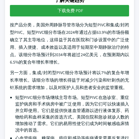
了解关键趋势
下载免费 PDF
按产品分类，美国外周静脉导管市场分为短型PIVC和集成/封闭
型PIVC。短型PIVC细分市场在2024年通过占据63.9%的市场份额
确立了其主导地位，这得益于其在医院和门诊设置中的广泛使
用、插入便捷、成本效益以及适用于短期至中期静脉治疗的特
点。该细分市场预计到2034年将超过24亿美元，在预测期内以
6.5%的复合年增长率增长。
另一方面，集成/封闭型PIVC细分市场预计将以7%的复合年增
长率增长。该细分市场的增长得益于对减少污染和针刺伤的无
针系统的需求增加，以及对医护人员和患者安全的监管重视。
短型PIVC细分市场继续主导市场。短型PIVC在急诊室、重症
监护病房和手术病房中被广泛使用，因为它们可以快速插入
并立即使用。它们是提供快速血管通路以进行液体复苏、药
物给药和血样采集的首选方式。美国住院和急诊就诊人数的
增加推动了需求。它们的易用性使它们成为时间敏感临床情
况中的首选。
心血管疾病、糖尿病、癌症和感染等疾病通常需要反复进行