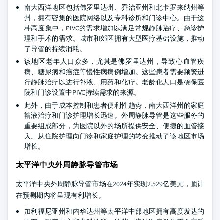
南大西洋地区包括佛罗里达州、乔治亚州和北卡罗来纳州等
州，拥有密集的医院网络以及专科诊所和门诊中心。由于这
种高度集中，PIVC的需求增加以满足常规静脉治疗、急诊护
理和手术的需求。城市和郊区拥有大型医疗基础设施，推动
了导管的持续消耗。
该地区老年人口众多，尤其是佛罗里达州，导致心血管疾
病、糖尿病和癌症等慢性病病例增加。这些患者需要频繁进
行静脉治疗以进行补液、用药和化疗。老龄化人口是确保医
院和门诊设置中PIVC持续需求的来源。
此外，由于成本控制和患者便利性趋势，南大西洋州的家庭
输液治疗和门诊护理增长迅速。外周静脉导管是这些服务的
重要组成部分，为医院以外的场所提供安全、便捷的血管接
入。从住院护理向门诊和家庭护理的转变推动了该地区市场
增长。
太平洋中央外周静脉导管市场
太平洋中央外周静脉导管市场在2024年实现2.529亿美元，预计
在预测期内将呈现有利增长。
加利福尼亚州和内华达州等太平洋中部地区拥有高度发达的