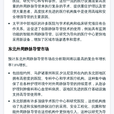
医院、研究中心和专科诊所。这些一流的医疗设施需要高质
量的外周静脉导管来执行复杂的手术、提供重症护理以及管
理大量患者。高度技术先进的医疗机构集中是使用高端和安
全增强导管的主要原因。
太平洋中部地区的许多医院与学术机构和临床研究项目有合
作关系。这促进了创新静脉导管技术的使用，例如具有监测
功能的智能外周静脉导管。以研究为导向的医疗中心更快地
采用新设备，增加了区域市场渗透率和需求。
东北外周静脉导管市场
预计东北外周静脉导管市场在分析期间将以最高的复合年增长
率7.8%增长。
包括纽约州、马萨诸塞州和宾夕法尼亚州在内的东北部地区
拥有高密度的医院、专科中心和学术医疗机构。这种集中确
保了在各种护理环境中对外周静脉导管的持续需求，从急诊
护理到肿瘤科和心血管科病房。该地区先进的医疗基础设施
支持高导管使用率。
东北部拥有许多顶级学术医疗中心和研究医院，这些机构推
动了先进和实验性静脉治疗的采用。安全工程化、抗菌和智
能外周静脉导管在这些机构中更快地引入。这种以研究为导