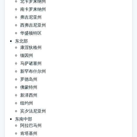
北卡罗来纳州
南卡罗来纳州
弗吉尼亚州
西弗吉尼亚州
华盛顿特区
东北部
康涅狄格州
缅因州
马萨诸塞州
新罕布什尔州
罗德岛州
佛蒙特州
新泽西州
纽约州
宾夕法尼亚州
东南中部
阿拉巴马州
肯塔基州