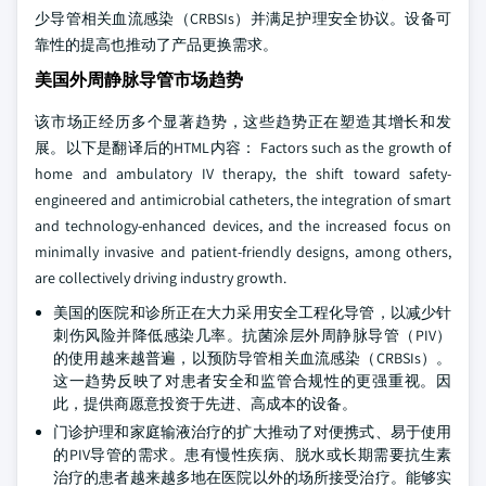
少导管相关血流感染（CRBSIs）并满足护理安全协议。设备可
靠性的提高也推动了产品更换需求。
美国外周静脉导管市场趋势
该市场正经历多个显著趋势，这些趋势正在塑造其增长和发
展。以下是翻译后的HTML内容： Factors such as the growth of
home and ambulatory IV therapy, the shift toward safety-
engineered and antimicrobial catheters, the integration of smart
and technology-enhanced devices, and the increased focus on
minimally invasive and patient-friendly designs, among others,
are collectively driving industry growth.
美国的医院和诊所正在大力采用安全工程化导管，以减少针
刺伤风险并降低感染几率。抗菌涂层外周静脉导管（PIV）
的使用越来越普遍，以预防导管相关血流感染（CRBSIs）。
这一趋势反映了对患者安全和监管合规性的更强重视。因
此，提供商愿意投资于先进、高成本的设备。
门诊护理和家庭输液治疗的扩大推动了对便携式、易于使用
的PIV导管的需求。患有慢性疾病、脱水或长期需要抗生素
治疗的患者越来越多地在医院以外的场所接受治疗。能够实