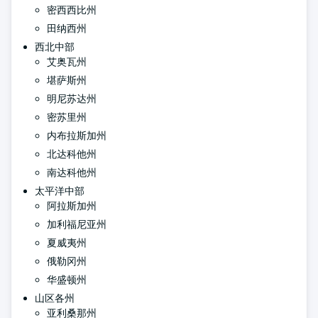
密西西比州
田纳西州
西北中部
艾奥瓦州
堪萨斯州
明尼苏达州
密苏里州
内布拉斯加州
北达科他州
南达科他州
太平洋中部
阿拉斯加州
加利福尼亚州
夏威夷州
俄勒冈州
华盛顿州
山区各州
亚利桑那州