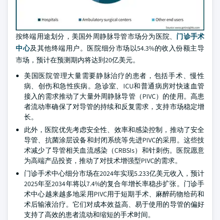
按终端用途划分，美国外周静脉导管市场分为医院、
门诊手术
中心
及其他终端用户。医院细分市场以54.3%的收入份额主导
市场，预计在预测期内将达到20亿美元。
美国医院管理大量需要静脉治疗的患者，包括手术、慢性
病、创伤和急性疾病。急诊室、ICU和普通病房对快速血管
接入的需求推动了大量外周静脉导管（PIVC）的使用。高患
者流动率确保了对导管的持续和反复需求，支持市场稳定增
长。
此外，医院优先考虑安全性、效率和感染控制，推动了安全
导管、抗菌涂层设备和封闭系统等先进PIVC的采用。这些技
术减少了导管相关血流感染（CRBSIs）和针刺伤。医院愿意
为高端产品投资，推动了对技术增强型PIVC的需求。
门诊手术中心细分市场在2024年实现5.233亿美元收入，预计
2025年至2034年将以7.4%的复合年增长率稳步扩张。门诊手
术中心越来越多地采用PIVC用于短期手术、麻醉药物给药和
术后输液治疗。它们对成本效益高、易于使用的导管的偏好
支持了高效的患者流动和缩短的手术时间。