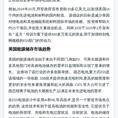
正在推动更多本地锂电池的发展.
例如,2024年10月,拜登政府宣布资助30多亿美元,以加强美国14
个州的先进电池和材料的国内制造。 该倡议的目标是减少美国
对锂电池和其他储能系统材料国际市场的依赖。 投资将帮助大
约25个项目,并创造大量就业机会。 同样,DOE于2025年2月宣布
在 " 蓝天 " 培训方案下提供400多万美元的资金,用于加强特别电
网规模的ESS部门的劳动力。
美国能源储存市场趋势
美国的能源储存业由于来自不同部门,例如EV、可再生能源和许
多其他部门对高效电池储存的需求日益增加而出现了显著的增
长。 这推动了该行业的许多创新举措。 固态电池,重力式ESS是
该领域的一些创新. SSB技术提供快速充电时间,更高的能密度和
更好的安全性来避免泄漏和起火的风险. CATL等大公司引进了
固态锂离子电池的大规模生产,以满足未来先进电池的需求.
在ESS电池设计中采用AI和ML等高技术,是另一个塑造市场焦点
的趋势. 这些技术有助于提高电池的性能和安全性. 它提供关于
电池的热管理、充电和充电过度状况、目前状况、电池的储存