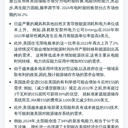
通过应用将美国储能市场分为电时能转换,电能供给能力,黑起
步,再生能力固能,频率调节等. 2024年电时能转换部分占市场份
额的38.2%.
日益严重的飓风和其他自然灾害导致能源消耗和电力单位成
本上升。 例如,路易斯安那州电力公司Entergy在2020年和
2021年破坏性飓风发生后,每月将能源单位率提高8美元。
此外,美国住宅用电账单的这一比率在2023年再次上升了2%.
这些情况可能会增加对能源时间向停产期转移和能源刮出高
峰的需求。 这将降低成本并增加能源供应,这将主要从电能
时间转移、电力供应能力应用中增加对ESS的需求。
由于越来越多地采用环境友好型运输,以及政府在这一领域采
取有利的政策,因此,预计能源储存市场的需求会增加。
美国政府促进ESS在美国的有利举措可能会增加今后对ESS的
需求. 例如,《减少通货膨胀法》规定,在2032年之前,所有超过
3千瓦时的ESS居民可获得30%的信贷。 就标准家庭能源储存
系统而言,IRA将ESS的费用从3,000美元减少到5,000美元。
此外,美国越来越多地部署太阳能和具有成本效益的ESS技术,
有可能刺激美国对能源储存系统的需求。
例如,2024年,太阳能创造了84%的新发电能力,相当于50千兆
瓦设施。 增长进一步强调了太阳能在美国经济中日益重要的