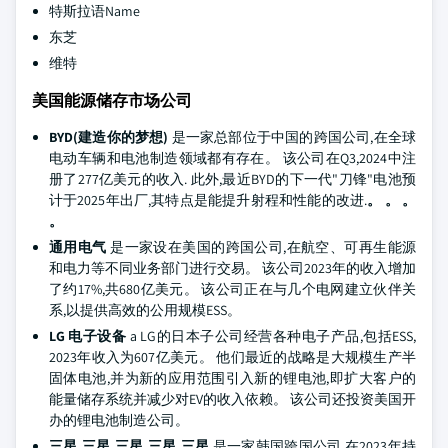
特斯拉语Name
东芝
维特
美国能源储存市场公司
BYD(建造你的梦想)
是一家总部位于中国的跨国公司,在全球
电动车辆和电池制造领域都有存在。 该公司在Q3,2024中注
册了277亿美元的收入. 此外,最近BYD的下一代"刀锋"电池预
计于2025年出厂,其特点是能提升射程和性能的改进.
。 。 。
。
通用电气
是一家设在美国的跨国公司,在航空、可再生能源
和电力等不同业务部门进行交易。 该公司2023年的收入增加
了约17%,共680亿美元。 该公司正在与几个电网建立伙伴关
系,以提供高效的公用规模ESS。
LG 电子设备
a LG的日本子公司经营各种电子产品,包括ESS,
2023年收入为607亿美元。 他们最近的战略是大规模生产半
固体电池,并为新的应用范围引入新的锂电池,即扩大客户的
能量储存系统并减少对EV的收入依赖。 该公司还投资美国开
办的锂电池制造公司。
三星,三星,三星,三星,三星
是一家韩国跨国公司,在2023年持