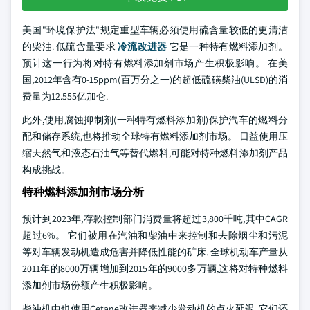
美国"环境保护法"规定重型车辆必须使用硫含量较低的更清洁
的柴油. 低硫含量要求
冷流改进器
它是一种特有燃料添加剂。
预计这一行为将对特有燃料添加剂市场产生积极影响。 在美
国,2012年含有0-15ppm(百万分之一)的超低硫磺柴油(ULSD)的消
费量为12.555亿加仑.
此外,使用腐蚀抑制剂(一种特有燃料添加剂)保护汽车的燃料分
配和储存系统,也将推动全球特有燃料添加剂市场。 日益使用压
缩天然气和液态石油气等替代燃料,可能对特种燃料添加剂产品
构成挑战。
特种燃料添加剂市场分析
预计到2023年,存款控制部门消费量将超过3,800千吨,其中CAGR
超过6%。 它们被用在汽油和柴油中来控制和去除烟尘和污泥
等对车辆发动机造成危害并降低性能的矿床. 全球机动车产量从
2011年的8000万辆增加到2015年的9000多万辆,这将对特种燃料
添加剂市场份额产生积极影响。
柴油机中也使用Cetane改进器来减少发动机的点火延迟. 它们还