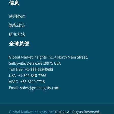
信息
使用条款
隐私政策
研究方法
全球总部
Global Market Insights Inc. 4 North Main Street,
Selbyville, Delaware 19975 USA
Toll free :
+1-888-689-0688
USA :
+1-302-846-7766
APAC :
+65-3129-7718
Email:
sales@gminsights.com
Global Market Insights Inc.
©
2025
All Rights Reserved.